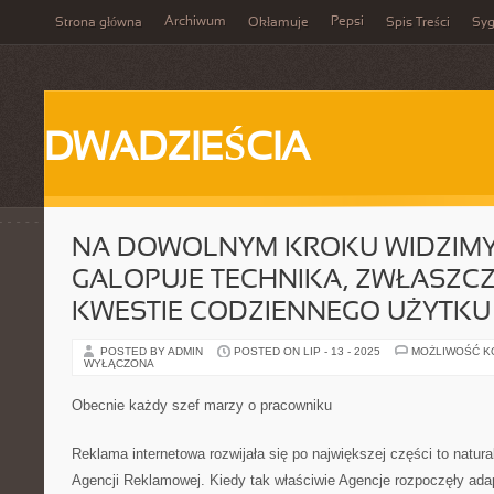
Archiwum
Pepsi
Strona główna
Okłamuje
Spis Treści
Syg
DWADZIEŚCIA
NA DOWOLNYM KROKU WIDZIMY
GALOPUJE TECHNIKA, ZWŁASZCZ
KWESTIE CODZIENNEGO UŻYTKU
POSTED BY ADMIN
POSTED ON LIP - 13 - 2025
MOŻLIWOŚĆ 
WYŁĄCZONA
Obecnie każdy szef marzy o pracowniku
Reklama internetowa rozwijała się po największej części to natura
Agencji Reklamowej. Kiedy tak właściwie Agencje rozpoczęły ada