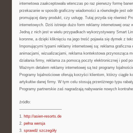
internetowa zaakceptowała wtenczas po raz pierwszy formę baner
przekazanie w sposób graficzny wiadomości a równolegle jest od
promującej dany produkt, czy usługę. Tutaj przyda się również P
internetowych. Dziś istnieje dużo form reklamy internetowej oraz
Jedną z nich jest w wielu przypadkach wykorzystywany Smart Lin
koronne, a dzięki kliknięciu na jego treść pojawia się dymek z teks
Imponującymi typami reklamy internetowej są: reklama graficzna 
animacjami, wizualizacjami, reklama kontekstowa przynosząca mo
działania firmy, reklama za pomocą poczty elektronicznej i pod po
Ważnym detalem reklamy internetowej są też programy lojalnościo
Programy lojalnościowe oferują korzyści klientom, którzy ciągle k
artykułów danej firmy. W tym celu stosują przeróżnego typu rabat
Programy partnerskie zaś nagradzają nabywanie nowych kontrahe
źródło:
———————————
1.
http://asien-resorts.de
2.
pełna wersja
3.
sprawdź szczegóły