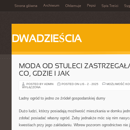
Archiwum
Pepsi
Strona główna
Okłamuje
Spis Treści
Syg
DWADZIEŚCIA
MODA OD STULECI ZASTRZEGAŁ
CO, GDZIE I JAK
POSTED BY ADMIN
POSTED ON LIS - 2 - 2025
MOŻLIWOŚĆ K
WYŁĄCZONA
Ładny ogród to jedno ze źródeł gospodarskiej dumy
Dużo ludzi, którzy posiadają możliwość mieszkania w domku jed
zdołać posiadać własny ogród. Żeby jednakże móc się nim nasyca
kwestiach przy jego zakładaniu. Wbrew pozorom ogrodnictwo nie 