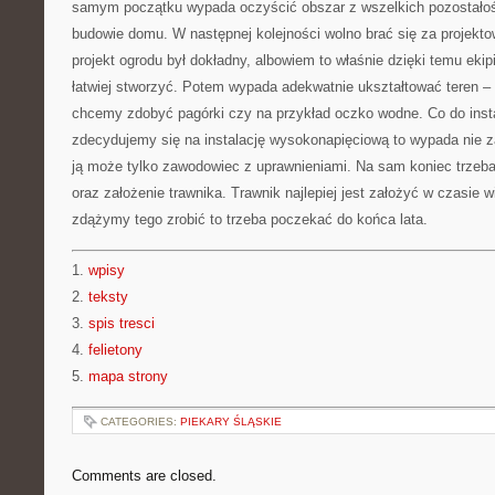
samym początku wypada oczyścić obszar z wszelkich pozostałośc
budowie domu. W następnej kolejności wolno brać się za projekto
projekt ogrodu był dokładny, albowiem to właśnie dzięki temu eki
łatwiej stworzyć. Potem wypada adekwatnie ukształtować teren –
chcemy zdobyć pagórki czy na przykład oczko wodne. Co do instala
zdecydujemy się na instalację wysokonapięciową to wypada nie 
ją może tylko zawodowiec z uprawnieniami. Na sam koniec trzeba
oraz założenie trawnika. Trawnik najlepiej jest założyć w czasie w
zdążymy tego zrobić to trzeba poczekać do końca lata.
1.
wpisy
2.
teksty
3.
spis tresci
4.
felietony
5.
mapa strony
CATEGORIES:
PIEKARY ŚLĄSKIE
Comments are closed.