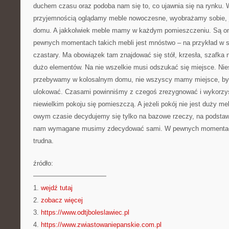
duchem czasu oraz podoba nam się to, co ujawnia się na rynku. 
przyjemnością oglądamy meble nowoczesne, wyobrażamy sobie, 
domu. A jakkolwiek meble mamy w każdym pomieszczeniu. Są o
pewnych momentach takich mebli jest mnóstwo – na przykład w s
czastary. Ma obowiązek tam znajdować się stół, krzesła, szafka n
dużo elementów. Na nie wszelkie musi odszukać się miejsce. Nie
przebywamy w kolosalnym domu, nie wszyscy mamy miejsce, by 
ulokować. Czasami powinniśmy z czegoś zrezygnować i wykorzyst
niewielkim pokoju się pomieszczą. A jeżeli pokój nie jest duży me
owym czasie decydujemy się tylko na bazowe rzeczy, na podstawo
nam wymagane musimy zdecydować sami. W pewnych momentach
trudna.
źródło:
———————————
1.
wejdź tutaj
2.
zobacz więcej
3.
https://www.odtjboleslawiec.pl
4.
https://www.zwiastowaniepanskie.com.pl