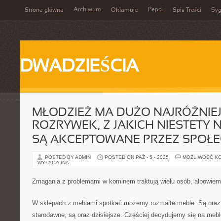
Archiwum
Pepsi
Strona główna
Okłamuje
Spis Treści
Syg
DWADZIEŚCIA
MŁODZIEŻ MA DUŻO NAJRÓŻNIE
ROZRYWEK, Z JAKICH NIESTETY N
SĄ AKCEPTOWANE PRZEZ SPOŁ
POSTED BY ADMIN
POSTED ON PAŹ - 5 - 2025
MOŻLIWOŚĆ K
WYŁĄCZONA
Zmagania z problemami w kominem traktują wielu osób, albowie
W sklepach z meblami spotkać możemy rozmaite meble. Są oraz
starodawne, są oraz dzisiejsze. Częściej decydujemy się na meb