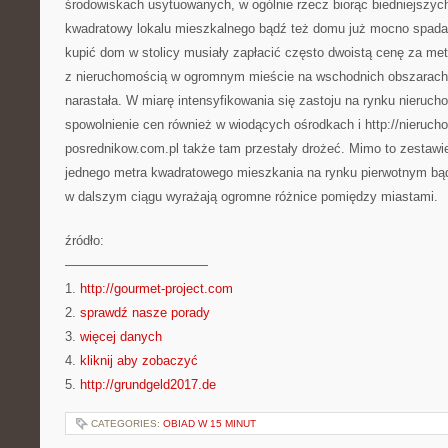
środowiskach usytuowanych, w ogólnie rzecz biorąc biedniejszyc
kwadratowy lokalu mieszkalnego bądź też domu już mocno spadały
kupić dom w stolicy musiały zapłacić często dwoistą cenę za me
z nieruchomością w ogromnym mieście na wschodnich obszarach 
narastała. W miarę intensyfikowania się zastoju na rynku nieruch
spowolnienie cen również w wiodących ośrodkach i http://nieruch
posrednikow.com.pl także tam przestały drożeć. Mimo to zestawi
jednego metra kwadratowego mieszkania na rynku pierwotnym bą
w dalszym ciągu wyrażają ogromne różnice pomiędzy miastami.
źródło:
———————————
1.
http://gourmet-project.com
2.
sprawdź nasze porady
3.
więcej danych
4.
kliknij aby zobaczyć
5.
http://grundgeld2017.de
CATEGORIES:
OBIAD W 15 MINUT