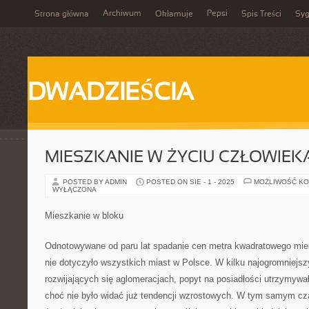
Archiwum
Pepsi
Strona główna
Okłamuje
Spis Treści
Syg
DWADZIEŚCIA
MIESZKANIE W ŻYCIU CZŁOWIEK
POSTED BY ADMIN
POSTED ON SIE - 1 - 2025
MOŻLIWOŚĆ K
WYŁĄCZONA
Mieszkanie w bloku
Odnotowywane od paru lat spadanie cen metra kwadratowego mies
nie dotyczyło wszystkich miast w Polsce. W kilku najogromniejsz
rozwijających się aglomeracjach, popyt na posiadłości utrzymywa
choć nie było widać już tendencji wzrostowych. W tym samym cz