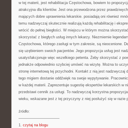
w tej materii, jest rehabilitacja Częstochowa, bowiem to propozyc
atrakcyjna dla klientów. Jest ona przewodzona przez prawdziwych
mających dobre uprawnienia lekarskie. posiadają oni również mnó
temu nadzwyczaj skutecznie realizują każdą rehabilitację i eks
wrócić do pełnej biegłości. W miejscu w którym można skorzystać z
skorzystać z biegłych usług innych lekarzy. Niezmiernie legendar
Częstochowa, którego zasługi w tym zakresie, są nieocenione. Den
się uzębieniem swoich pacjentów. Jego propozycja usług jest nad
usatysfakcjonuje więc wszelkiego petenta. Żeby skorzystać z po
jednakże odpowiednio szybciej umówić na wizytę. Można to uczyn
stronę internetową tej przychodni. Kontakt z nią jest nadzwyczaj
tego migiem dostanie oddźwięk na swoje wypytywanie. Pracownicy
w każdej materii. Zaprezentuje sugestię ekspertów lekarskich w ni
przedstawi cennik za usługi. To nadzwyczaj korzystna propozycj
wieku, wskazane jest z tej przyczyny z niej posłużyć się w razie 
źródło:
———————————
1.
czytaj na blogu