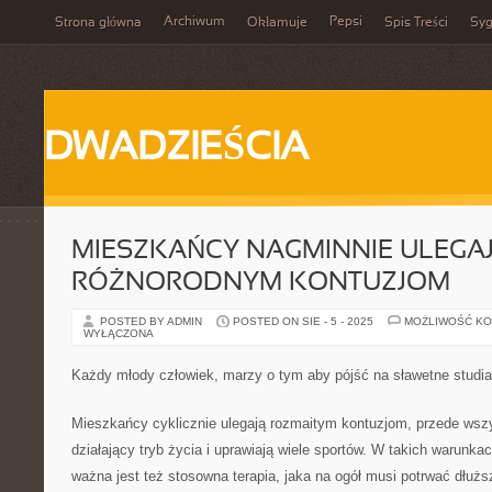
Archiwum
Pepsi
Strona główna
Okłamuje
Spis Treści
Syg
DWADZIEŚCIA
MIESZKAŃCY NAGMINNIE ULEGA
RÓŻNORODNYM KONTUZJOM
POSTED BY ADMIN
POSTED ON SIE - 5 - 2025
MOŻLIWOŚĆ K
WYŁĄCZONA
Każdy młody człowiek, marzy o tym aby pójść na sławetne studia
Mieszkańcy cyklicznie ulegają rozmaitym kontuzjom, przede ws
działający tryb życia i uprawiają wiele sportów. W takich warunka
ważna jest też stosowna terapia, jaka na ogół musi potrwać dłuż