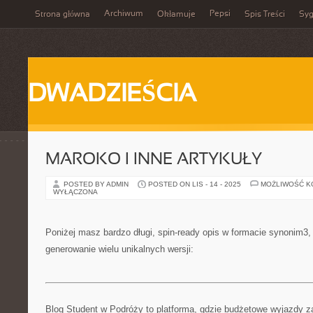
Archiwum
Pepsi
Strona główna
Okłamuje
Spis Treści
Syg
DWADZIEŚCIA
MAROKO I INNE ARTYKUŁY
POSTED BY ADMIN
POSTED ON LIS - 14 - 2025
MOŻLIWOŚĆ 
WYŁĄCZONA
Poniżej masz bardzo długi, spin-ready opis w formacie synonim3
generowanie wielu unikalnych wersji:
Blog Student w Podróży to platforma, gdzie budżetowe wyjazdy z