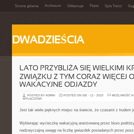
Archiwum
Pepsi
Strona główna
Okłamuje
Spis Treści
Syg
DWADZIEŚCIA
LATO PRZYBLIŻA SIĘ WIELKIMI 
ZWIĄZKU Z TYM CORAZ WIĘCEJ 
WAKACYJNE ODJAZDY
POSTED BY ADMIN
POSTED ON SIE - 12 - 2025
MOŻLIWOŚĆ 
WYŁĄCZONA
Jest tak wiele pięknych miejsc na świecie, że czasami z trudem j
Wybierając wycieczkę wakacyjną aranżowaną przez biuro podróż
nadzwyczajną uwagę na liczbę gwiazdek posiadanych przez posz