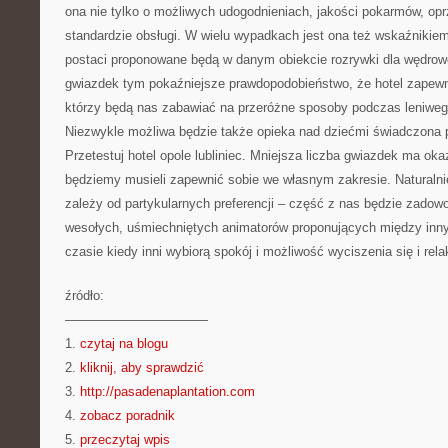
ona nie tylko o możliwych udogodnieniach, jakości pokarmów, op
standardzie obsługi. W wielu wypadkach jest ona też wskaźnikiem
postaci proponowane będą w danym obiekcie rozrywki dla wędrow
gwiazdek tym pokaźniejsze prawdopodobieństwo, że hotel zapewni
którzy będą nas zabawiać na przeróżne sposoby podczas leniw
Niezwykle możliwa będzie także opieka nad dziećmi świadczona 
Przetestuj hotel opole lubliniec. Mniejsza liczba gwiazdek ma ok
będziemy musieli zapewnić sobie we własnym zakresie. Naturaln
zależy od partykularnych preferencji – część z nas będzie zadow
wesołych, uśmiechniętych animatorów proponujących między inn
czasie kiedy inni wybiorą spokój i możliwość wyciszenia się i rela
źródło:
———————————
1.
czytaj na blogu
2.
kliknij, aby sprawdzić
3.
http://pasadenaplantation.com
4.
zobacz poradnik
5.
przeczytaj wpis