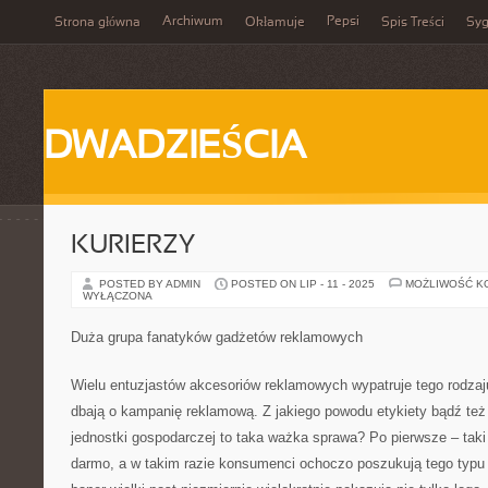
Archiwum
Pepsi
Strona główna
Okłamuje
Spis Treści
Syg
DWADZIEŚCIA
KURIERZY
POSTED BY ADMIN
POSTED ON LIP - 11 - 2025
MOŻLIWOŚĆ K
WYŁĄCZONA
Duża grupa fanatyków gadżetów reklamowych
Wielu entuzjastów akcesoriów reklamowych wypatruje tego rodzaju 
dbają o kampanię reklamową. Z jakiego powodu etykiety bądź też
jednostki gospodarczej to taka ważka sprawa? Po pierwsze – taki
darmo, a w takim razie konsumenci ochoczo poszukują tego typu 