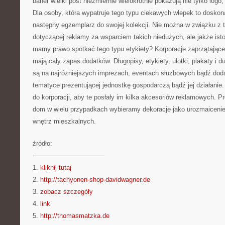
baner wielki post niezmiernie wielokrotnie pokazują nie tylko logo,
Dla osoby, która wypatruje tego typu ciekawych wlepek to dosko
następny egzemplarz do swojej kolekcji. Nie można w związku z 
dotyczącej reklamy za wsparciem takich niedużych, ale jakże ist
mamy prawo spotkać tego typu etykiety? Korporacje zaprzątające
mają cały zapas dodatków. Długopisy, etykiety, ulotki, plakaty i 
są na najróżniejszych imprezach, eventach służbowych bądź dod
tematyce prezentującej jednostkę gospodarczą bądź jej działanie
do korporacji, aby te posłały im kilka akcesoriów reklamowych. P
dom w wielu przypadkach wybieramy dekoracje jako urozmaiceni
wnętrz mieszkalnych.
źródło:
———————————
1.
kliknij tutaj
2.
http://tachyonen-shop-davidwagner.de
3.
zobacz szczegóły
4.
link
5.
http://thomasmatzka.de