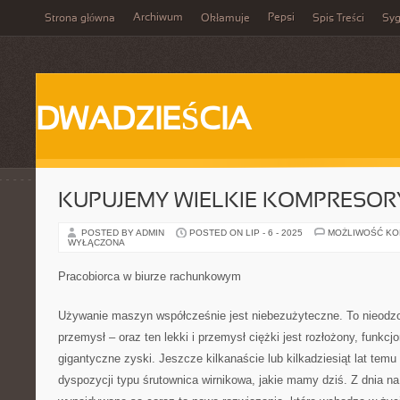
Archiwum
Pepsi
Strona główna
Okłamuje
Spis Treści
Syg
DWADZIEŚCIA
KUPUJEMY WIELKIE KOMPRESOR
POSTED BY ADMIN
POSTED ON LIP - 6 - 2025
MOŻLIWOŚĆ K
WYŁĄCZONA
Pracobiorca w biurze rachunkowym
Używanie maszyn współcześnie jest niebezużyteczne. To nieodz
przemysł – oraz ten lekki i przemysł ciężki jest rozłożony, funkcjo
gigantyczne zyski. Jeszcze kilkanaście lub kilkadziesiąt lat temu
dyspozycji typu śrutownica wirnikowa, jakie mamy dziś. Z dnia na