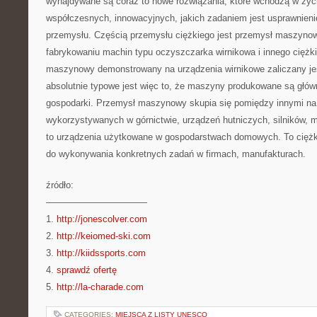
wynajdywane są coraz to nowe rozwiązania, które wchodzą w życi
współczesnych, innowacyjnych, jakich zadaniem jest usprawnieni
przemysłu. Częścią przemysłu ciężkiego jest przemysł maszynow
fabrykowaniu machin typu oczyszczarka wirnikowa i innego ciężk
maszynowy demonstrowany na urządzenia wirnikowe zaliczany jes
absolutnie typowe jest więc to, że maszyny produkowane są główn
gospodarki. Przemysł maszynowy skupia się pomiędzy innymi n
wykorzystywanych w górnictwie, urządzeń hutniczych, silników, m
to urządzenia użytkowane w gospodarstwach domowych. To ciężki
do wykonywania konkretnych zadań w firmach, manufakturach.
źródło:
———————————
1.
http://jonescolver.com
2.
http://keiomed-ski.com
3.
http://kiidssports.com
4.
sprawdź ofertę
5.
http://la-charade.com
CATEGORIES:
MIEJSCA Z LISTY UNESCO