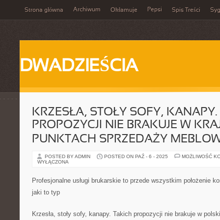
Archiwum
Pepsi
Strona główna
Okłamuje
Spis Treści
Syg
DWADZIEŚCIA
KRZESŁA, STOŁY SOFY, KANAPY.
PROPOZYCJI NIE BRAKUJE W KR
PUNKTACH SPRZEDAŻY MEBLO
POSTED BY ADMIN
POSTED ON PAŹ - 6 - 2025
MOŻLIWOŚĆ K
WYŁĄCZONA
Profesjonalne usługi brukarskie to przede wszystkim położenie ko
jaki to typ
Krzesła, stoły sofy, kanapy. Takich propozycji nie brakuje w pol