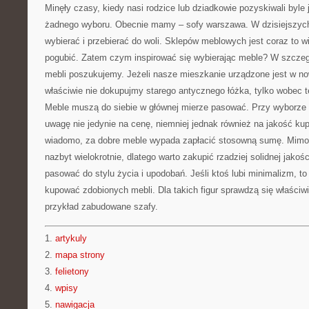
Minęły czasy, kiedy nasi rodzice lub dziadkowie pozyskiwali byle
żadnego wyboru. Obecnie mamy – sofy warszawa. W dzisiejszyc
wybierać i przebierać do woli. Sklepów meblowych jest coraz to wi
pogubić. Zatem czym inspirować się wybierając meble? W szczeg
mebli poszukujemy. Jeżeli nasze mieszkanie urządzone jest w n
właściwie nie dokupujmy starego antycznego łóżka, tylko wobec 
Meble muszą do siebie w głównej mierze pasować. Przy wyborze 
uwagę nie jedynie na cenę, niemniej jednak również na jakość k
wiadomo, za dobre meble wypada zapłacić stosowną sumę. Mimo
nazbyt wielokrotnie, dlatego warto zakupić rzadziej solidnej jako
pasować do stylu życia i upodobań. Jeśli ktoś lubi minimalizm, t
kupować zdobionych mebli. Dla takich figur sprawdzą się właści
przykład zabudowane szafy.
1.
artykuly
2.
mapa strony
3.
felietony
4.
wpisy
5.
nawigacja