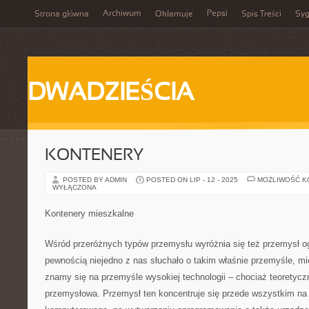
Archiwum
Pepsi
Strona główna
Okłamuje
Spis Treści
Syg
DWADZIEŚCIA
KONTENERY
POSTED BY ADMIN
POSTED ON LIP - 12 - 2025
MOŻLIWOŚĆ 
WYŁĄCZONA
Kontenery mieszkalne
Wśród przeróżnych typów przemysłu wyróżnia się też przemysł og
pewnością niejedno z nas słuchało o takim właśnie przemyśle, mi
znamy się na przemyśle wysokiej technologii – chociaż teoretyczn
przemysłowa. Przemysł ten koncentruje się przede wszystkim na 