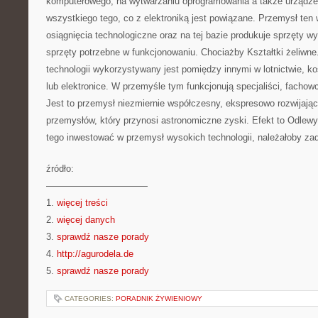
komputerowego, na wytwarzaniu oprogramowania a także urządzeń
wszystkiego tego, co z elektroniką jest powiązane. Przemysł ten
osiągnięcia technologiczne oraz na tej bazie produkuje sprzęty w
sprzęty potrzebne w funkcjonowaniu. Chociażby Kształtki żeliwn
technologii wykorzystywany jest pomiędzy innymi w lotnictwie, k
lub elektronice. W przemyśle tym funkcjonują specjaliści, fachow
Jest to przemysł niezmiernie współczesny, ekspresowo rozwijając
przemysłów, który przynosi astronomiczne zyski. Efekt to Odlew
tego inwestować w przemysł wysokich technologii, należałoby zad
źródło:
———————————
1.
więcej treści
2.
więcej danych
3.
sprawdź nasze porady
4.
http://agurodela.de
5.
sprawdź nasze porady
CATEGORIES:
PORADNIK ŻYWIENIOWY