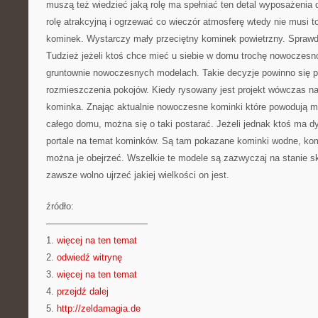
muszą też wiedzieć jaką rolę ma spełniać ten detal wyposażenia 
rolę atrakcyjną i ogrzewać co wieczór atmosferę wtedy nie musi t
kominek. Wystarczy mały przeciętny kominek powietrzny. Spraw
Tudzież jeżeli ktoś chce mieć u siebie w domu trochę nowoczes
gruntownie nowoczesnych modelach. Takie decyzje powinno się 
rozmieszczenia pokojów. Kiedy rysowany jest projekt wówczas na
kominka. Znając aktualnie nowoczesne kominki które powodują 
całego domu, można się o taki postarać. Jeżeli jednak ktoś ma d
portale na temat kominków. Są tam pokazane kominki wodne, kom
można je obejrzeć. Wszelkie te modele są zazwyczaj na stanie sk
zawsze wolno ujrzeć jakiej wielkości on jest.
źródło:
———————————
1.
więcej na ten temat
2.
odwiedź witrynę
3.
więcej na ten temat
4.
przejdź dalej
5.
http://zeldamagia.de