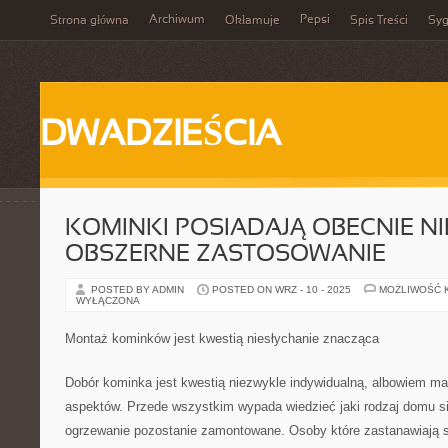
Archiwum
Pepsi
Strona główna
Okłamuje
Spis Treści
Syg
DWADZIEŚCIA
KOMINKI POSIADAJĄ OBECNIE NI
OBSZERNE ZASTOSOWANIE
POSTED BY ADMIN
POSTED ON WRZ - 10 - 2025
MOŻLIWOŚĆ 
WYŁĄCZONA
Montaż kominków jest kwestią niesłychanie znacząca
Dobór kominka jest kwestią niezwykle indywidualną, albowiem ma 
aspektów. Przede wszystkim wypada wiedzieć jaki rodzaj domu si
ogrzewanie pozostanie zamontowane. Osoby które zastanawiają 