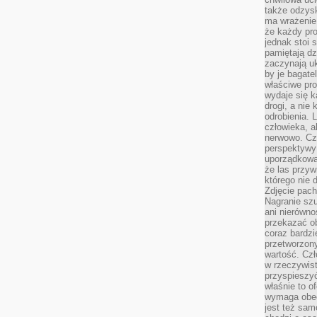
także odzys
ma wrażenie,
że każdy pro
jednak stoi 
pamiętają dz
zaczynają uk
by je bagate
właściwe pro
wydaje się k
drogi, a nie
odrobienia. 
człowieka, a
nerwowo. Cz
perspektywy
uporządkowa
że las przy
którego nie d
Zdjęcie pach
Nagranie szu
ani nierówno
przekazać ob
coraz bardzi
przetworzon
wartość. Czł
w rzeczywist
przyspieszy
właśnie to o
wymaga obecn
jest też sam