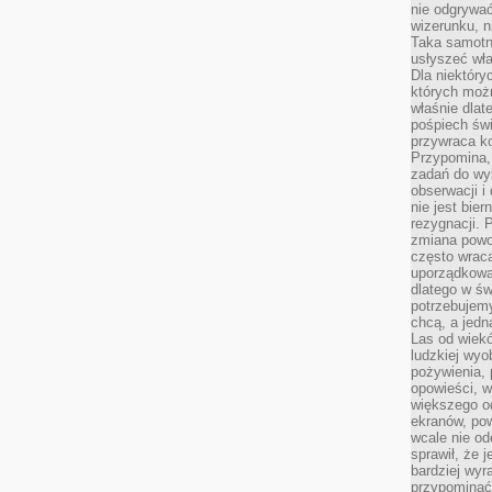
nie odgrywać
wizerunku, n
Taka samotn
usłyszeć wł
Dla niektóry
których moż
właśnie dlat
pośpiech świ
przywraca k
Przypomina, 
zadań do wyk
obserwacji i
nie jest bie
rezygnacji. 
zmiana powol
często wraca
uporządkowan
dlatego w św
potrzebujemy
chcą, a jedna
Las od wiek
ludzkiej wyo
pożywienia, 
opowieści, w
większego od
ekranów, po
wcale nie od
sprawił, że 
bardziej wyr
przypominać