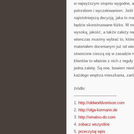
w najwyższym stopniu wygodne, a 
potrzebom i wyczekiwaniom. Jeśli 
najistotniejszą decyzją, jaka to ma
będzie skonstruowane łóżko. W mo
wysoką, jakość, a także zależy na 
wtenczas musimy wybrać to, które
materiałem docenianym już od wiel
stworzone cieszą się w zasadzie 
klientów to właśnie z nich z regu
jedna zaletę. Są one, bowiem nies
każdego wnętrza mieszkania, zar
źródło:
———————————
1.
http://oldworldvenison.com
2.
http://olga-kormann.de
3.
http://omatsu-do.com
4.
zobacz wszystkie
5.
przeczytaj wpis