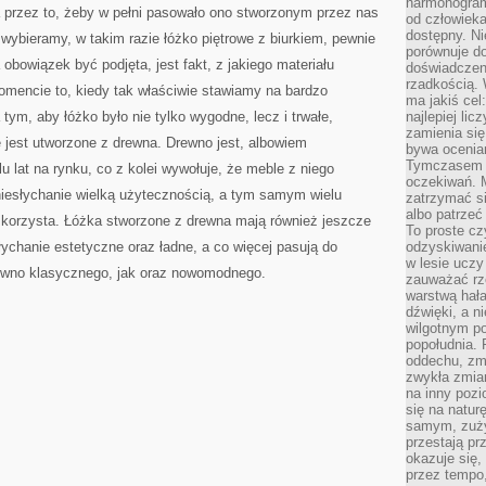
harmonogram
przez to, żeby w pełni pasowało ono stworzonym przez nas
od człowieka
dostępny. Ni
wybieramy, w takim razie łóżko piętrowe z biurkiem, pewnie
porównuje do
 obowiązek być podjęta, jest fakt, z jakiego materiału
doświadczeni
rzadkością.
mencie to, kiedy tak właściwie stawiamy na bardzo
ma jakiś cel
tym, aby łóżko było nie tylko wygodne, lecz i trwałe,
najlepiej li
zamienia się
 jest utworzone z drewna. Drewno jest, albowiem
bywa ocenia
Tymczasem la
u lat na rynku, co z kolei wywołuje, że meble z niego
oczekiwań. M
niesłychanie wielką użytecznością, a tym samym wielu
zatrzymać s
albo patrzeć
ły korzysta. Łóżka stworzone z drewna mają również jeszcze
To proste cz
łychanie estetyczne oraz ładne, a co więcej pasują do
odzyskiwani
w lesie uczy
ówno klasycznego, jak oraz nowomodnego.
zauważać rze
warstwą hał
dźwięki, a n
wilgotnym p
popołudnia. 
oddechu, zmę
zwykła zmian
na inny pozi
się na natur
samym, zuży
przestają pr
okazuje się,
przez tempo,