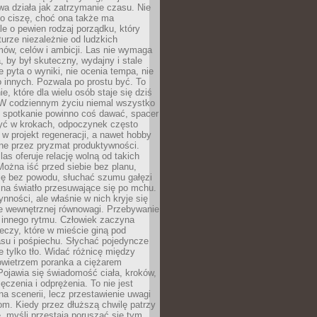
a działa jak zatrzymanie czasu. Nie
 o ciszę, choć ona także ma
le o pewien rodzaj porządku, który
aturze niezależnie od ludzkich
ów, celów i ambicji. Las nie wymaga
, by był skuteczny, wydajny i stale
e pyta o wyniki, nie ocenia tempa, nie
 innych. Pozwala po prostu być. To
e, które dla wielu osób staje się dziś
 W codziennym życiu niemal wszystko
: spotkanie powinno coś dawać, spacer
czyć w krokach, odpoczynek często
 w projekt regeneracji, a nawet hobby
ne przez pryzmat produktywności.
s oferuje relację wolną od takich
ożna iść przed siebie bez planu,
ię bez powodu, słuchać szumu gałęzi
 na światło przesuwające się po mchu.
ynności, ale właśnie w nich kryje się
e wewnętrznej równowagi. Przebywanie
 innego rytmu. Człowiek zaczyna
czy, które w mieście giną pod
asu i pośpiechu. Słychać pojedyncze
ie tylko tło. Widać różnicę między
owietrzem poranka a ciężarem
Pojawia się świadomość ciała, kroków,
czenia i odprężenia. To nie jest
a scenerii, lecz przestawienie uwagi
om. Kiedy przez dłuższą chwilę patrzy
ę, myśli przestają poruszać się tym