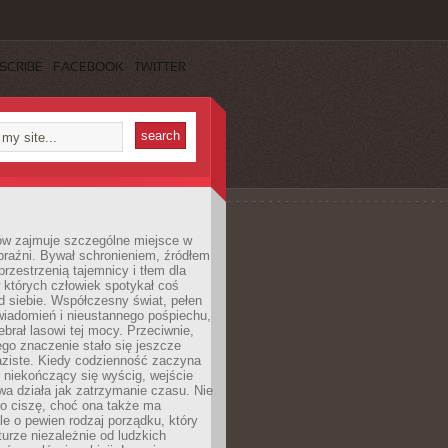
SCRIBE
FACEBOOK
TWITTER
ów zajmuje szczególne miejsce w
braźni. Bywał schronieniem, źródłem
przestrzenią tajemnicy i tłem dla
 których człowiek spotykał coś
 siebie. Współczesny świat, pełen
wiadomień i nieustannego pośpiechu,
ebrał lasowi tej mocy. Przeciwnie,
jego znaczenie stało się jeszcze
aziste. Kiedy codzienność zaczyna
 niekończący się wyścig, wejście
a działa jak zatrzymanie czasu. Nie
 o ciszę, choć ona także ma
le o pewien rodzaj porządku, który
aturze niezależnie od ludzkich