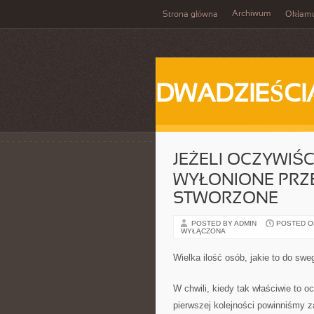
Archiwum
Strona główna
Okłam
DWADZIEŚCI
JEŻELI OCZYWIŚC
WYŁONIONE PRZ
STWORZONE
POSTED BY ADMIN
POSTED ON 
WYŁĄCZONA
Wielka ilość osób, jakie to do sw
W chwili, kiedy tak właściwie to o
pierwszej kolejności powinniśmy z