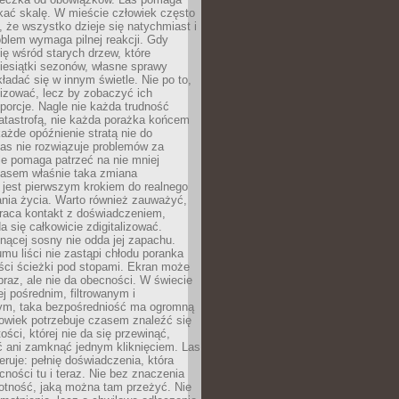
kać skalę. W mieście człowiek często
 że wszystko dzieje się natychmiast i
blem wymaga pilnej reakcji. Gdy
się wśród starych drzew, które
iesiątki sezonów, własne sprawy
ładać się w innym świetle. Nie po to,
lizować, lecz by zobaczyć ich
porcje. Nagle nie każda trudność
atastrofą, nie każda porażka końcem
 każde opóźnienie stratą nie do
Las nie rozwiązuje problemów za
le pomaga patrzeć na nie mniej
asem właśnie taka zmiana
 jest pierwszym krokiem do realnego
nia życia. Warto również zauważyć,
wraca kontakt z doświadczeniem,
a się całkowicie zdigitalizować.
nącej sosny nie odda jej zapachu.
mu liści nie zastąpi chłodu poranka
ści ścieżki pod stopami. Ekran może
raz, ale nie da obecności. W świecie
ej pośrednim, filtrowanym i
ym, taka bezpośredniość ma ogromną
owiek potrzebuje czasem znaleźć się
ości, której nie da się przewinąć,
ć ani zamknąć jednym kliknięciem. Las
feruje: pełnię doświadczenia, która
ości tu i teraz. Nie bez znaczenia
otność, jaką można tam przeżyć. Nie