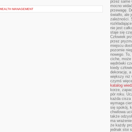
przez same 
mocno widać,
I WEALTH MANAGEMENT
przewagę. Dr
światło, ale
zależności. Ś
rozkładające
nie jest cał
staje się czę
Człowiek prz
przez pryzm
miejscu dost
pozornie ni
nowego. To, 
ciche, może 
wędrówki cz
kiedy człowi
dekorację, 
większy niż 
czymś więce
katalog wied
korze, zapac
pór roku. Uc
każda cisza 
wymaga cierp
się spokój, 
chwilowa uc
także odzys
ma wrażenie,
że każdy pro
jednak stoi 