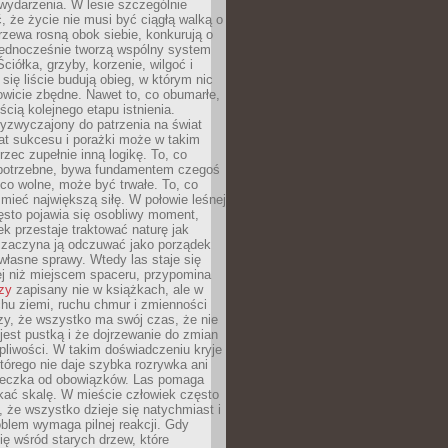
wydarzenia. W lesie szczególnie
 że życie nie musi być ciągłą walką o
zewa rosną obok siebie, konkurują o
 jednocześnie tworzą wspólny system
ciółka, grzyby, korzenie, wilgoć i
 się liście budują obieg, w którym nic
kowicie zbędne. Nawet to, co obumarłe,
ścią kolejnego etapu istnienia.
yzwyczajony do patrzenia na świat
at sukcesu i porażki może w takim
rzec zupełnie inną logikę. To, co
epotrzebne, bywa fundamentem czegoś
co wolne, może być trwałe. To, co
mieć największą siłę. W połowie leśnej
ęsto pojawia się osobliwy moment,
ek przestaje traktować naturę jak
a zaczyna ją odczuwać jako porządek
własne sprawy. Wtedy las staje się
j niż miejscem spaceru, przypomina
zy
zapisany nie w książkach, ale w
hu ziemi, ruchu chmur i zmienności
zy, że wszystko ma swój czas, że nie
jest pustką i że dojrzewanie do zmian
liwości. W takim doświadczeniu kryje
którego nie daje szybka rozrywka ani
ieczka od obowiązków. Las pomaga
kać skalę. W mieście człowiek często
 że wszystko dzieje się natychmiast i
blem wymaga pilnej reakcji. Gdy
się wśród starych drzew, które