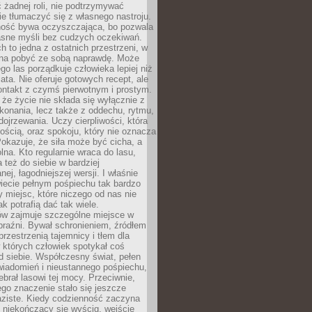
 żadnej roli, nie podtrzymywać
ie tłumaczyć się z własnego nastroju.
ość bywa oczyszczająca, bo pozwala
asne myśli bez cudzych oczekiwań.
ch to jedna z ostatnich przestrzeni, w
na pobyć ze sobą naprawdę. Może
ego las porządkuje człowieka lepiej niż
ata. Nie oferuje gotowych recept, ale
ontakt z czymś pierwotnym i prostym.
że życie nie składa się wyłącznie z
onania, lecz także z oddechu, rytmu,
 dojrzewania. Uczy cierpliwości, która
rnością, oraz spokoju, który nie oznacza
Pokazuje, że siła może być cicha, a
na. Kto regularnie wraca do lasu,
 też do siebie w bardziej
ej, łagodniejszej wersji. I właśnie
iecie pełnym pośpiechu tak bardzo
 miejsc, które niczego od nas nie
k potrafią dać tak wiele.
ów zajmuje szczególne miejsce w
braźni. Bywał schronieniem, źródłem
przestrzenią tajemnicy i tłem dla
 których człowiek spotykał coś
 siebie. Współczesny świat, pełen
wiadomień i nieustannego pośpiechu,
ebrał lasowi tej mocy. Przeciwnie,
jego znaczenie stało się jeszcze
aziste. Kiedy codzienność zaczyna
 niekończący się wyścig, wejście