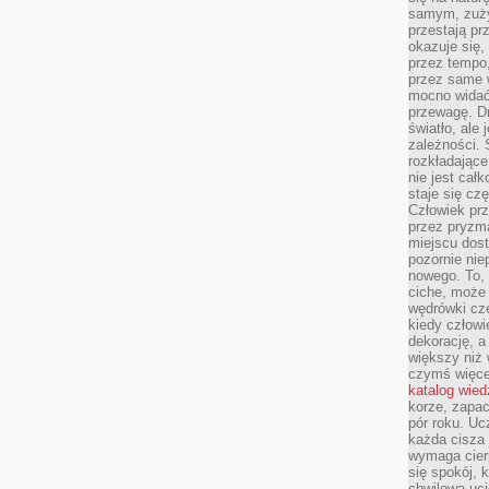
samym, zuży
przestają pr
okazuje się,
przez tempo,
przez same 
mocno widać,
przewagę. Dr
światło, ale
zależności. Ś
rozkładające
nie jest cał
staje się czę
Człowiek prz
przez pryzm
miejscu dost
pozornie ni
nowego. To, 
ciche, może 
wędrówki cz
kiedy człowi
dekorację, 
większy niż 
czymś więce
katalog wied
korze, zapac
pór roku. Uc
każda cisza 
wymaga cierp
się spokój, 
chwilowa uc