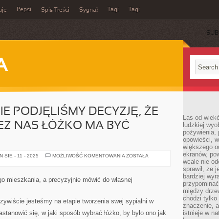
Pepsi
Tagi
Tagi
uje
Spis Treści
Sygnał
SUB
A
IE PODJĘLIŚMY DECYZJĘ, ŻE
Las od wiek
EZ NAS ŁÓŻKO MA BYĆ
ludzkiej wyo
pożywienia, 
opowieści, w
większego od
ekranów, po
JEŻELI
SIE - 11 - 2025
MOŻLIWOŚĆ KOMENTOWANIA
ZOSTAŁA
OCZYWIŚCIE
wcale nie od
PODJĘLIŚMY
sprawił, że 
DECYZJĘ,
bardziej wyr
ŻE
ego mieszkania, a precyzyjnie mówić do własnej
WYŁONIONE
przypominać
PRZEZ
między drzew
NAS
chodzi tylko
ŁÓŻKO
czywiście jesteśmy na etapie tworzenia swej sypialni w
MA
znaczenie, a
BYĆ
astanowić się, w jaki sposób wybrać łóżko, by było ono jak
istnieje w n
STWORZONE