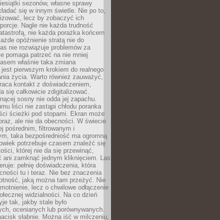
iesiątki sezonów, własne sprawy
ładać się w innym świetle. Nie po to,
lizować, lecz by zobaczyć ich
porcje. Nagle nie każda trudność
atastrofą, nie każda porażka końcem
 każde opóźnienie stratą nie do
Las nie rozwiązuje problemów za
le pomaga patrzeć na nie mniej
asem właśnie taka zmiana
 jest pierwszym krokiem do realnego
nia życia. Warto również zauważyć,
wraca kontakt z doświadczeniem,
a się całkowicie zdigitalizować.
nącej sosny nie odda jej zapachu.
mu liści nie zastąpi chłodu poranka
ści ścieżki pod stopami. Ekran może
raz, ale nie da obecności. W świecie
ej pośrednim, filtrowanym i
ym, taka bezpośredniość ma ogromną
owiek potrzebuje czasem znaleźć się
ości, której nie da się przewinąć,
ć ani zamknąć jednym kliknięciem. Las
feruje: pełnię doświadczenia, która
ości tu i teraz. Nie bez znaczenia
otność, jaką można tam przeżyć. Nie
motnienie, lecz o chwilowe odłączenie
połecznej widzialności. Na co dzień
je tak, jakby stale było
ch, ocenianych lub porównywanych.
nacisk słabnie. Można iść w milczeniu,