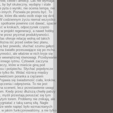
ów, celów i ambicji. Las nie wymaga
, by był skuteczny, wydajny i stale
e pyta o wyniki, nie ocenia tempa, nie
 innych. Pozwala po prostu być. To
e, które dla wielu osób staje się dziś
 W codziennym życiu niemal wszystko
: spotkanie powinno coś dawać, spacer
czyć w krokach, odpoczynek często
 w projekt regeneracji, a nawet hobby
ne przez pryzmat produktywności.
s oferuje relację wolną od takich
ożna iść przed siebie bez planu,
ię bez powodu, słuchać szumu gałęzi
 na światło przesuwające się po mchu.
ynności, ale właśnie w nich kryje się
e wewnętrznej równowagi. Przebywanie
 innego rytmu. Człowiek zaczyna
czy, które w mieście giną pod
asu i pośpiechu. Słychać pojedyncze
ie tylko tło. Widać różnicę między
owietrzem poranka a ciężarem
Pojawia się świadomość ciała, kroków,
czenia i odprężenia. To nie jest
a scenerii, lecz przestawienie uwagi
om. Kiedy przez dłuższą chwilę patrzy
ę, myśli przestają poruszać się tym
tym torem. Problemy nie znikają, ale
zygniatać z taką samą siłą. Nagle
 że wiele napięć było wzmacnianych
 w jakim funkcjonowaliśmy, a nie tylko