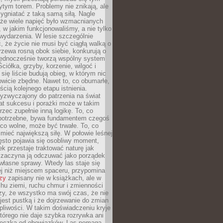
tym torem. Problemy nie znikają, ale
zygniatać z taką samą siłą. Nagle
 że wiele napięć było wzmacnianych
 w jakim funkcjonowaliśmy, a nie tylko
wydarzenia. W lesie szczególnie
 że życie nie musi być ciągłą walką o
zewa rosną obok siebie, konkurują o
 jednocześnie tworzą wspólny system
ciółka, grzyby, korzenie, wilgoć i
 się liście budują obieg, w którym nic
kowicie zbędne. Nawet to, co obumarłe,
ścią kolejnego etapu istnienia.
yzwyczajony do patrzenia na świat
at sukcesu i porażki może w takim
rzec zupełnie inną logikę. To, co
epotrzebne, bywa fundamentem czegoś
co wolne, może być trwałe. To, co
mieć największą siłę. W połowie leśnej
ęsto pojawia się osobliwy moment,
ek przestaje traktować naturę jak
a zaczyna ją odczuwać jako porządek
własne sprawy. Wtedy las staje się
j niż miejscem spaceru, przypomina
zy
zapisany nie w książkach, ale w
hu ziemi, ruchu chmur i zmienności
zy, że wszystko ma swój czas, że nie
jest pustką i że dojrzewanie do zmian
liwości. W takim doświadczeniu kryje
którego nie daje szybka rozrywka ani
ieczka od obowiązków. Las pomaga