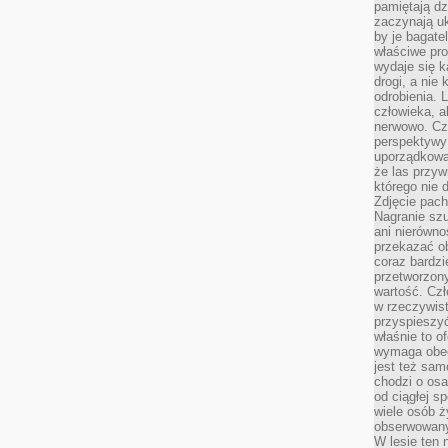
pamiętają dz
zaczynają uk
by je bagate
właściwe pro
wydaje się k
drogi, a nie
odrobienia. 
człowieka, a
nerwowo. Cz
perspektywy
uporządkowa
że las przy
którego nie d
Zdjęcie pach
Nagranie szu
ani nierówno
przekazać ob
coraz bardzi
przetworzon
wartość. Czł
w rzeczywist
przyspieszy
właśnie to o
wymaga obecn
jest też sam
chodzi o osa
od ciągłej s
wiele osób ży
obserwowany
W lesie ten 