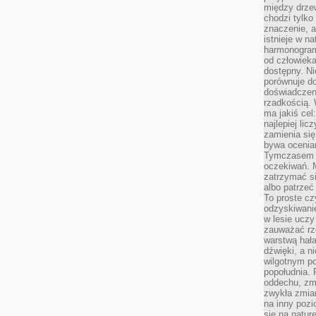
między drzew
chodzi tylko
znaczenie, a
istnieje w n
harmonogram
od człowieka
dostępny. Ni
porównuje do
doświadczeni
rzadkością.
ma jakiś cel
najlepiej li
zamienia się
bywa ocenia
Tymczasem la
oczekiwań. M
zatrzymać s
albo patrzeć
To proste cz
odzyskiwani
w lesie uczy
zauważać rze
warstwą hał
dźwięki, a n
wilgotnym p
popołudnia. 
oddechu, zmę
zwykła zmian
na inny pozi
się na natur