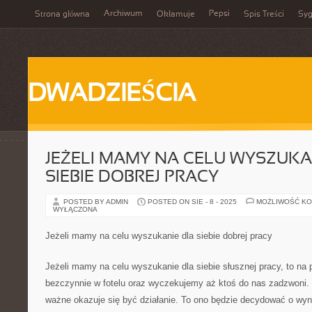
Archiwum
Pepsi
Strona główna
Okłamuje
Spis Treści
Syg
DWADZIEŚCIA
JEŻELI MAMY NA CELU WYSZUKA
SIEBIE DOBREJ PRACY
POSTED BY ADMIN
POSTED ON SIE - 8 - 2025
MOŻLIWOŚĆ K
WYŁĄCZONA
Jeżeli mamy na celu wyszukanie dla siebie dobrej pracy
Jeżeli mamy na celu wyszukanie dla siebie słusznej pracy, to na
bezczynnie w fotelu oraz wyczekujemy aż ktoś do nas zadzwoni.
ważne okazuje się być działanie. To ono będzie decydować o wyn