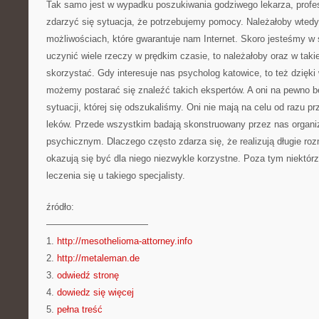
Tak samo jest w wypadku poszukiwania godziwego lekarza, profe
zdarzyć się sytuacja, że potrzebujemy pomocy. Należałoby wtedy
możliwościach, które gwarantuje nam Internet. Skoro jesteśmy w
uczynić wiele rzeczy w prędkim czasie, to należałoby oraz w takie
skorzystać. Gdy interesuje nas psycholog katowice, to też dzięki
możemy postarać się znaleźć takich ekspertów. A oni na pewno
sytuacji, której się odszukaliśmy. Oni nie mają na celu od razu 
leków. Przede wszystkim badają skonstruowany przez nas organ
psychicznym. Dlaczego często zdarza się, że realizują długie ro
okazują się być dla niego niezwykle korzystne. Poza tym niektór
leczenia się u takiego specjalisty.
źródło:
———————————
1.
http://mesothelioma-attorney.info
2.
http://metaleman.de
3.
odwiedź stronę
4.
dowiedz się więcej
5.
pełna treść