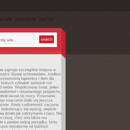
SCRIBE
FACEBOOK
TWITTER
ów zajmuje szczególne miejsce w
braźni. Bywał schronieniem, źródłem
przestrzenią tajemnicy i tłem dla
 których człowiek spotykał coś
 siebie. Współczesny świat, pełen
wiadomień i nieustannego pośpiechu,
ebrał lasowi tej mocy. Przeciwnie,
jego znaczenie stało się jeszcze
aziste. Kiedy codzienność zaczyna
 niekończący się wyścig, wejście
a działa jak zatrzymanie czasu. Nie
 o ciszę, choć ona także ma
le o pewien rodzaj porządku, który
aturze niezależnie od ludzkich