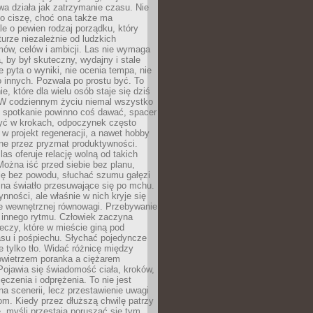
a działa jak zatrzymanie czasu. Nie
 o ciszę, choć ona także ma
le o pewien rodzaj porządku, który
aturze niezależnie od ludzkich
ów, celów i ambicji. Las nie wymaga
, by był skuteczny, wydajny i stale
e pyta o wyniki, nie ocenia tempa, nie
 innych. Pozwala po prostu być. To
e, które dla wielu osób staje się dziś
 W codziennym życiu niemal wszystko
: spotkanie powinno coś dawać, spacer
czyć w krokach, odpoczynek często
 w projekt regeneracji, a nawet hobby
ne przez pryzmat produktywności.
s oferuje relację wolną od takich
ożna iść przed siebie bez planu,
ię bez powodu, słuchać szumu gałęzi
 na światło przesuwające się po mchu.
ynności, ale właśnie w nich kryje się
e wewnętrznej równowagi. Przebywanie
 innego rytmu. Człowiek zaczyna
czy, które w mieście giną pod
asu i pośpiechu. Słychać pojedyncze
ie tylko tło. Widać różnicę między
owietrzem poranka a ciężarem
Pojawia się świadomość ciała, kroków,
czenia i odprężenia. To nie jest
a scenerii, lecz przestawienie uwagi
om. Kiedy przez dłuższą chwilę patrzy
ę, myśli przestają poruszać się tym