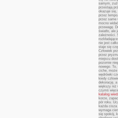
samym, zuży
przestają pr
okazuje się,
przez tempo,
przez same 
mocno widać,
przewagę. Dr
światło, ale
zależności. Ś
rozkładające
nie jest cał
staje się czę
Człowiek prz
przez pryzm
miejscu dost
pozornie ni
nowego. To, 
ciche, może 
wędrówki cz
kiedy człowi
dekorację, 
większy niż 
czymś więce
katalog wied
korze, zapac
pór roku. Uc
każda cisza 
wymaga cierp
się spokój, 
chwilowa uc