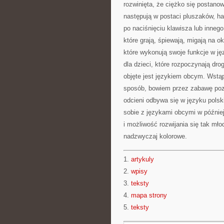
rozwinięta, że ciężko się postano
następują w postaci pluszaków, har
po naciśnięciu klawisza lub inne
które grają, śpiewają, migają na o
które wykonują swoje funkcje w ję
dla dzieci, które rozpoczynają dr
objęte jest językiem obcym. Wstąp
sposób, bowiem przez zabawę pozn
odcieni odbywa się w języku polsk
sobie z językami obcymi w później
i możliwość rozwijania się tak mł
nadzwyczaj kolorowe.
1.
artykuly
2.
wpisy
3.
teksty
4.
mapa strony
5.
teksty