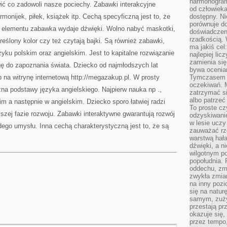
harmonogram
wić co zadowoli nasze pociechy. Zabawki interakcyjne
od człowieka
monijek, piłek, książek itp. Cechą specyficzną jest to, że
dostępny. Ni
porównuje do
go elementu zabawka wydaje dźwięki. Wolno nabyć maskotki,
doświadczeni
rzadkością.
kreślony kolor czy też czytają bajki. Są również zabawki,
ma jakiś cel
zyku polskim oraz angielskim. Jest to kapitalne rozwiązanie
najlepiej li
zamienia się
ogę do zapoznania świata. Dziecko od najmłodszych lat
bywa ocenia
 na witrynę internetową http://megazakup.pl. W prosty
Tymczasem la
oczekiwań. M
a podstawy języka angielskiego. Najpierw nauka np .,
zatrzymać s
albo patrzeć
im a następnie w angielskim. Dziecko sporo łatwiej radzi
To proste cz
szej fazie rozwoju. Zabawki interaktywne gwarantują rozwój
odzyskiwani
w lesie uczy
odego umysłu. Inna cechą charakterystyczną jest to, że są
zauważać rze
warstwą hał
dźwięki, a n
wilgotnym p
popołudnia. 
oddechu, zmę
zwykła zmian
na inny pozi
się na natur
samym, zuży
przestają pr
okazuje się,
przez tempo,