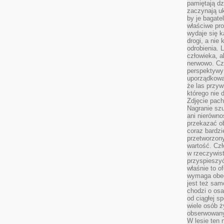
pamiętają dz
zaczynają uk
by je bagate
właściwe pro
wydaje się k
drogi, a nie
odrobienia. 
człowieka, a
nerwowo. Cz
perspektywy
uporządkowa
że las przy
którego nie d
Zdjęcie pach
Nagranie szu
ani nierówno
przekazać ob
coraz bardzi
przetworzon
wartość. Czł
w rzeczywist
przyspieszy
właśnie to o
wymaga obecn
jest też sam
chodzi o osa
od ciągłej s
wiele osób ży
obserwowany
W lesie ten 