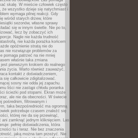
kać skalę. W mieście człowiek często
 że wszystko dzieje się natychmiast i
blem wymaga pilnej reakcji. Gdy
się wśród starych drzew, które
iesiątki sezonów, własne sprawy
ładać się w innym świetle. Nie po to,
lizować, lecz by zobaczyć ich
porcje. Nagle nie każda trudność
atastrofą, nie każda porażka końcem
 każde opóźnienie stratą nie do
Las nie rozwiązuje problemów za
le pomaga patrzeć na nie mniej
asem właśnie taka zmiana
 jest pierwszym krokiem do realnego
nia życia. Warto również zauważyć,
wraca kontakt z doświadczeniem,
a się całkowicie zdigitalizować.
nącej sosny nie odda jej zapachu.
mu liści nie zastąpi chłodu poranka
ści ścieżki pod stopami. Ekran może
raz, ale nie da obecności. W świecie
ej pośrednim, filtrowanym i
ym, taka bezpośredniość ma ogromną
owiek potrzebuje czasem znaleźć się
ości, której nie da się przewinąć,
ć ani zamknąć jednym kliknięciem. Las
feruje: pełnię doświadczenia, która
ości tu i teraz. Nie bez znaczenia
otność, jaką można tam przeżyć. Nie