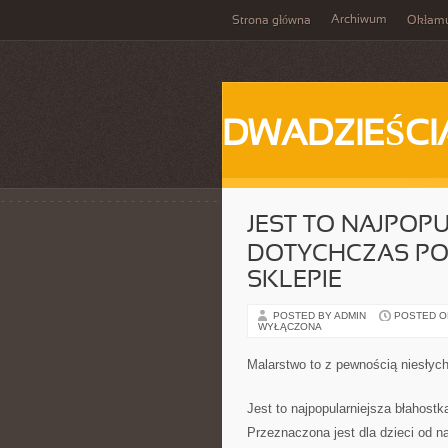
Archiwum
Strona główna
Okłam
DWADZIEŚCI
JEST TO NAJPOP
DOTYCHCZAS PO
SKLEPIE
POSTED BY ADMIN
POSTED ON
WYŁĄCZONA
Malarstwo to z pewnością niesłyc
Jest to najpopularniejsza błahostk
Przeznaczona jest dla dzieci od n