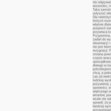
nie odgrywać
wizerunku, n
Taka samotn
usłyszeć wł
Dla niektóry
których moż
właśnie dlat
pośpiech świ
przywraca k
Przypomina, 
zadań do wyk
obserwacji i
nie jest bie
rezygnacji. 
zmiana powol
często wraca
uporządkowan
dlatego w św
potrzebujemy
chcą, a jedna
Las od wiek
ludzkiej wyo
pożywienia, 
opowieści, w
większego od
ekranów, po
wcale nie od
sprawił, że 
bardziej wyr
przypominać