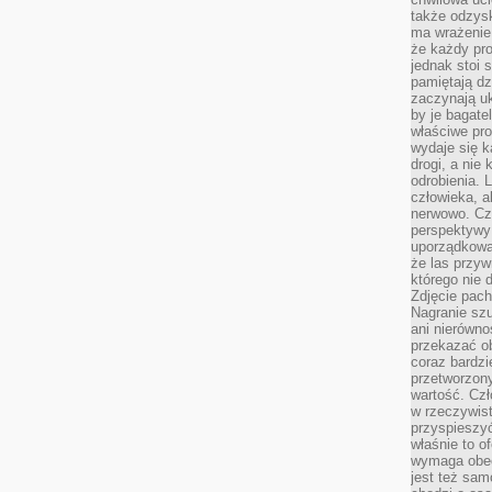
także odzys
ma wrażenie,
że każdy pro
jednak stoi 
pamiętają dz
zaczynają uk
by je bagate
właściwe pro
wydaje się k
drogi, a nie
odrobienia. 
człowieka, a
nerwowo. Cz
perspektywy
uporządkowa
że las przy
którego nie d
Zdjęcie pach
Nagranie szu
ani nierówno
przekazać ob
coraz bardzi
przetworzon
wartość. Czł
w rzeczywist
przyspieszy
właśnie to o
wymaga obecn
jest też sam