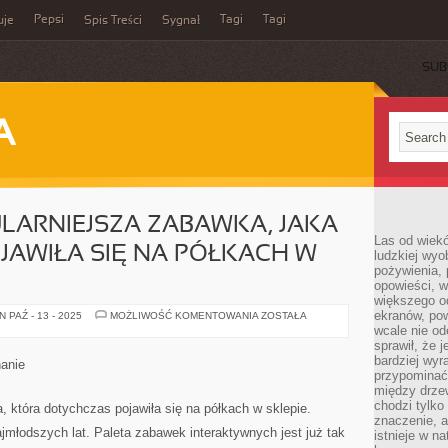
Pepsi
Tagi
Tagi
uje
Spis Treści
Sygnał
SUB
A
ULARNIEJSZA ZABAWKA, JAKA
Las od wiek
JAWIŁA SIĘ NA PÓŁKACH W
ludzkiej wyo
pożywienia, 
opowieści, w
większego od
ekranów, po
JEST
 PAŹ - 13 - 2025
MOŻLIWOŚĆ KOMENTOWANIA
ZOSTAŁA
TO
wcale nie od
NAJPOPULARNIEJSZA
sprawił, że 
ZABAWKA,
JAKA
bardziej wyr
hanie
DOTYCHCZAS
przypominać
POJAWIŁA
między drzew
SIĘ
NA
chodzi tylko
a, która dotychczas pojawiła się na półkach w sklepie.
PÓŁKACH
znaczenie, a
W
ajmłodszych lat. Paleta zabawek interaktywnych jest już tak
istnieje w n
SKLEPIE