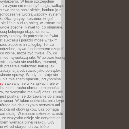
wydarzenia. W lesie szczególnie
 że życie nie musi być ciągłą walką o
zewa rosną obok siebie, konkurują o
 jednocześnie tworzą wspólny system
ciółka, grzyby, korzenie, wilgoć i
 się liście budują obieg, w którym nic
kowicie zbędne. Nawet to, co obumarłe,
ścią kolejnego etapu istnienia.
yzwyczajony do patrzenia na świat
at sukcesu i porażki może w takim
rzec zupełnie inną logikę. To, co
epotrzebne, bywa fundamentem czegoś
co wolne, może być trwałe. To, co
mieć największą siłę. W połowie leśnej
ęsto pojawia się osobliwy moment,
ek przestaje traktować naturę jak
a zaczyna ją odczuwać jako porządek
własne sprawy. Wtedy las staje się
j niż miejscem spaceru, przypomina
zy
zapisany nie w książkach, ale w
hu ziemi, ruchu chmur i zmienności
zy, że wszystko ma swój czas, że nie
jest pustką i że dojrzewanie do zmian
liwości. W takim doświadczeniu kryje
którego nie daje szybka rozrywka ani
ieczka od obowiązków. Las pomaga
kać skalę. W mieście człowiek często
 że wszystko dzieje się natychmiast i
blem wymaga pilnej reakcji. Gdy
się wśród starych drzew, które