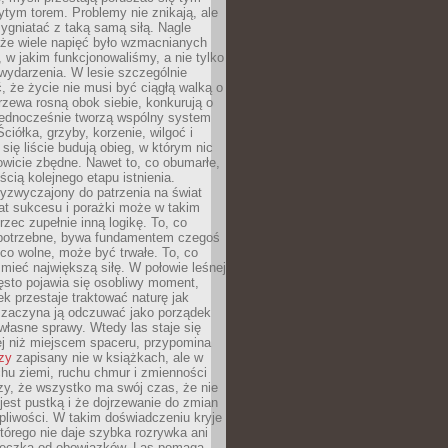
tym torem. Problemy nie znikają, ale
zygniatać z taką samą siłą. Nagle
 że wiele napięć było wzmacnianych
 w jakim funkcjonowaliśmy, a nie tylko
wydarzenia. W lesie szczególnie
 że życie nie musi być ciągłą walką o
zewa rosną obok siebie, konkurują o
 jednocześnie tworzą wspólny system
ciółka, grzyby, korzenie, wilgoć i
 się liście budują obieg, w którym nic
kowicie zbędne. Nawet to, co obumarłe,
ścią kolejnego etapu istnienia.
yzwyczajony do patrzenia na świat
at sukcesu i porażki może w takim
rzec zupełnie inną logikę. To, co
epotrzebne, bywa fundamentem czegoś
co wolne, może być trwałe. To, co
mieć największą siłę. W połowie leśnej
ęsto pojawia się osobliwy moment,
ek przestaje traktować naturę jak
a zaczyna ją odczuwać jako porządek
własne sprawy. Wtedy las staje się
j niż miejscem spaceru, przypomina
zy
zapisany nie w książkach, ale w
hu ziemi, ruchu chmur i zmienności
zy, że wszystko ma swój czas, że nie
jest pustką i że dojrzewanie do zmian
liwości. W takim doświadczeniu kryje
którego nie daje szybka rozrywka ani
ieczka od obowiązków. Las pomaga