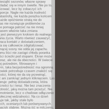
iesiątki sezonów, własne sprawy
ładać się w innym świetle. Nie po to,
lizować, lecz by zobaczyć ich
porcje. Nagle nie każda trudność
atastrofą, nie każda porażka końcem
 każde opóźnienie stratą nie do
Las nie rozwiązuje problemów za
le pomaga patrzeć na nie mniej
asem właśnie taka zmiana
 jest pierwszym krokiem do realnego
nia życia. Warto również zauważyć,
wraca kontakt z doświadczeniem,
a się całkowicie zdigitalizować.
nącej sosny nie odda jej zapachu.
mu liści nie zastąpi chłodu poranka
ści ścieżki pod stopami. Ekran może
raz, ale nie da obecności. W świecie
ej pośrednim, filtrowanym i
ym, taka bezpośredniość ma ogromną
owiek potrzebuje czasem znaleźć się
ości, której nie da się przewinąć,
ć ani zamknąć jednym kliknięciem. Las
feruje: pełnię doświadczenia, która
ości tu i teraz. Nie bez znaczenia
otność, jaką można tam przeżyć. Nie
motnienie, lecz o chwilowe odłączenie
połecznej widzialności. Na co dzień
je tak, jakby stale było
ch, ocenianych lub porównywanych.
nacisk słabnie. Można iść w milczeniu,