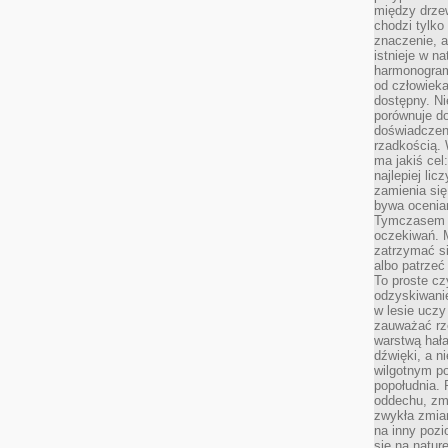
między drzew
chodzi tylko
znaczenie, a
istnieje w n
harmonogram
od człowieka
dostępny. Ni
porównuje do
doświadczeni
rzadkością.
ma jakiś cel
najlepiej li
zamienia się
bywa ocenia
Tymczasem la
oczekiwań. M
zatrzymać s
albo patrzeć
To proste cz
odzyskiwani
w lesie uczy
zauważać rze
warstwą hał
dźwięki, a n
wilgotnym p
popołudnia. 
oddechu, zmę
zwykła zmian
na inny pozi
się na natur