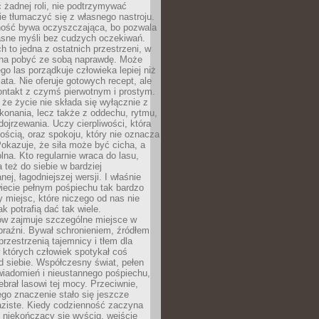
 żadnej roli, nie podtrzymywać
ie tłumaczyć się z własnego nastroju.
ość bywa oczyszczająca, bo pozwala
asne myśli bez cudzych oczekiwań.
ch to jedna z ostatnich przestrzeni, w
na pobyć ze sobą naprawdę. Może
ego las porządkuje człowieka lepiej niż
ata. Nie oferuje gotowych recept, ale
ontakt z czymś pierwotnym i prostym.
że życie nie składa się wyłącznie z
onania, lecz także z oddechu, rytmu,
 dojrzewania. Uczy cierpliwości, która
rnością, oraz spokoju, który nie oznacza
Pokazuje, że siła może być cicha, a
na. Kto regularnie wraca do lasu,
 też do siebie w bardziej
ej, łagodniejszej wersji. I właśnie
iecie pełnym pośpiechu tak bardzo
 miejsc, które niczego od nas nie
k potrafią dać tak wiele.
ów zajmuje szczególne miejsce w
braźni. Bywał schronieniem, źródłem
przestrzenią tajemnicy i tłem dla
 których człowiek spotykał coś
 siebie. Współczesny świat, pełen
wiadomień i nieustannego pośpiechu,
ebrał lasowi tej mocy. Przeciwnie,
jego znaczenie stało się jeszcze
aziste. Kiedy codzienność zaczyna
 niekończący się wyścig, wejście