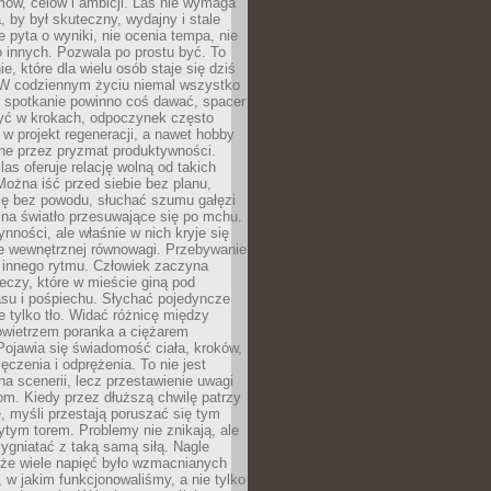
ów, celów i ambicji. Las nie wymaga
, by był skuteczny, wydajny i stale
e pyta o wyniki, nie ocenia tempa, nie
 innych. Pozwala po prostu być. To
e, które dla wielu osób staje się dziś
 W codziennym życiu niemal wszystko
: spotkanie powinno coś dawać, spacer
czyć w krokach, odpoczynek często
 w projekt regeneracji, a nawet hobby
ne przez pryzmat produktywności.
s oferuje relację wolną od takich
ożna iść przed siebie bez planu,
ię bez powodu, słuchać szumu gałęzi
 na światło przesuwające się po mchu.
ynności, ale właśnie w nich kryje się
e wewnętrznej równowagi. Przebywanie
 innego rytmu. Człowiek zaczyna
czy, które w mieście giną pod
asu i pośpiechu. Słychać pojedyncze
ie tylko tło. Widać różnicę między
owietrzem poranka a ciężarem
Pojawia się świadomość ciała, kroków,
czenia i odprężenia. To nie jest
a scenerii, lecz przestawienie uwagi
om. Kiedy przez dłuższą chwilę patrzy
ę, myśli przestają poruszać się tym
tym torem. Problemy nie znikają, ale
zygniatać z taką samą siłą. Nagle
 że wiele napięć było wzmacnianych
 w jakim funkcjonowaliśmy, a nie tylko