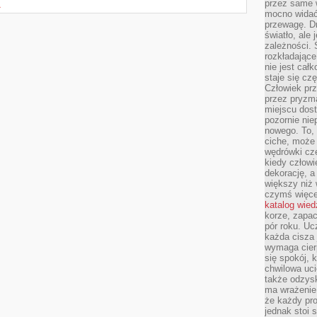
przez same 
A
mocno widać,
przewagę. Dr
światło, ale
zależności. Ś
rozkładające
nie jest cał
staje się czę
Człowiek prz
przez pryzm
miejscu dost
pozornie ni
nowego. To, 
ciche, może 
wędrówki cz
kiedy człowi
dekorację, 
większy niż 
czymś więce
katalog wied
korze, zapac
pór roku. Uc
każda cisza 
wymaga cierp
się spokój, 
chwilowa uc
także odzys
ma wrażenie,
że każdy pro
jednak stoi 