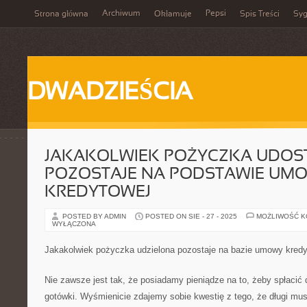
Archiwum
Pepsi
Strona główna
Okłamuje
Spis Treści
Syg
DWADZIEŚCIA
JAKAKOLWIEK POŻYCZKA UDOS
POZOSTAJE NA PODSTAWIE UM
KREDYTOWEJ
POSTED BY ADMIN
POSTED ON SIE - 27 - 2025
MOŻLIWOŚĆ 
WYŁĄCZONA
Jakakolwiek pożyczka udzielona pozostaje na bazie umowy kredy
Nie zawsze jest tak, że posiadamy pieniądze na to, żeby spłacić 
gotówki. Wyśmienicie zdajemy sobie kwestię z tego, że długi m