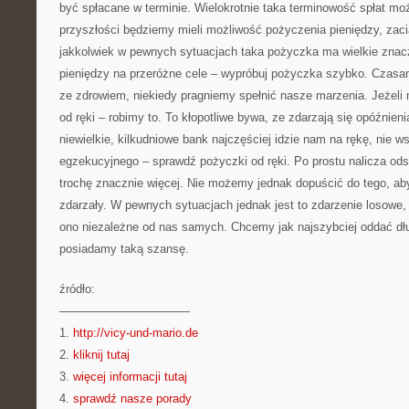
być spłacane w terminie. Wielokrotnie taka terminowość spłat m
przyszłości będziemy mieli możliwość pożyczenia pieniędzy, zaci
jakkolwiek w pewnych sytuacjach taka pożyczka ma wielkie znac
pieniędzy na przeróżne cele – wypróbuj pożyczka szybko. Czasa
ze zdrowiem, niekiedy pragniemy spełnić nasze marzenia. Jeżel
od ręki – robimy to. To kłopotliwe bywa, ze zdarzają się opóźnieni
niewielkie, kilkudniowe bank najczęściej idzie nam na rękę, nie
egzekucyjnego – sprawdź pożyczki od ręki. Po prostu nalicza ods
trochę znacznie więcej. Nie możemy jednak dopuścić do tego, aby
zdarzały. W pewnych sytuacjach jednak jest to zdarzenie losowe,
ono niezależne od nas samych. Chcemy jak najszybciej oddać dłu
posiadamy taką szansę.
źródło:
———————————
1.
http://vicy-und-mario.de
2.
kliknij tutaj
3.
więcej informacji tutaj
4.
sprawdź nasze porady