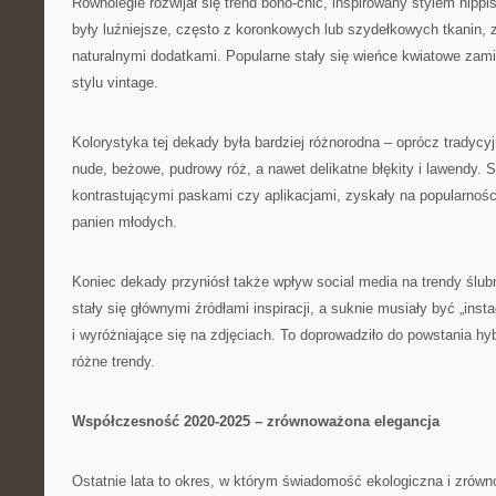
Równolegle rozwijał się trend boho-chic, inspirowany stylem hippi
były luźniejsze, często z koronkowych lub szydełkowych tkanin, z
naturalnymi dodatkami. Popularne stały się wieńce kwiatowe zami
stylu vintage.
Kolorystyka tej dekady była bardziej różnorodna – oprócz tradycyjn
nude, beżowe, pudrowy róż, a nawet delikatne błękity i lawendy. 
kontrastującymi paskami czy aplikacjami, zyskały na popularnoś
panien młodych.
Koniec dekady przyniósł także wpływ social media na trendy ślubn
stały się głównymi źródłami inspiracji, a suknie musiały być „ins
i wyróżniające się na zdjęciach. To doprowadziło do powstania h
różne trendy.
Współczesność 2020-2025 – zrównoważona elegancja
Ostatnie lata to okres, w którym świadomość ekologiczna i zrówn