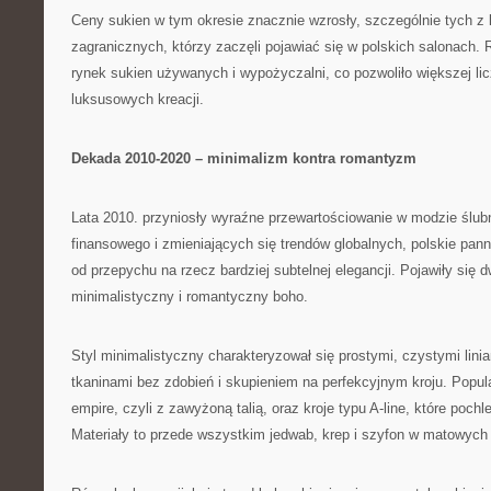
Ceny sukien w tym okresie znacznie wzrosły, szczególnie tych z k
zagranicznych, którzy zaczęli pojawiać się w polskich salonach.
rynek sukien używanych i wypożyczalni, co pozwoliło większej lic
luksusowych kreacji.
Dekada 2010-2020 – minimalizm kontra romantyzm
Lata 2010. przyniosły wyraźne przewartościowanie w modzie ślu
finansowego i zmieniających się trendów globalnych, polskie pan
od przepychu na rzecz bardziej subtelnej elegancji. Pojawiły się 
minimalistyczny i romantyczny boho.
Styl minimalistyczny charakteryzował się prostymi, czystymi linia
tkaninami bez zdobień i skupieniem na perfekcyjnym kroju. Popula
empire, czyli z zawyżoną talią, oraz kroje typu A-line, które poch
Materiały to przede wszystkim jedwab, krep i szyfon w matowyc