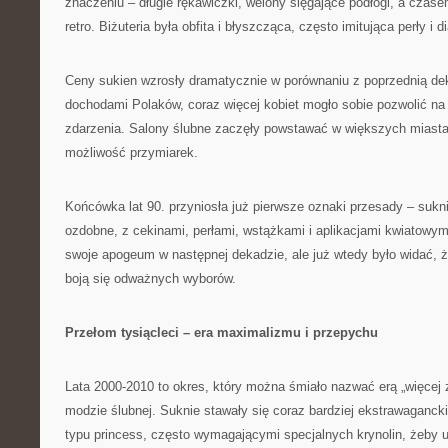
znaczeniu – długie rękawiczki, welony sięgające podłogi, a czas
retro. Biżuteria była obfita i błyszcząca, często imitująca perły i 
Ceny sukien wzrosły dramatycznie w porównaniu z poprzednią de
dochodami Polaków, coraz więcej kobiet mogło sobie pozwolić na
zdarzenia. Salony ślubne zaczęły powstawać w większych miastac
możliwość przymiarek.
Końcówka lat 90. przyniosła już pierwsze oznaki przesady – sukni
ozdobne, z cekinami, perłami, wstążkami i aplikacjami kwiatowym
swoje apogeum w następnej dekadzie, ale już wtedy było widać, ż
boją się odważnych wyborów.
Przełom tysiącleci – era maximalizmu i przepychu
Lata 2000-2010 to okres, który można śmiało nazwać erą „więcej z
modzie ślubnej. Suknie stawały się coraz bardziej ekstrawaganc
typu princess, często wymagającymi specjalnych krynolin, żeby 