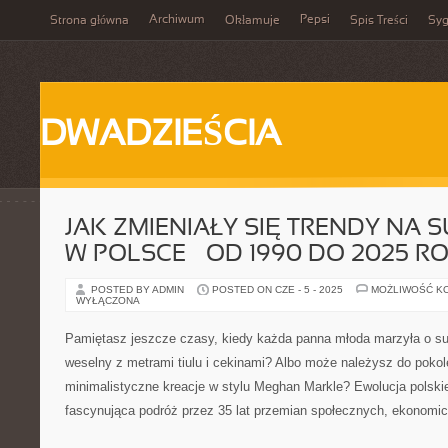
Archiwum
Pepsi
Strona główna
Okłamuje
Spis Treści
Syg
DWADZIEŚCIA
JAK ZMIENIAŁY SIĘ TRENDY NA 
W POLSCE – OD 1990 DO 2025 R
POSTED BY ADMIN
POSTED ON CZE - 5 - 2025
MOŻLIWOŚĆ K
WYŁĄCZONA
Pamiętasz jeszcze czasy, kiedy każda panna młoda marzyła o suk
weselny z metrami tiulu i cekinami? Albo może należysz do pokole
minimalistyczne kreacje w stylu Meghan Markle? Ewolucja polskie
fascynująca podróż przez 35 lat przemian społecznych, ekonomic