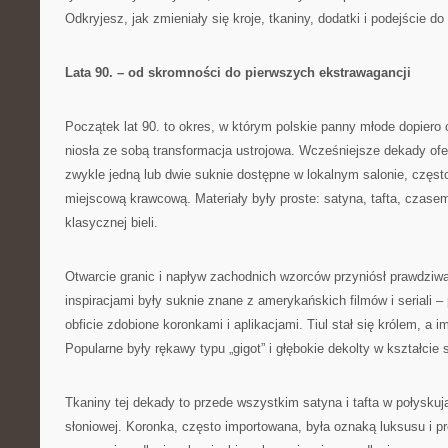
Odkryjesz, jak zmieniały się kroje, tkaniny, dodatki i podejście do 
Lata 90. – od skromności do pierwszych ekstrawagancji
Początek lat 90. to okres, w którym polskie panny młode dopiero 
niosła ze sobą transformacja ustrojowa. Wcześniejsze dekady ofe
zwykle jedną lub dwie suknie dostępne w lokalnym salonie, częs
miejscową krawcową. Materiały były proste: satyna, tafta, czas
klasycznej bieli.
Otwarcie granic i napływ zachodnich wzorców przyniósł prawdziw
inspiracjami były suknie znane z amerykańskich filmów i seriali 
obficie zdobione koronkami i aplikacjami. Tiul stał się królem, a i
Popularne były rękawy typu „gigot” i głębokie dekolty w kształcie 
Tkaniny tej dekady to przede wszystkim satyna i tafta w połyskują
słoniowej. Koronka, często importowana, była oznaką luksusu i pr