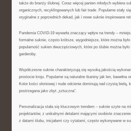
także do branży ślubnej. Coraz więcej panien młodych wybiera su
organicznych, recyklingowanych lub fair trade. Popularne stały si
oryginalne z poprzednich dekad, jak i nowe suknie inspirowane ret
Pandemia COVID-19 wywarła znaczący wpływ na trendy – mniejs
formalne suknie, często krótsze, wygodniejsze, które można było
popularność sukien dwuczęściowych, które po ślubie można było
garderoby.
Współczesne suknie charakteryzują się wysoką jakością wykonan
prostocie kroju. Popularne są naturalne tkaniny jak len, bawełna 
Kolor kości słoniowej i nude odcienie dominują nad czystą bielą, 
postrzegana jako zbyt „sztuczna”.
Personalizacja stała się kluczowym trendem – suknie szyte na mi
projektantów, z unikalnymi detalami mającymi osobiste znaczenie 
z datami ślubu, inicjałami czy cytatami, często wykonywane w su