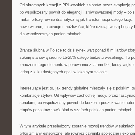
Od skromnych kreacji z PRL-owskich salonów, przez eksplozję prz
po współczesny powrót do elegancji i zrównoważonej mody – pol
metamorfozę równie dramatyczną jak transformacja całego kraju.
nowe wzorce, inspiracje i możliwości, które dzisiaj tworzą bogaty
dla współczesnych panien młodych.
Branża ślubna w Polsce to dziś rynek wart ponad 8 miliardów złot
suknię stanowią średnio 15-25% całego budżetu weselnego. To po
znaczenie tego elementu w porównaniu z latami 90., kiedy większ
jedną z kilku dostępnych opcji w lokalnym salonie.
Interesujące jest to, jak trendy globalne mieszały się z polskimi t
kombinacje stylów. Od wpływów zachodniej mody, przez fascynac
serialami, po współczesny powrót do korzeni i poszukiwanie aute
etapów pozostawił swój ślad w szafach polskich panien młodych.
W tym artykule prześledzony zostanie rozwój trendów w sukniach 
tylko zmiany estetyczne, ale również czynniki społeczne i ekonom