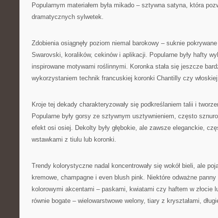
Popularnym materiałem była mikado – sztywna satyna, która pozw
dramatycznych sylwetek.
Zdobienia osiągnęły poziom niemal barokowy – suknie pokrywane 
Swarovski, koralików, cekinów i aplikacji. Popularne były hafty 
inspirowane motywami roślinnymi. Koronka stała się jeszcze bard
wykorzystaniem technik francuskiej koronki Chantilly czy włoskiej
Kroje tej dekady charakteryzowały się podkreślaniem talii i tworz
Popularne były gorsy ze sztywnym usztywnieniem, często sznurow
efekt osi osiej. Dekolty były głębokie, ale zawsze eleganckie, cz
wstawkami z tiulu lub koronki.
Trendy kolorystyczne nadal koncentrowały się wokół bieli, ale poj
kremowe, champagne i even blush pink. Niektóre odważne panny 
kolorowymi akcentami – paskami, kwiatami czy haftem w złocie lu
równie bogate – wielowarstwowe welony, tiary z kryształami, długi