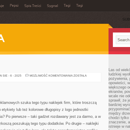
Pepsi
Tagi
Tagi
uje
Spis Treści
Sygnał
SUB
A
Las od wiek
ludzkiej wyo
GRZEJNIKI
SIE - 6 - 2025
MOŻLIWOŚĆ KOMENTOWANIA
ZOSTAŁA
pożywienia, 
opowieści, w
większego od
ekranów, po
wcale nie od
sprawił, że 
klamowych szuka tego typu naklejek firm, które troszczą
bardziej wyr
przypominać
tykiety lub też kolorowe długopisy z logo jednostki
między drzew
a? Po pierwsze – taki gadżet rozdawany jest za darmo, a w
chodzi tylko
znaczenie, a
koszą poszukują tego typu dodatków. Po drugie – naklejki
istnieje w n