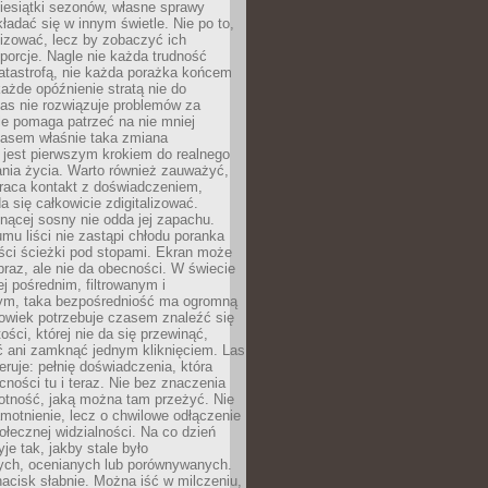
iesiątki sezonów, własne sprawy
ładać się w innym świetle. Nie po to,
lizować, lecz by zobaczyć ich
porcje. Nagle nie każda trudność
atastrofą, nie każda porażka końcem
 każde opóźnienie stratą nie do
Las nie rozwiązuje problemów za
le pomaga patrzeć na nie mniej
asem właśnie taka zmiana
 jest pierwszym krokiem do realnego
nia życia. Warto również zauważyć,
wraca kontakt z doświadczeniem,
a się całkowicie zdigitalizować.
nącej sosny nie odda jej zapachu.
mu liści nie zastąpi chłodu poranka
ści ścieżki pod stopami. Ekran może
raz, ale nie da obecności. W świecie
ej pośrednim, filtrowanym i
ym, taka bezpośredniość ma ogromną
owiek potrzebuje czasem znaleźć się
ości, której nie da się przewinąć,
ć ani zamknąć jednym kliknięciem. Las
feruje: pełnię doświadczenia, która
ości tu i teraz. Nie bez znaczenia
otność, jaką można tam przeżyć. Nie
motnienie, lecz o chwilowe odłączenie
połecznej widzialności. Na co dzień
je tak, jakby stale było
ch, ocenianych lub porównywanych.
nacisk słabnie. Można iść w milczeniu,