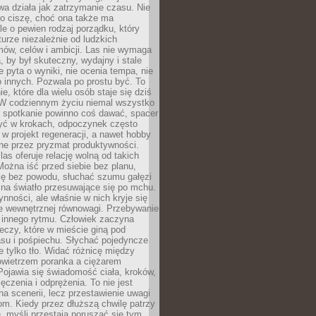
a działa jak zatrzymanie czasu. Nie
 o ciszę, choć ona także ma
le o pewien rodzaj porządku, który
aturze niezależnie od ludzkich
ów, celów i ambicji. Las nie wymaga
, by był skuteczny, wydajny i stale
e pyta o wyniki, nie ocenia tempa, nie
 innych. Pozwala po prostu być. To
e, które dla wielu osób staje się dziś
 W codziennym życiu niemal wszystko
: spotkanie powinno coś dawać, spacer
czyć w krokach, odpoczynek często
 w projekt regeneracji, a nawet hobby
ne przez pryzmat produktywności.
s oferuje relację wolną od takich
ożna iść przed siebie bez planu,
ię bez powodu, słuchać szumu gałęzi
 na światło przesuwające się po mchu.
ynności, ale właśnie w nich kryje się
e wewnętrznej równowagi. Przebywanie
 innego rytmu. Człowiek zaczyna
czy, które w mieście giną pod
asu i pośpiechu. Słychać pojedyncze
ie tylko tło. Widać różnicę między
owietrzem poranka a ciężarem
Pojawia się świadomość ciała, kroków,
czenia i odprężenia. To nie jest
a scenerii, lecz przestawienie uwagi
om. Kiedy przez dłuższą chwilę patrzy
ę, myśli przestają poruszać się tym