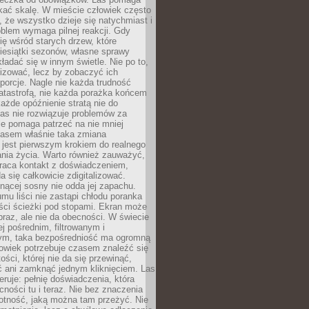
kać skalę. W mieście człowiek często
 że wszystko dzieje się natychmiast i
blem wymaga pilnej reakcji. Gdy
się wśród starych drzew, które
iesiątki sezonów, własne sprawy
ładać się w innym świetle. Nie po to,
lizować, lecz by zobaczyć ich
porcje. Nagle nie każda trudność
atastrofą, nie każda porażka końcem
 każde opóźnienie stratą nie do
Las nie rozwiązuje problemów za
le pomaga patrzeć na nie mniej
asem właśnie taka zmiana
 jest pierwszym krokiem do realnego
nia życia. Warto również zauważyć,
wraca kontakt z doświadczeniem,
a się całkowicie zdigitalizować.
nącej sosny nie odda jej zapachu.
mu liści nie zastąpi chłodu poranka
ści ścieżki pod stopami. Ekran może
raz, ale nie da obecności. W świecie
ej pośrednim, filtrowanym i
ym, taka bezpośredniość ma ogromną
owiek potrzebuje czasem znaleźć się
ości, której nie da się przewinąć,
ć ani zamknąć jednym kliknięciem. Las
feruje: pełnię doświadczenia, która
ości tu i teraz. Nie bez znaczenia
otność, jaką można tam przeżyć. Nie