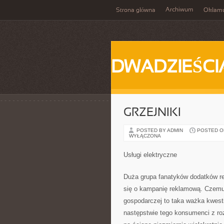
Archiwum
Strona główna
Okłam
DWADZIEŚCI
GRZEJNIKI
POSTED BY ADMIN
POSTED ON 
WYŁĄCZONA
Usługi elektryczne
Duża grupa fanatyków dodatków re
się o kampanię reklamową. Czemu e
gospodarczej to taka ważka kwesti
następstwie tego konsumenci z roz