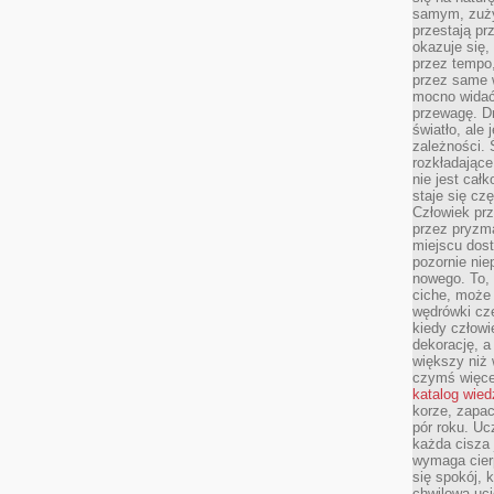
samym, zuży
przestają pr
okazuje się,
przez tempo,
przez same 
mocno widać,
przewagę. Dr
światło, ale
zależności. Ś
rozkładające
nie jest cał
staje się czę
Człowiek prz
przez pryzm
miejscu dost
pozornie ni
nowego. To, 
ciche, może 
wędrówki cz
kiedy człowi
dekorację, 
większy niż 
czymś więce
katalog wied
korze, zapac
pór roku. Uc
każda cisza 
wymaga cierp
się spokój, 
chwilowa uc