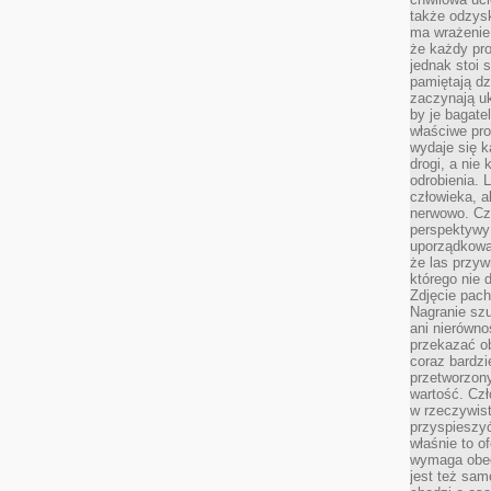
także odzys
ma wrażenie,
że każdy pro
jednak stoi 
pamiętają dz
zaczynają uk
by je bagate
właściwe pro
wydaje się k
drogi, a nie
odrobienia. 
człowieka, a
nerwowo. Cz
perspektywy
uporządkowa
że las przy
którego nie d
Zdjęcie pach
Nagranie szu
ani nierówno
przekazać ob
coraz bardzi
przetworzon
wartość. Czł
w rzeczywist
przyspieszy
właśnie to o
wymaga obecn
jest też sam