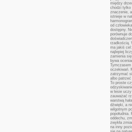
między drzew
chodzi tylko
znaczenie, a
istnieje w n
harmonogram
od człowieka
dostępny. Ni
porównuje do
doświadczeni
rzadkością.
ma jakiś cel
najlepiej li
zamienia się
bywa ocenia
Tymczasem la
oczekiwań. M
zatrzymać s
albo patrzeć
To proste cz
odzyskiwani
w lesie uczy
zauważać rze
warstwą hał
dźwięki, a n
wilgotnym p
popołudnia. 
oddechu, zmę
zwykła zmian
na inny pozi
się na natur