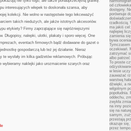
 pokazują nie tylko logo, ale także ponadprzeciętną grafikę.
harmonogram
od człowieka
ypu interesujących wlepek to doskonała szansa, aby
dostępny. Ni
porównuje do
jej kolekcji. Nie wolno w następstwie tego lekceważyć
doświadczeni
arciem takich niedużych, ale jakże istotnych akcesoriów.
rzadkością.
ma jakiś cel
pu etykiety? Firmy zaprzątające się najróżniejszymi
najlepiej li
 Długopisy, nalepki, ulotki, plakaty i sporo więcej. One
zamienia się
bywa ocenia
imprezach, eventach firmowych bądź dodawane do gazet o
Tymczasem la
oczekiwań. M
ednostkę gospodarczą lub też jej działanie. Nieraz
zatrzymać s
eby te wysłały im kilka gadżetów reklamowych. Próbując
albo patrzeć
To proste cz
e wybieramy naklejki jako urozmaicenie szarych oraz
odzyskiwani
w lesie uczy
zauważać rze
warstwą hał
dźwięki, a n
wilgotnym p
popołudnia. 
oddechu, zmę
zwykła zmian
na inny pozi
się na natur
samym, zuży
przestają pr
okazuje się,
de
przez tempo,