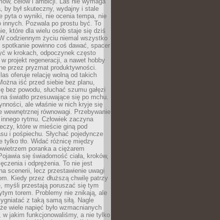
ów, celów i ambicji. Las nie wymaga
, by był skuteczny, wydajny i stale
e pyta o wyniki, nie ocenia tempa, nie
 innych. Pozwala po prostu być. To
e, które dla wielu osób staje się dziś
 W codziennym życiu niemal wszystko
: spotkanie powinno coś dawać, spacer
czyć w krokach, odpoczynek często
 w projekt regeneracji, a nawet hobby
ne przez pryzmat produktywności.
s oferuje relację wolną od takich
ożna iść przed siebie bez planu,
ię bez powodu, słuchać szumu gałęzi
 na światło przesuwające się po mchu.
ynności, ale właśnie w nich kryje się
e wewnętrznej równowagi. Przebywanie
 innego rytmu. Człowiek zaczyna
czy, które w mieście giną pod
asu i pośpiechu. Słychać pojedyncze
ie tylko tło. Widać różnicę między
owietrzem poranka a ciężarem
Pojawia się świadomość ciała, kroków,
czenia i odprężenia. To nie jest
a scenerii, lecz przestawienie uwagi
om. Kiedy przez dłuższą chwilę patrzy
ę, myśli przestają poruszać się tym
tym torem. Problemy nie znikają, ale
zygniatać z taką samą siłą. Nagle
 że wiele napięć było wzmacnianych
 w jakim funkcjonowaliśmy, a nie tylko