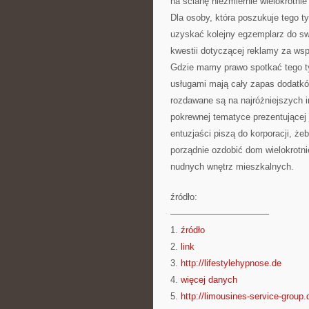
na ścianę niezmiernie wielokrotnie
Dla osoby, która poszukuje tego t
uzyskać kolejny egzemplarz do swo
kwestii dotyczącej reklamy za wsp
Gdzie mamy prawo spotkać tego ty
usługami mają cały zapas dodatków.
rozdawane są na najróżniejszych 
pokrewnej tematyce prezentującej j
entuzjaści piszą do korporacji, ż
porządnie ozdobić dom wielokrotni
nudnych wnętrz mieszkalnych.
źródło:
———————————
1.
źródło
2.
link
3.
http://lifestylehypnose.de
4.
więcej danych
5.
http://limousines-service-group.