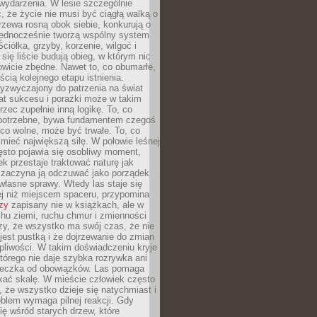
wydarzenia. W lesie szczególnie
 że życie nie musi być ciągłą walką o
zewa rosną obok siebie, konkurują o
 jednocześnie tworzą wspólny system
ciółka, grzyby, korzenie, wilgoć i
 się liście budują obieg, w którym nic
kowicie zbędne. Nawet to, co obumarłe,
ścią kolejnego etapu istnienia.
yzwyczajony do patrzenia na świat
at sukcesu i porażki może w takim
rzec zupełnie inną logikę. To, co
epotrzebne, bywa fundamentem czegoś
co wolne, może być trwałe. To, co
mieć największą siłę. W połowie leśnej
ęsto pojawia się osobliwy moment,
ek przestaje traktować naturę jak
a zaczyna ją odczuwać jako porządek
własne sprawy. Wtedy las staje się
j niż miejscem spaceru, przypomina
zy
zapisany nie w książkach, ale w
hu ziemi, ruchu chmur i zmienności
zy, że wszystko ma swój czas, że nie
jest pustką i że dojrzewanie do zmian
liwości. W takim doświadczeniu kryje
którego nie daje szybka rozrywka ani
ieczka od obowiązków. Las pomaga
kać skalę. W mieście człowiek często
 że wszystko dzieje się natychmiast i
blem wymaga pilnej reakcji. Gdy
się wśród starych drzew, które