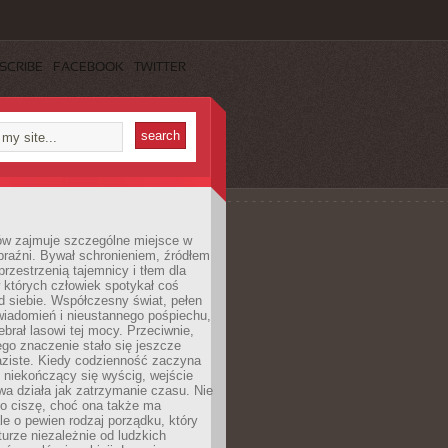
SCRIBE
FACEBOOK
TWITTER
ów zajmuje szczególne miejsce w
braźni. Bywał schronieniem, źródłem
przestrzenią tajemnicy i tłem dla
 których człowiek spotykał coś
 siebie. Współczesny świat, pełen
wiadomień i nieustannego pośpiechu,
ebrał lasowi tej mocy. Przeciwnie,
jego znaczenie stało się jeszcze
aziste. Kiedy codzienność zaczyna
 niekończący się wyścig, wejście
a działa jak zatrzymanie czasu. Nie
 o ciszę, choć ona także ma
le o pewien rodzaj porządku, który
aturze niezależnie od ludzkich