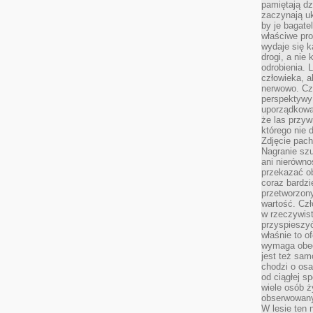
pamiętają dz
zaczynają uk
by je bagate
właściwe pro
wydaje się k
drogi, a nie
odrobienia. 
człowieka, a
nerwowo. Cz
perspektywy
uporządkowa
że las przy
którego nie d
Zdjęcie pach
Nagranie szu
ani nierówno
przekazać ob
coraz bardzi
przetworzon
wartość. Czł
w rzeczywist
przyspieszy
właśnie to o
wymaga obecn
jest też sam
chodzi o osa
od ciągłej s
wiele osób ży
obserwowany
W lesie ten 