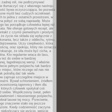
 żadnej roli, nie podtrzymywać
ie tłumaczyć się z własnego nastroju.
ość bywa oczyszczająca, bo pozwala
asne myśli bez cudzych oczekiwań.
ch to jedna z ostatnich przestrzeni, w
na pobyć ze sobą naprawdę. Może
ego las porządkuje człowieka lepiej niż
ata. Nie oferuje gotowych recept, ale
ontakt z czymś pierwotnym i prostym.
że życie nie składa się wyłącznie z
onania, lecz także z oddechu, rytmu,
 dojrzewania. Uczy cierpliwości, która
rnością, oraz spokoju, który nie oznacza
Pokazuje, że siła może być cicha, a
na. Kto regularnie wraca do lasu,
 też do siebie w bardziej
ej, łagodniejszej wersji. I właśnie
iecie pełnym pośpiechu tak bardzo
 miejsc, które niczego od nas nie
k potrafią dać tak wiele.
ów zajmuje szczególne miejsce w
braźni. Bywał schronieniem, źródłem
przestrzenią tajemnicy i tłem dla
 których człowiek spotykał coś
 siebie. Współczesny świat, pełen
wiadomień i nieustannego pośpiechu,
ebrał lasowi tej mocy. Przeciwnie,
jego znaczenie stało się jeszcze
aziste. Kiedy codzienność zaczyna
 niekończący się wyścig, wejście