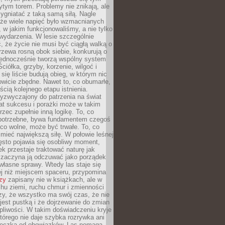
tym torem. Problemy nie znikają, ale
zygniatać z taką samą siłą. Nagle
 że wiele napięć było wzmacnianych
 w jakim funkcjonowaliśmy, a nie tylko
wydarzenia. W lesie szczególnie
 że życie nie musi być ciągłą walką o
zewa rosną obok siebie, konkurują o
 jednocześnie tworzą wspólny system
ciółka, grzyby, korzenie, wilgoć i
 się liście budują obieg, w którym nic
kowicie zbędne. Nawet to, co obumarłe,
ścią kolejnego etapu istnienia.
yzwyczajony do patrzenia na świat
at sukcesu i porażki może w takim
rzec zupełnie inną logikę. To, co
epotrzebne, bywa fundamentem czegoś
co wolne, może być trwałe. To, co
mieć największą siłę. W połowie leśnej
ęsto pojawia się osobliwy moment,
ek przestaje traktować naturę jak
a zaczyna ją odczuwać jako porządek
własne sprawy. Wtedy las staje się
j niż miejscem spaceru, przypomina
zy
zapisany nie w książkach, ale w
hu ziemi, ruchu chmur i zmienności
zy, że wszystko ma swój czas, że nie
jest pustką i że dojrzewanie do zmian
liwości. W takim doświadczeniu kryje
którego nie daje szybka rozrywka ani
ieczka od obowiązków. Las pomaga