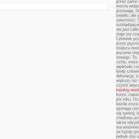
przez same 
mocno widać,
przewagę. Dr
światło, ale
zależności. Ś
rozkładające
nie jest cał
staje się czę
Człowiek prz
przez pryzm
miejscu dost
pozornie ni
nowego. To, 
ciche, może 
wędrówki cz
kiedy człowi
dekorację, 
większy niż 
czymś więce
katalog wied
korze, zapac
pór roku. Uc
każda cisza 
wymaga cierp
się spokój, 
chwilowa uc
także odzys
ma wrażenie,
że każdy pro
jednak stoi 