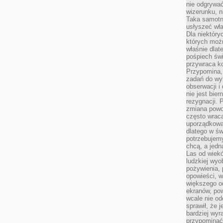
nie odgrywać
wizerunku, n
Taka samotn
usłyszeć wł
Dla niektóry
których moż
właśnie dlat
pośpiech świ
przywraca k
Przypomina, 
zadań do wyk
obserwacji i
nie jest bie
rezygnacji. 
zmiana powol
często wraca
uporządkowan
dlatego w św
potrzebujemy
chcą, a jedna
Las od wiek
ludzkiej wyo
pożywienia, 
opowieści, w
większego od
ekranów, po
wcale nie od
sprawił, że 
bardziej wyr
przypominać