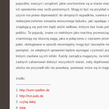
pojazdów, maszyn i urządzeń, jakie uruchomione są w stanie sta
ich operatorów oraz osób postronnych. Mogą to być na przykład s
użycie ma prawo doprowadzić do okropnych wypadków, suwnice 
niebezpieczeństwo zerwania wnoszonego ładunku, jaki spadając
znajdującą się pod nim bądź wózki widłowe, którymi bez trudu po
pobliżu. Te pojazdy, znane co niektórym jako machiny przenoszą
znamionują się słuszną wagą, jaka w połączeniu z ciężarem prz
palet, obsługiwane w sposób nieumiejętny mogą być niezwykle n
pamiętać, że odrębnych uprawnień będzie wymagać czynność prz
którym zasilane są ich silniki. Każdy zarządca magazynu, na któ
żadnych zahamowań dołożyć wszystkich starań, żeby dopilnować,
wózka nie przysiadł nikt nie powołany, ponieważ może się to tragi
źródło:
———————————
1.
http://turm-spellen.de
2.
http://tvn-judo.de
3.
czytaj dalej
4.
tutaj