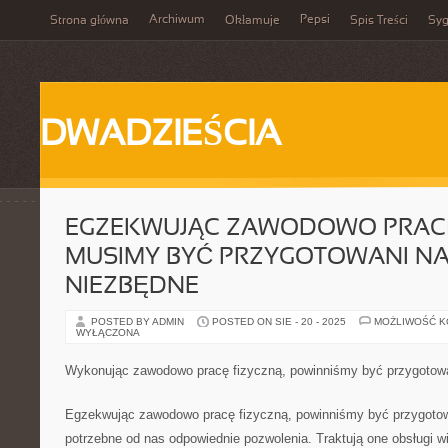
Archiwum
Pepsi
Strona główna
Okłamuje
Spis Treści
Syg
DWADZIEŚCIA
EGZEKWUJĄC ZAWODOWO PRACĘ
MUSIMY BYĆ PRZYGOTOWANI NA 
NIEZBĘDNE
POSTED BY ADMIN
POSTED ON SIE - 20 - 2025
MOŻLIWOŚĆ 
WYŁĄCZONA
Wykonując zawodowo pracę fizyczną, powinniśmy być przygotowa
Egzekwując zawodowo pracę fizyczną, powinniśmy być przygotow
potrzebne od nas odpowiednie pozwolenia. Traktują one obsługi w