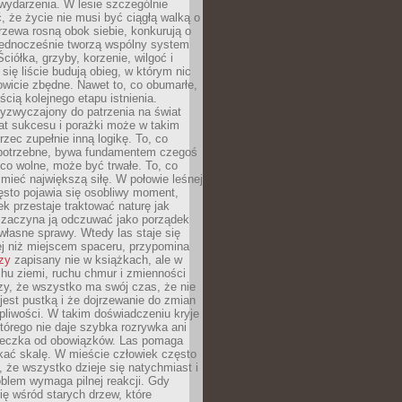
wydarzenia. W lesie szczególnie
 że życie nie musi być ciągłą walką o
zewa rosną obok siebie, konkurują o
 jednocześnie tworzą wspólny system
ciółka, grzyby, korzenie, wilgoć i
 się liście budują obieg, w którym nic
kowicie zbędne. Nawet to, co obumarłe,
ścią kolejnego etapu istnienia.
yzwyczajony do patrzenia na świat
at sukcesu i porażki może w takim
rzec zupełnie inną logikę. To, co
epotrzebne, bywa fundamentem czegoś
co wolne, może być trwałe. To, co
mieć największą siłę. W połowie leśnej
ęsto pojawia się osobliwy moment,
ek przestaje traktować naturę jak
a zaczyna ją odczuwać jako porządek
własne sprawy. Wtedy las staje się
j niż miejscem spaceru, przypomina
zy
zapisany nie w książkach, ale w
hu ziemi, ruchu chmur i zmienności
zy, że wszystko ma swój czas, że nie
jest pustką i że dojrzewanie do zmian
liwości. W takim doświadczeniu kryje
którego nie daje szybka rozrywka ani
ieczka od obowiązków. Las pomaga
kać skalę. W mieście człowiek często
 że wszystko dzieje się natychmiast i
blem wymaga pilnej reakcji. Gdy
się wśród starych drzew, które