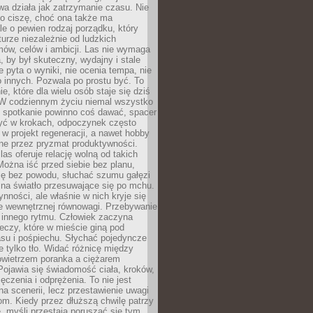
a działa jak zatrzymanie czasu. Nie
 o ciszę, choć ona także ma
le o pewien rodzaj porządku, który
aturze niezależnie od ludzkich
ów, celów i ambicji. Las nie wymaga
, by był skuteczny, wydajny i stale
e pyta o wyniki, nie ocenia tempa, nie
 innych. Pozwala po prostu być. To
e, które dla wielu osób staje się dziś
 W codziennym życiu niemal wszystko
: spotkanie powinno coś dawać, spacer
czyć w krokach, odpoczynek często
 w projekt regeneracji, a nawet hobby
ne przez pryzmat produktywności.
s oferuje relację wolną od takich
ożna iść przed siebie bez planu,
ię bez powodu, słuchać szumu gałęzi
 na światło przesuwające się po mchu.
ynności, ale właśnie w nich kryje się
e wewnętrznej równowagi. Przebywanie
 innego rytmu. Człowiek zaczyna
czy, które w mieście giną pod
asu i pośpiechu. Słychać pojedyncze
ie tylko tło. Widać różnicę między
owietrzem poranka a ciężarem
Pojawia się świadomość ciała, kroków,
czenia i odprężenia. To nie jest
a scenerii, lecz przestawienie uwagi
om. Kiedy przez dłuższą chwilę patrzy
ę, myśli przestają poruszać się tym