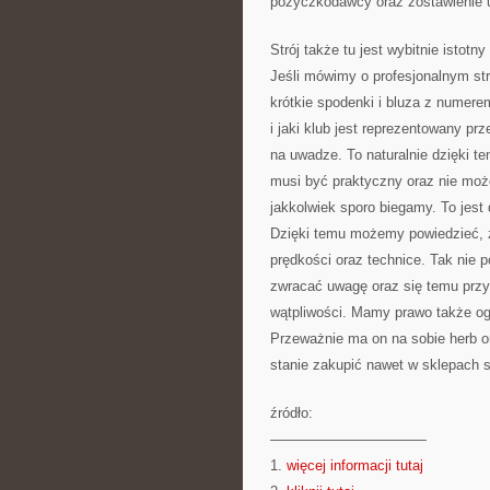
pożyczkodawcy oraz zostawienie 
Strój także tu jest wybitnie isto
Jeśli mówimy o profesjonalnym stroj
krótkie spodenki i bluza z numerem
i jaki klub jest reprezentowany pr
na uwadze. To naturalnie dzięki te
musi być praktyczny oraz nie moż
jakkolwiek sporo biegamy. To jest 
Dzięki temu możemy powiedzieć, 
prędkości oraz technice. Tak nie
zwracać uwagę oraz się temu przy
wątpliwości. Mamy prawo także ogło
Przeważnie ma on na sobie herb or
stanie zakupić nawet w sklepach 
źródło:
———————————
1.
więcej informacji tutaj