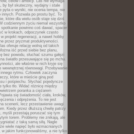
ów, celów i ambicji. Las nie wymaga
, by był skuteczny, wydajny i stale
e pyta o wyniki, nie ocenia tempa, nie
 innych. Pozwala po prostu być. To
e, które dla wielu osób staje się dziś
 W codziennym życiu niemal wszystko
: spotkanie powinno coś dawać, spacer
czyć w krokach, odpoczynek często
 w projekt regeneracji, a nawet hobby
ne przez pryzmat produktywności.
s oferuje relację wolną od takich
ożna iść przed siebie bez planu,
ię bez powodu, słuchać szumu gałęzi
 na światło przesuwające się po mchu.
ynności, ale właśnie w nich kryje się
e wewnętrznej równowagi. Przebywanie
 innego rytmu. Człowiek zaczyna
czy, które w mieście giną pod
asu i pośpiechu. Słychać pojedyncze
ie tylko tło. Widać różnicę między
owietrzem poranka a ciężarem
Pojawia się świadomość ciała, kroków,
czenia i odprężenia. To nie jest
a scenerii, lecz przestawienie uwagi
om. Kiedy przez dłuższą chwilę patrzy
ę, myśli przestają poruszać się tym
tym torem. Problemy nie znikają, ale
zygniatać z taką samą siłą. Nagle
 że wiele napięć było wzmacnianych
 w jakim funkcjonowaliśmy, a nie tylko