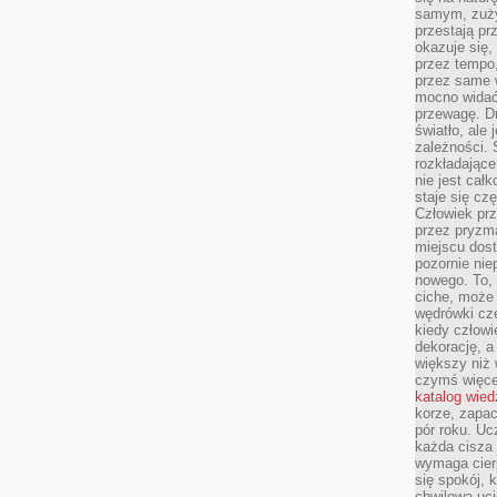
samym, zuży
przestają pr
okazuje się,
przez tempo,
przez same 
mocno widać,
przewagę. Dr
światło, ale
zależności. Ś
rozkładające
nie jest cał
staje się czę
Człowiek prz
przez pryzm
miejscu dost
pozornie ni
nowego. To, 
ciche, może 
wędrówki cz
kiedy człowi
dekorację, 
większy niż 
czymś więce
katalog wied
korze, zapac
pór roku. Uc
każda cisza 
wymaga cierp
się spokój, 
chwilowa uc