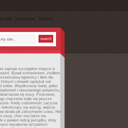
SCRIBE
FACEBOOK
TWITTER
ów zajmuje szczególne miejsce w
braźni. Bywał schronieniem, źródłem
przestrzenią tajemnicy i tłem dla
 których człowiek spotykał coś
 siebie. Współczesny świat, pełen
wiadomień i nieustannego pośpiechu,
ebrał lasowi tej mocy. Przeciwnie,
jego znaczenie stało się jeszcze
aziste. Kiedy codzienność zaczyna
 niekończący się wyścig, wejście
a działa jak zatrzymanie czasu. Nie
 o ciszę, choć ona także ma
le o pewien rodzaj porządku, który
aturze niezależnie od ludzkich