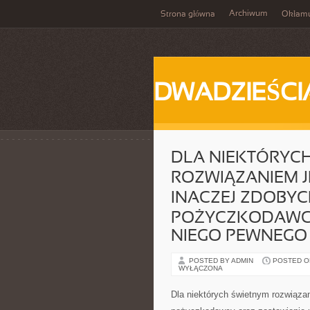
Archiwum
Strona główna
Okłam
DWADZIEŚCI
DLA NIEKTÓRYC
ROZWIĄZANIEM J
INACZEJ ZDOBYC
POŻYCZKODAWCY
NIEGO PEWNEGO
POSTED BY ADMIN
POSTED ON 
WYŁĄCZONA
Dla niektórych świetnym rozwiązan