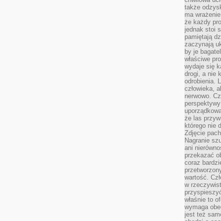
także odzys
ma wrażenie,
że każdy pro
jednak stoi 
pamiętają dz
zaczynają uk
by je bagate
właściwe pro
wydaje się k
drogi, a nie
odrobienia. 
człowieka, a
nerwowo. Cz
perspektywy
uporządkowa
że las przy
którego nie d
Zdjęcie pach
Nagranie szu
ani nierówno
przekazać ob
coraz bardzi
przetworzon
wartość. Czł
w rzeczywist
przyspieszy
właśnie to o
wymaga obecn
jest też sam