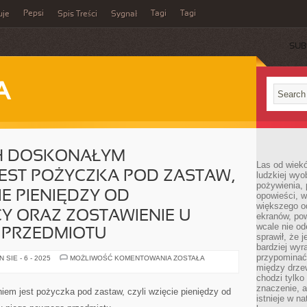
Pepsi
Tagi
Tagi
uje
Spis Treści
Sygnał
SUB
A
H DOSKONAŁYM
Las od wiek
EST POŻYCZKA POD ZASTAW,
ludzkiej wyo
pożywienia, 
IE PIENIĘDZY OD
opowieści, w
większego od
 ORAZ ZOSTAWIENIE U
ekranów, po
wcale nie od
 PRZEDMIOTU
sprawił, że 
bardziej wyr
przypominać
DLA
SIE - 6 - 2025
MOŻLIWOŚĆ KOMENTOWANIA
ZOSTAŁA
NIEKTÓRYCH
między drzew
DOSKONAŁYM
chodzi tylko
ROZWIĄZANIEM
znaczenie, a
JEST
iem jest pożyczka pod zastaw, czyli wzięcie pieniędzy od
POŻYCZKA
istnieje w n
POD