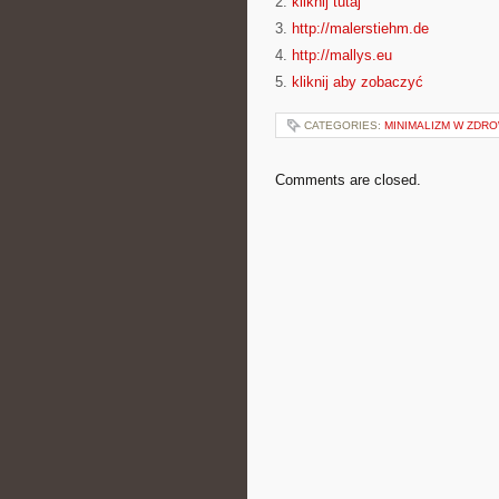
2.
kliknij tutaj
3.
http://malerstiehm.de
4.
http://mallys.eu
5.
kliknij aby zobaczyć
CATEGORIES:
MINIMALIZM W ZDR
Comments are closed.