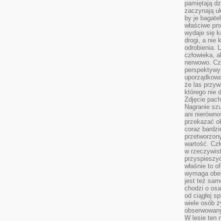
pamiętają dz
zaczynają uk
by je bagate
właściwe pro
wydaje się k
drogi, a nie
odrobienia. 
człowieka, a
nerwowo. Cz
perspektywy
uporządkowa
że las przy
którego nie d
Zdjęcie pach
Nagranie szu
ani nierówno
przekazać ob
coraz bardzi
przetworzon
wartość. Czł
w rzeczywist
przyspieszy
właśnie to o
wymaga obecn
jest też sam
chodzi o osa
od ciągłej s
wiele osób ży
obserwowany
W lesie ten 