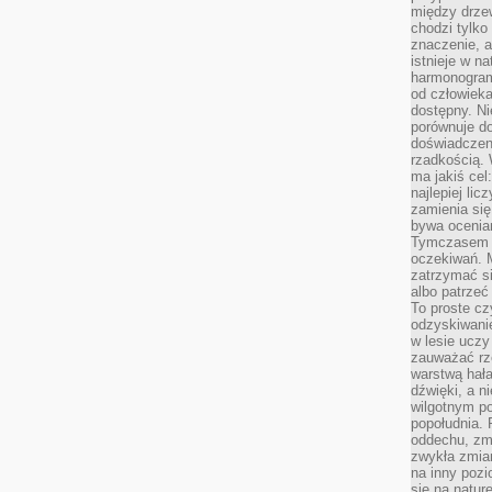
między drzew
chodzi tylko
znaczenie, a
istnieje w n
harmonogram
od człowieka
dostępny. Ni
porównuje do
doświadczeni
rzadkością.
ma jakiś cel
najlepiej li
zamienia się
bywa ocenia
Tymczasem la
oczekiwań. M
zatrzymać s
albo patrzeć
To proste cz
odzyskiwani
w lesie uczy
zauważać rze
warstwą hał
dźwięki, a n
wilgotnym p
popołudnia. 
oddechu, zmę
zwykła zmian
na inny pozi
się na natur