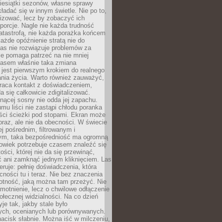
iesiątki sezonów, własne sprawy
ładać się w innym świetle. Nie po to,
lizować, lecz by zobaczyć ich
porcje. Nagle nie każda trudność
atastrofą, nie każda porażka końcem
 każde opóźnienie stratą nie do
Las nie rozwiązuje problemów za
le pomaga patrzeć na nie mniej
asem właśnie taka zmiana
 jest pierwszym krokiem do realnego
nia życia. Warto również zauważyć,
wraca kontakt z doświadczeniem,
a się całkowicie zdigitalizować.
nącej sosny nie odda jej zapachu.
mu liści nie zastąpi chłodu poranka
ści ścieżki pod stopami. Ekran może
raz, ale nie da obecności. W świecie
ej pośrednim, filtrowanym i
ym, taka bezpośredniość ma ogromną
owiek potrzebuje czasem znaleźć się
ości, której nie da się przewinąć,
ć ani zamknąć jednym kliknięciem. Las
feruje: pełnię doświadczenia, która
ości tu i teraz. Nie bez znaczenia
otność, jaką można tam przeżyć. Nie
motnienie, lecz o chwilowe odłączenie
połecznej widzialności. Na co dzień
je tak, jakby stale było
ch, ocenianych lub porównywanych.
nacisk słabnie. Można iść w milczeniu,