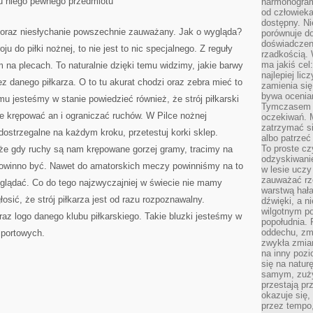
u niego pewnego przedmiotu
harmonogram
ZASTAW,
INACZEJ
od człowieka
ZDOBYCIE
dostępny. Ni
PIENIĘDZY
tny oraz niesłychanie powszechnie zauważany. Jak o wygląda?
porównuje do
OD
POŻYCZKODAWCY
doświadczeni
u do piłki nożnej, to nie jest to nic specjalnego. Z reguły
ORAZ
rzadkością.
ZOSTAWIENIE
ma jakiś cel
 na plecach. To naturalnie dzięki temu widzimy, jakie barwy
U
NIEGO
najlepiej li
PEWNEGO
zez danego piłkarza. O to tu akurat chodzi oraz zebra mieć to
zamienia się
PRZEDMIOTU
bywa ocenia
mu jesteśmy w stanie powiedzieć również, że strój piłkarski
Tymczasem la
e krępować an i ograniczać ruchów. W Pilce nożnej
oczekiwań. M
zatrzymać s
dostrzegalne na każdym kroku, przetestuj korki sklep.
albo patrzeć
To proste cz
że gdy ruchy są nam krępowane gorzej gramy, tracimy na
odzyskiwani
 powinno być. Nawet do amatorskich meczy powinniśmy na to
w lesie uczy
zauważać rze
glądać. Co do tego najzwyczajniej w świecie nie mamy
warstwą hał
sić, że strój piłkarza jest od razu rozpoznawalny.
dźwięki, a n
wilgotnym p
az logo danego klubu piłkarskiego. Takie bluzki jesteśmy w
popołudnia. 
oddechu, zmę
sportowych.
zwykła zmian
na inny pozi
się na natur
samym, zuży
przestają pr
okazuje się,
przez tempo,