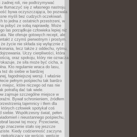
 żadnej roli, nie podtrzymywać
ie tłumaczyć się z własnego nastroju.
ość bywa oczyszczająca, bo pozwala
asne myśli bez cudzych oczekiwań.
ch to jedna z ostatnich przestrzeni, w
na pobyć ze sobą naprawdę. Może
ego las porządkuje człowieka lepiej niż
ata. Nie oferuje gotowych recept, ale
ontakt z czymś pierwotnym i prostym.
że życie nie składa się wyłącznie z
onania, lecz także z oddechu, rytmu,
 dojrzewania. Uczy cierpliwości, która
rnością, oraz spokoju, który nie oznacza
Pokazuje, że siła może być cicha, a
na. Kto regularnie wraca do lasu,
 też do siebie w bardziej
ej, łagodniejszej wersji. I właśnie
iecie pełnym pośpiechu tak bardzo
 miejsc, które niczego od nas nie
k potrafią dać tak wiele.
ów zajmuje szczególne miejsce w
braźni. Bywał schronieniem, źródłem
przestrzenią tajemnicy i tłem dla
 których człowiek spotykał coś
 siebie. Współczesny świat, pełen
wiadomień i nieustannego pośpiechu,
ebrał lasowi tej mocy. Przeciwnie,
jego znaczenie stało się jeszcze
aziste. Kiedy codzienność zaczyna
 niekończący się wyścig, wejście