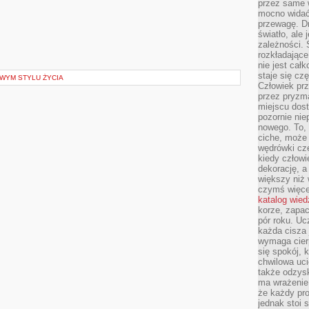
przez same 
mocno widać,
przewagę. Dr
światło, ale
zależności. Ś
rozkładające
nie jest cał
staje się czę
OWYM STYLU ŻYCIA
Człowiek prz
przez pryzm
miejscu dost
pozornie ni
nowego. To, 
ciche, może 
wędrówki cz
kiedy człowi
dekorację, 
większy niż 
czymś więce
katalog wied
korze, zapac
pór roku. Uc
każda cisza 
wymaga cierp
się spokój, 
chwilowa uc
także odzys
ma wrażenie,
że każdy pro
jednak stoi 