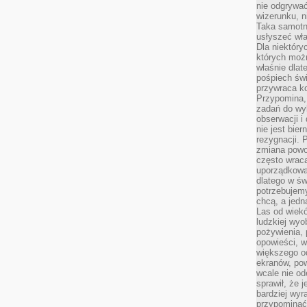
nie odgrywać
wizerunku, n
Taka samotn
usłyszeć wł
Dla niektóry
których moż
właśnie dlat
pośpiech świ
przywraca k
Przypomina, 
zadań do wyk
obserwacji i
nie jest bie
rezygnacji. 
zmiana powol
często wraca
uporządkowan
dlatego w św
potrzebujemy
chcą, a jedna
Las od wiek
ludzkiej wyo
pożywienia, 
opowieści, w
większego od
ekranów, po
wcale nie od
sprawił, że 
bardziej wyr
przypominać