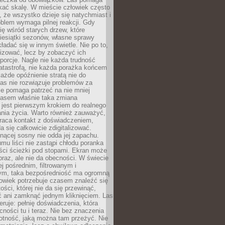
kać skalę. W mieście człowiek często
 że wszystko dzieje się natychmiast i
blem wymaga pilnej reakcji. Gdy
się wśród starych drzew, które
iesiątki sezonów, własne sprawy
ładać się w innym świetle. Nie po to,
lizować, lecz by zobaczyć ich
porcje. Nagle nie każda trudność
atastrofą, nie każda porażka końcem
 każde opóźnienie stratą nie do
Las nie rozwiązuje problemów za
le pomaga patrzeć na nie mniej
asem właśnie taka zmiana
 jest pierwszym krokiem do realnego
nia życia. Warto również zauważyć,
wraca kontakt z doświadczeniem,
a się całkowicie zdigitalizować.
nącej sosny nie odda jej zapachu.
mu liści nie zastąpi chłodu poranka
ści ścieżki pod stopami. Ekran może
raz, ale nie da obecności. W świecie
ej pośrednim, filtrowanym i
ym, taka bezpośredniość ma ogromną
owiek potrzebuje czasem znaleźć się
ości, której nie da się przewinąć,
ć ani zamknąć jednym kliknięciem. Las
feruje: pełnię doświadczenia, która
ości tu i teraz. Nie bez znaczenia
otność, jaką można tam przeżyć. Nie