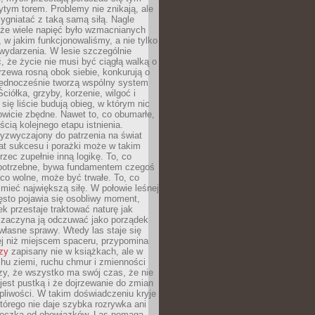
tym torem. Problemy nie znikają, ale
zygniatać z taką samą siłą. Nagle
 że wiele napięć było wzmacnianych
 w jakim funkcjonowaliśmy, a nie tylko
wydarzenia. W lesie szczególnie
 że życie nie musi być ciągłą walką o
zewa rosną obok siebie, konkurują o
 jednocześnie tworzą wspólny system
ciółka, grzyby, korzenie, wilgoć i
 się liście budują obieg, w którym nic
kowicie zbędne. Nawet to, co obumarłe,
ścią kolejnego etapu istnienia.
yzwyczajony do patrzenia na świat
at sukcesu i porażki może w takim
rzec zupełnie inną logikę. To, co
epotrzebne, bywa fundamentem czegoś
co wolne, może być trwałe. To, co
mieć największą siłę. W połowie leśnej
ęsto pojawia się osobliwy moment,
ek przestaje traktować naturę jak
a zaczyna ją odczuwać jako porządek
własne sprawy. Wtedy las staje się
j niż miejscem spaceru, przypomina
zy
zapisany nie w książkach, ale w
hu ziemi, ruchu chmur i zmienności
zy, że wszystko ma swój czas, że nie
jest pustką i że dojrzewanie do zmian
liwości. W takim doświadczeniu kryje
którego nie daje szybka rozrywka ani
ieczka od obowiązków. Las pomaga