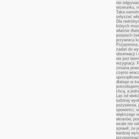
nie odgrywać
wizerunku, n
Taka samotn
usłyszeć wł
Dla niektóry
których moż
właśnie dlat
pośpiech świ
przywraca k
Przypomina, 
zadań do wyk
obserwacji i
nie jest bie
rezygnacji. 
zmiana powol
często wraca
uporządkowan
dlatego w św
potrzebujemy
chcą, a jedna
Las od wiek
ludzkiej wyo
pożywienia, 
opowieści, w
większego od
ekranów, po
wcale nie od
sprawił, że 
bardziej wyr
przypominać