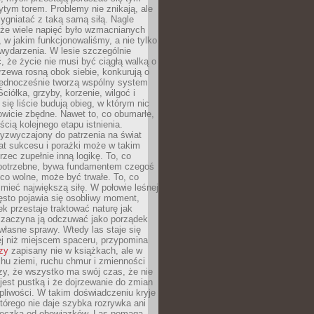
tym torem. Problemy nie znikają, ale
zygniatać z taką samą siłą. Nagle
 że wiele napięć było wzmacnianych
 w jakim funkcjonowaliśmy, a nie tylko
wydarzenia. W lesie szczególnie
 że życie nie musi być ciągłą walką o
zewa rosną obok siebie, konkurują o
 jednocześnie tworzą wspólny system
ciółka, grzyby, korzenie, wilgoć i
 się liście budują obieg, w którym nic
kowicie zbędne. Nawet to, co obumarłe,
ścią kolejnego etapu istnienia.
yzwyczajony do patrzenia na świat
at sukcesu i porażki może w takim
rzec zupełnie inną logikę. To, co
epotrzebne, bywa fundamentem czegoś
co wolne, może być trwałe. To, co
mieć największą siłę. W połowie leśnej
ęsto pojawia się osobliwy moment,
ek przestaje traktować naturę jak
a zaczyna ją odczuwać jako porządek
własne sprawy. Wtedy las staje się
j niż miejscem spaceru, przypomina
zy
zapisany nie w książkach, ale w
hu ziemi, ruchu chmur i zmienności
zy, że wszystko ma swój czas, że nie
jest pustką i że dojrzewanie do zmian
liwości. W takim doświadczeniu kryje
którego nie daje szybka rozrywka ani
ieczka od obowiązków. Las pomaga