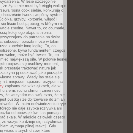
wydarzenia. W lesie szczególnie
 że życie nie musi być ciągłą walką o
zewa rosną obok siebie, konkurują o
 jednocześnie tworzą wspólny system
ciółka, grzyby, korzenie, wilgoć i
 się liście budują obieg, w którym nic
kowicie zbędne. Nawet to, co obumarłe,
ścią kolejnego etapu istnienia.
yzwyczajony do patrzenia na świat
at sukcesu i porażki może w takim
rzec zupełnie inną logikę. To, co
epotrzebne, bywa fundamentem czegoś
co wolne, może być trwałe. To, co
mieć największą siłę. W połowie leśnej
ęsto pojawia się osobliwy moment,
ek przestaje traktować naturę jak
a zaczyna ją odczuwać jako porządek
własne sprawy. Wtedy las staje się
j niż miejscem spaceru, przypomina
zy
zapisany nie w książkach, ale w
hu ziemi, ruchu chmur i zmienności
zy, że wszystko ma swój czas, że nie
jest pustką i że dojrzewanie do zmian
liwości. W takim doświadczeniu kryje
którego nie daje szybka rozrywka ani
ieczka od obowiązków. Las pomaga
kać skalę. W mieście człowiek często
 że wszystko dzieje się natychmiast i
blem wymaga pilnej reakcji. Gdy
się wśród starych drzew, które