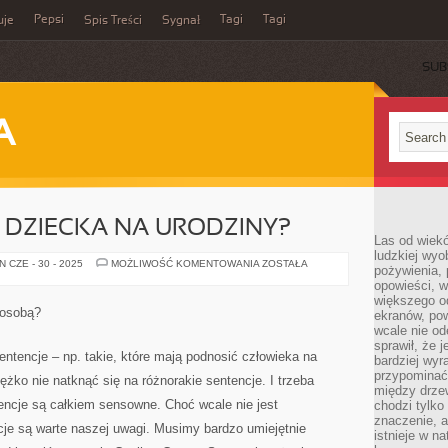
Pepsi
Tagi
Tagi
uje
Spis Treści
Sygnał
SUB
A
 DZIECKA NA URODZINY?
Las od wiek
ludzkiej wyo
CO
 CZE - 30 - 2025
MOŻLIWOŚĆ KOMENTOWANIA
ZOSTAŁA
pożywienia, 
ZAKUPIĆ
opowieści, w
DLA
DZIECKA
większego od
NA
 osobą?
ekranów, po
URODZINY?
wcale nie od
sprawił, że 
ntencje – np. takie, które mają podnosić człowieka na
bardziej wyr
przypominać
ężko nie natknąć się na różnorakie sentencje. I trzeba
między drzew
encje są całkiem sensowne. Choć wcale nie jest
chodzi tylko
znaczenie, a
cje są warte naszej uwagi. Musimy bardzo umiejętnie
istnieje w n