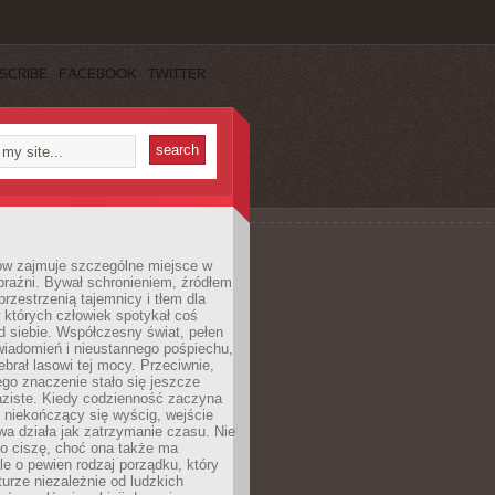
SCRIBE
FACEBOOK
TWITTER
ów zajmuje szczególne miejsce w
braźni. Bywał schronieniem, źródłem
przestrzenią tajemnicy i tłem dla
 których człowiek spotykał coś
 siebie. Współczesny świat, pełen
wiadomień i nieustannego pośpiechu,
ebrał lasowi tej mocy. Przeciwnie,
jego znaczenie stało się jeszcze
aziste. Kiedy codzienność zaczyna
 niekończący się wyścig, wejście
a działa jak zatrzymanie czasu. Nie
 o ciszę, choć ona także ma
le o pewien rodzaj porządku, który
aturze niezależnie od ludzkich