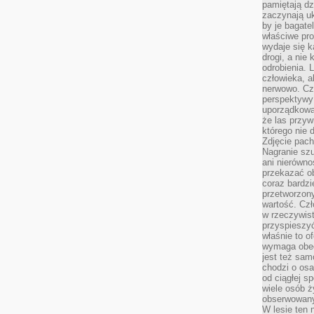
pamiętają dz
zaczynają uk
by je bagate
właściwe pro
wydaje się k
drogi, a nie
odrobienia. 
człowieka, a
nerwowo. Cz
perspektywy
uporządkowa
że las przy
którego nie d
Zdjęcie pach
Nagranie szu
ani nierówno
przekazać ob
coraz bardzi
przetworzon
wartość. Czł
w rzeczywist
przyspieszy
właśnie to o
wymaga obecn
jest też sam
chodzi o osa
od ciągłej s
wiele osób ży
obserwowany
W lesie ten 