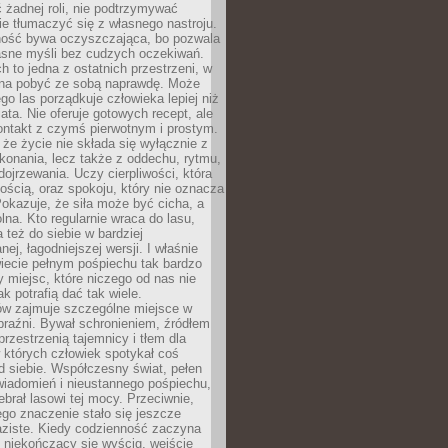
 żadnej roli, nie podtrzymywać
ie tłumaczyć się z własnego nastroju.
ość bywa oczyszczająca, bo pozwala
asne myśli bez cudzych oczekiwań.
ch to jedna z ostatnich przestrzeni, w
na pobyć ze sobą naprawdę. Może
ego las porządkuje człowieka lepiej niż
ata. Nie oferuje gotowych recept, ale
ontakt z czymś pierwotnym i prostym.
że życie nie składa się wyłącznie z
onania, lecz także z oddechu, rytmu,
 dojrzewania. Uczy cierpliwości, która
rnością, oraz spokoju, który nie oznacza
Pokazuje, że siła może być cicha, a
na. Kto regularnie wraca do lasu,
 też do siebie w bardziej
ej, łagodniejszej wersji. I właśnie
iecie pełnym pośpiechu tak bardzo
 miejsc, które niczego od nas nie
k potrafią dać tak wiele.
ów zajmuje szczególne miejsce w
braźni. Bywał schronieniem, źródłem
przestrzenią tajemnicy i tłem dla
 których człowiek spotykał coś
 siebie. Współczesny świat, pełen
wiadomień i nieustannego pośpiechu,
ebrał lasowi tej mocy. Przeciwnie,
jego znaczenie stało się jeszcze
aziste. Kiedy codzienność zaczyna
 niekończący się wyścig, wejście