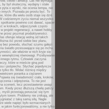
ów, celów i ambicji. Las nie wymaga
, by był skuteczny, wydajny i stale
e pyta o wyniki, nie ocenia tempa, nie
 innych. Pozwala po prostu być. To
e, które dla wielu osób staje się dziś
 W codziennym życiu niemal wszystko
: spotkanie powinno coś dawać, spacer
czyć w krokach, odpoczynek często
 w projekt regeneracji, a nawet hobby
ne przez pryzmat produktywności.
s oferuje relację wolną od takich
ożna iść przed siebie bez planu,
ię bez powodu, słuchać szumu gałęzi
 na światło przesuwające się po mchu.
ynności, ale właśnie w nich kryje się
e wewnętrznej równowagi. Przebywanie
 innego rytmu. Człowiek zaczyna
czy, które w mieście giną pod
asu i pośpiechu. Słychać pojedyncze
ie tylko tło. Widać różnicę między
owietrzem poranka a ciężarem
Pojawia się świadomość ciała, kroków,
czenia i odprężenia. To nie jest
a scenerii, lecz przestawienie uwagi
om. Kiedy przez dłuższą chwilę patrzy
ę, myśli przestają poruszać się tym
tym torem. Problemy nie znikają, ale
zygniatać z taką samą siłą. Nagle
 że wiele napięć było wzmacnianych
 w jakim funkcjonowaliśmy, a nie tylko