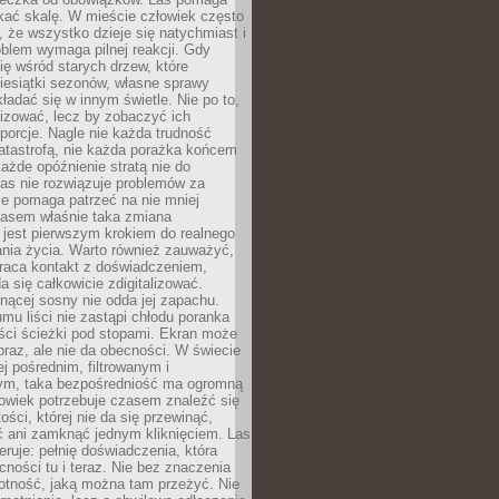
kać skalę. W mieście człowiek często
 że wszystko dzieje się natychmiast i
blem wymaga pilnej reakcji. Gdy
się wśród starych drzew, które
iesiątki sezonów, własne sprawy
ładać się w innym świetle. Nie po to,
lizować, lecz by zobaczyć ich
porcje. Nagle nie każda trudność
atastrofą, nie każda porażka końcem
 każde opóźnienie stratą nie do
Las nie rozwiązuje problemów za
le pomaga patrzeć na nie mniej
asem właśnie taka zmiana
 jest pierwszym krokiem do realnego
nia życia. Warto również zauważyć,
wraca kontakt z doświadczeniem,
a się całkowicie zdigitalizować.
nącej sosny nie odda jej zapachu.
mu liści nie zastąpi chłodu poranka
ści ścieżki pod stopami. Ekran może
raz, ale nie da obecności. W świecie
ej pośrednim, filtrowanym i
ym, taka bezpośredniość ma ogromną
owiek potrzebuje czasem znaleźć się
ości, której nie da się przewinąć,
ć ani zamknąć jednym kliknięciem. Las
feruje: pełnię doświadczenia, która
ości tu i teraz. Nie bez znaczenia
otność, jaką można tam przeżyć. Nie