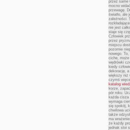
przez same 
mocno widać,
przewagę. Dr
światło, ale
zależności. Ś
rozkładające
nie jest cał
staje się czę
Człowiek prz
przez pryzm
miejscu dost
pozornie ni
nowego. To, 
ciche, może 
wędrówki cz
kiedy człowi
dekorację, 
większy niż 
czymś więce
katalog wied
korze, zapac
pór roku. Uc
każda cisza 
wymaga cierp
się spokój, 
chwilowa uc
także odzys
ma wrażenie,
że każdy pro
jednak stoi 