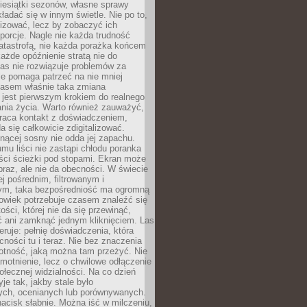
iesiątki sezonów, własne sprawy
ładać się w innym świetle. Nie po to,
lizować, lecz by zobaczyć ich
porcje. Nagle nie każda trudność
atastrofą, nie każda porażka końcem
 każde opóźnienie stratą nie do
Las nie rozwiązuje problemów za
le pomaga patrzeć na nie mniej
asem właśnie taka zmiana
 jest pierwszym krokiem do realnego
nia życia. Warto również zauważyć,
wraca kontakt z doświadczeniem,
a się całkowicie zdigitalizować.
nącej sosny nie odda jej zapachu.
mu liści nie zastąpi chłodu poranka
ści ścieżki pod stopami. Ekran może
raz, ale nie da obecności. W świecie
ej pośrednim, filtrowanym i
ym, taka bezpośredniość ma ogromną
owiek potrzebuje czasem znaleźć się
ości, której nie da się przewinąć,
ć ani zamknąć jednym kliknięciem. Las
feruje: pełnię doświadczenia, która
ości tu i teraz. Nie bez znaczenia
otność, jaką można tam przeżyć. Nie
motnienie, lecz o chwilowe odłączenie
połecznej widzialności. Na co dzień
je tak, jakby stale było
ch, ocenianych lub porównywanych.
nacisk słabnie. Można iść w milczeniu,