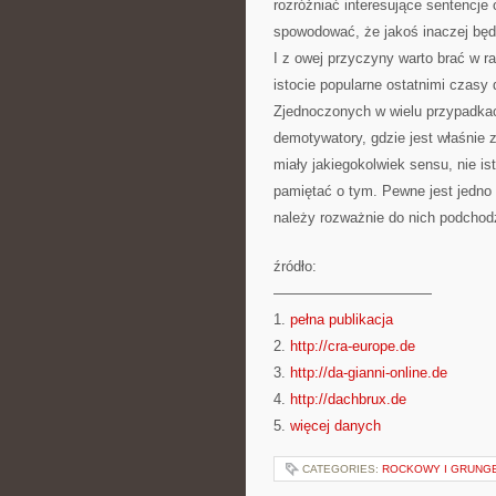
rozróżniać interesujące sentencje
spowodować, że jakoś inaczej będzi
I z owej przyczyny warto brać w 
istocie popularne ostatnimi czasy
Zjednoczonych w wielu przypadkac
demotywatory, gdzie jest właśnie 
miały jakiegokolwiek sensu, nie i
pamiętać o tym. Pewne jest jedno 
należy rozważnie do nich podchodz
źródło:
———————————
1.
pełna publikacja
2.
http://cra-europe.de
3.
http://da-gianni-online.de
4.
http://dachbrux.de
5.
więcej danych
CATEGORIES:
ROCKOWY I GRUNG