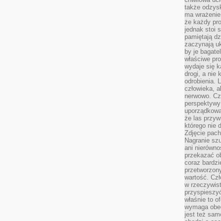
także odzys
ma wrażenie,
że każdy pro
jednak stoi 
pamiętają dz
zaczynają uk
by je bagate
właściwe pro
wydaje się k
drogi, a nie
odrobienia. 
człowieka, a
nerwowo. Cz
perspektywy
uporządkowa
że las przy
którego nie d
Zdjęcie pach
Nagranie szu
ani nierówno
przekazać ob
coraz bardzi
przetworzon
wartość. Czł
w rzeczywist
przyspieszy
właśnie to o
wymaga obecn
jest też sam