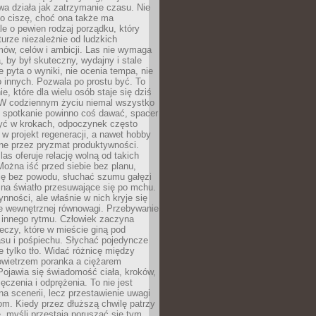
a działa jak zatrzymanie czasu. Nie
 o ciszę, choć ona także ma
le o pewien rodzaj porządku, który
aturze niezależnie od ludzkich
ów, celów i ambicji. Las nie wymaga
, by był skuteczny, wydajny i stale
e pyta o wyniki, nie ocenia tempa, nie
 innych. Pozwala po prostu być. To
e, które dla wielu osób staje się dziś
 W codziennym życiu niemal wszystko
: spotkanie powinno coś dawać, spacer
czyć w krokach, odpoczynek często
 w projekt regeneracji, a nawet hobby
ne przez pryzmat produktywności.
s oferuje relację wolną od takich
ożna iść przed siebie bez planu,
ię bez powodu, słuchać szumu gałęzi
 na światło przesuwające się po mchu.
ynności, ale właśnie w nich kryje się
e wewnętrznej równowagi. Przebywanie
 innego rytmu. Człowiek zaczyna
czy, które w mieście giną pod
asu i pośpiechu. Słychać pojedyncze
ie tylko tło. Widać różnicę między
owietrzem poranka a ciężarem
Pojawia się świadomość ciała, kroków,
czenia i odprężenia. To nie jest
a scenerii, lecz przestawienie uwagi
om. Kiedy przez dłuższą chwilę patrzy
ę, myśli przestają poruszać się tym