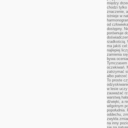
między drzew
chodzi tylko
znaczenie, a
istnieje w n
harmonogram
od człowieka
dostępny. Ni
porównuje do
doświadczeni
rzadkością.
ma jakiś cel
najlepiej li
zamienia się
bywa ocenia
Tymczasem la
oczekiwań. M
zatrzymać s
albo patrzeć
To proste cz
odzyskiwani
w lesie uczy
zauważać rze
warstwą hał
dźwięki, a n
wilgotnym p
popołudnia. 
oddechu, zmę
zwykła zmian
na inny pozi
się na natur