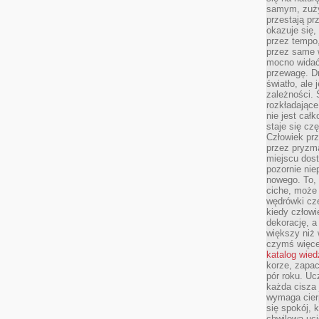
samym, zuży
przestają pr
okazuje się,
przez tempo,
przez same 
mocno widać,
przewagę. Dr
światło, ale
zależności. Ś
rozkładające
nie jest cał
staje się czę
Człowiek prz
przez pryzm
miejscu dost
pozornie ni
nowego. To, 
ciche, może 
wędrówki cz
kiedy człowi
dekorację, 
większy niż 
czymś więce
katalog wied
korze, zapac
pór roku. Uc
każda cisza 
wymaga cierp
się spokój, 
chwilowa uc