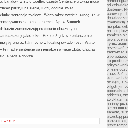
harmonogram
 od banałów, w stylu Coelho. Często Sentencje o życiu mogą
od człowieka
emy patrzyli na siebie, ludzi, ogólnie świat.
dostępny. Ni
porównuje do
rachubę sentencje życiowe. Warto także zwrócić uwagę, że w
doświadczeni
 demotywatory są pełne sentencji. Np. w Stanach
rzadkością.
ma jakiś cel
h ludzie zamieszczają na ścianie obrazy typu
najlepiej li
zamienia się
zamieszczony jakiś tekst. Przecież gdyby sentencje nie
bywa ocenia
stniałyby one aż tak mocno w ludzkiej świadomości. Warto
Tymczasem la
oczekiwań. M
– te mądre sentencje są niemalże na wagę złota. Chociaż
zatrzymać s
ić, a będzie dobrze.
albo patrzeć
To proste cz
odzyskiwani
w lesie uczy
zauważać rze
warstwą hał
dźwięki, a n
wilgotnym p
popołudnia. 
oddechu, zmę
zwykła zmian
na inny pozi
się na natur
samym, zuży
przestają pr
okazuje się,
E’OWY STYL
przez tempo,