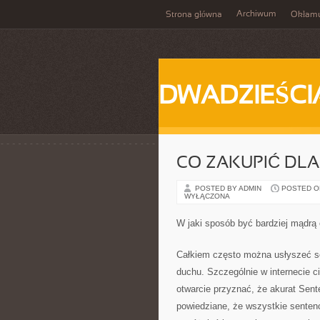
Archiwum
Strona główna
Okłam
DWADZIEŚCI
CO ZAKUPIĆ DLA
POSTED BY ADMIN
POSTED ON
WYŁĄCZONA
W jaki sposób być bardziej mądrą
Całkiem często można usłyszeć se
duchu. Szczególnie w internecie ci
otwarcie przyznać, że akurat Sent
powiedziane, że wszystkie senten