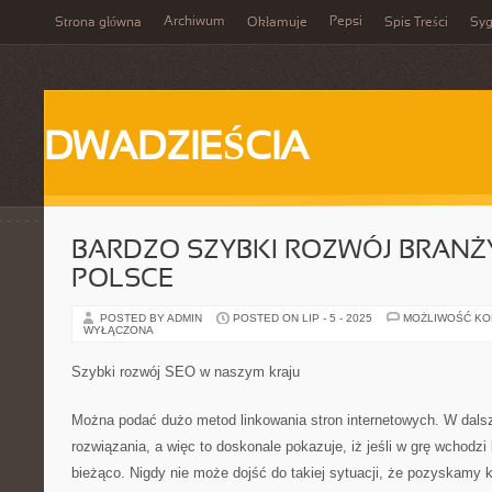
Archiwum
Pepsi
Strona główna
Okłamuje
Spis Treści
Syg
DWADZIEŚCIA
BARDZO SZYBKI ROZWÓJ BRANŻ
POLSCE
POSTED BY ADMIN
POSTED ON LIP - 5 - 2025
MOŻLIWOŚĆ K
WYŁĄCZONA
Szybki rozwój SEO w naszym kraju
Można podać dużo metod linkowania stron internetowych. W dal
rozwiązania, a więc to doskonale pokazuje, iż jeśli w grę wchodzi
bieżąco. Nigdy nie może dojść do takiej sytuacji, że pozyskamy ki