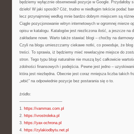
będziemy wyłącznie obserwowali pozycje w Google. Przydałoby si
dzieło! W jaki sposób? Cóż, trudno w niedługim tekście podać ba
lecz przynajmniej według mnie bardzo dobrym miejscem są różneg
Ciągle pozycjonowanie witryn internetowych w ogromnej mierze op
opisu w katalogu. Katalogów jest niezliczona ilość, a jeszcze na 
zakładane nowe. Warto także stawiać blogi – choćby na darmowy
Czyli na blogu umieszczamy ciekawe notki, co powoduje, że blog
treści. To sprawia, iż będziemy mieć rewelacyjne miejsce do zos
stron. Tego typu blogi naturalnie nie muszą być całkowicie warto
zdolności finansowych i podejścia. Pewne jest jedno – uzyskiwani
która jest niezbędna. Obecnie jest coraz mniejsza liczba takich 
„wbić” na odpowiednie pozycje bez postarania się o to.
źródło:
———————————
1.
https://vammas.com.pl
2.
https://vrostroleka.pl
3.
https://yax-ochrona.pl
4.
https://zylakiodbytu.net.pl