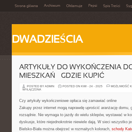
Archiwum
Pepsi
Strona główna
Okłamuje
Spis Treści
Syg
DWADZIEŚCIA
ARTYKUŁY DO WYKOŃCZENIA D
MIESZKAŃ – GDZIE KUPIĆ
POSTED BY ADMIN
POSTED ON KWI - 24 - 2025
MOŻLIWOŚĆ 
WYŁĄCZONA
Czy artykuły wykończeniowe opłaca się zamawiać online
Zakupy przez internet mogą naprawdę uprościć aranżację domu, g
rozsądnie. Nie wymaga to jazdy do wielu sklepów, wystawać w kol
dyskusje, które niejednokrotnie niewiele dają. W sieci wszystko j
Bielsko-Biała można obejrzeć w rozmaitych kolorach,
schody Kat