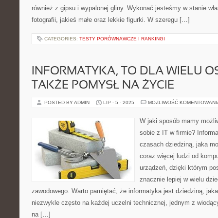
również z gipsu i wypalonej gliny. Wykonać jesteśmy w stanie wł
fotografii, jakieś małe oraz lekkie figurki. W szeregu […]
CATEGORIES:
TESTY PORÓWNAWCZE I RANKINGI
INFORMATYKA, TO DLA WIELU O
TAKŻE POMYSŁ NA ŻYCIE
POSTED BY ADMIN
LIP - 5 - 2025
MOŻLIWOŚĆ KOMENTOWAN
W jaki sposób mamy możliw
sobie z IT w firmie? Inform
czasach dziedziną, jaka mo
coraz więcej ludzi od komp
urządzeń, dzięki którym po
znacznie lepiej w wielu dzi
zawodowego. Warto pamiętać, że informatyka jest dziedziną, jak
niezwykle często na każdej uczelni technicznej, jednym z wiodąc
na […]