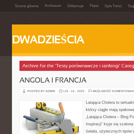
Archiwum
Pepsi
Strona główna
Okłamuje
Spis Treści
Syg
DWADZIEŚCIA
Archive for the ‘Testy porównawcze i rankingi’ Cate
ANGOLA I FRANCJA
POSTED BY ADMIN
LIS - 14 - 2025
MOŻLIWOŚĆ KOMENTOWAN
Latająca Cholera to wirtualn
którzy ciągle mają spakow
„Latająca Cholera – Blog P
Inspiracji” kryje się szalon
świata, użytecznych tipów 