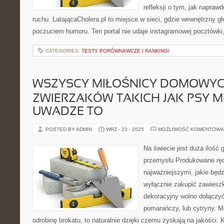
refleksji o tym, jak napraw
ruchu. LatającaCholera.pl to miejsce w sieci, gdzie wewnętrzny gł
poczuciem humoru. Ten portal nie udaje instagramowej pocztówki
CATEGORIES:
TESTY PORÓWNAWCZE I RANKINGI
WSZYSCY MIŁOŚNICY DOMOWY
ZWIERZAKÓW TAKICH JAK PSY M
UWADZE TO
POSTED BY ADMIN
WRZ - 23 - 2025
MOŻLIWOŚĆ KOMENTOWA
Na świecie jest duża ilość 
przemysłu Produkowane ręc
najważniejszymi, jakie będ
wyłącznie zakupić zawieszk
dekoracyjny wolno dołączy
pomarańczy, lub cytryny. M
odrobinę brokatu, to naturalnie dzięki czemu zyskają na jakości