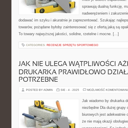
sprawują dualną funkcję, ma
nadwerężeniem i zakurzeni
dodawać im szyku i akuratnie je zaprezentować. Szukając najle
towarów, pożądane byłoby zainteresować się z ofertą jaką są op
To towary najwyższej jakości, solidne, rzetelne i mocne. […]
CATEGORIES:
RECENZJE SPRZĘTU SPORTOWEGO
JAK NIE ULEGA WĄTPLIWOŚCI AŻ
DRUKARKA PRAWIDŁOWO DZIAŁ
POTRZEBNE
POSTED BY ADMIN
SIE - 4 - 2025
MOŻLIWOŚĆ KOMENTOWAN
Jak wiadomo by drukarka d
niezbędne Dla dużej grupy 
biurowych jest adekwatnie 
że nie mają okazji obsługiw