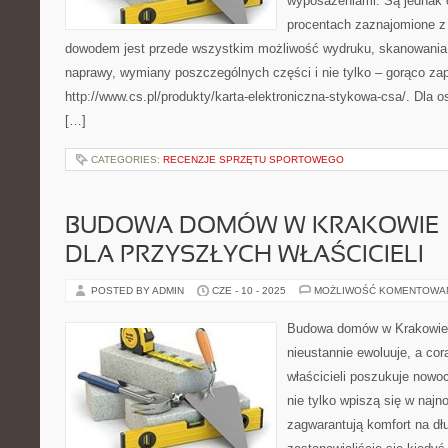
wyposażeniami. Są jednak o
procentach zaznajomione z 
dowodem jest przede wszystkim możliwość wydruku, skanowania,
naprawy, wymiany poszczególnych części i nie tylko – gorąco z
http://www.cs.pl/produkty/karta-elektroniczna-stykowa-csa/. Dla
[…]
CATEGORIES:
RECENZJE SPRZĘTU SPORTOWEGO
BUDOWA DOMÓW W KRAKOWIE –
DLA PRZYSZŁYCH WŁAŚCICIELI
POSTED BY ADMIN
CZE - 10 - 2025
MOŻLIWOŚĆ KOMENTOWA
Budowa domów w Krakowie t
nieustannie ewoluuje, a cor
właścicieli poszukuje nowo
nie tylko wpiszą się w najn
zagwarantują komfort na dłu