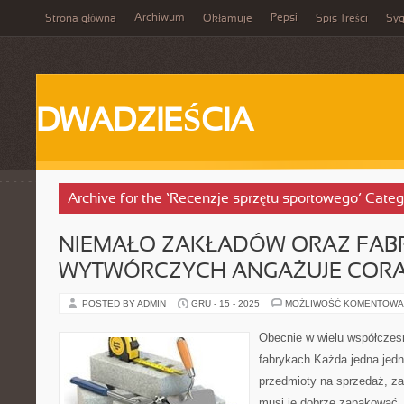
Archiwum
Pepsi
Strona główna
Okłamuje
Spis Treści
Syg
DWADZIEŚCIA
Archive for the ‘Recenzje sprzętu sportowego’ Cate
NIEMAŁO ZAKŁADÓW ORAZ FAB
WYTWÓRCZYCH ANGAŻUJE CORA
POSTED BY ADMIN
GRU - 15 - 2025
MOŻLIWOŚĆ KOMENTOWA
Obecnie w wielu współczes
fabrykach Każda jedna jedn
przedmioty na sprzedaż, za
musi je dobrze zapakować.