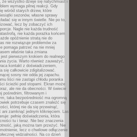
 że wszystko dzieje się natychmiast i
blem wymaga pilnej reakcji. Gdy
się wśród starych drzew, które
iesiątki sezonów, własne sprawy
ładać się w innym świetle. Nie po to,
lizować, lecz by zobaczyć ich
porcje. Nagle nie każda trudność
atastrofą, nie każda porażka końcem
 każde opóźnienie stratą nie do
Las nie rozwiązuje problemów za
le pomaga patrzeć na nie mniej
asem właśnie taka zmiana
 jest pierwszym krokiem do realnego
nia życia. Warto również zauważyć,
wraca kontakt z doświadczeniem,
a się całkowicie zdigitalizować.
nącej sosny nie odda jej zapachu.
mu liści nie zastąpi chłodu poranka
ści ścieżki pod stopami. Ekran może
raz, ale nie da obecności. W świecie
ej pośrednim, filtrowanym i
ym, taka bezpośredniość ma ogromną
owiek potrzebuje czasem znaleźć się
ości, której nie da się przewinąć,
ć ani zamknąć jednym kliknięciem. Las
feruje: pełnię doświadczenia, która
ości tu i teraz. Nie bez znaczenia
otność, jaką można tam przeżyć. Nie
motnienie, lecz o chwilowe odłączenie
połecznej widzialności. Na co dzień