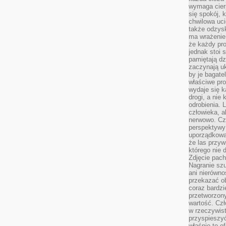
wymaga cierp
się spokój, 
chwilowa uc
także odzys
ma wrażenie,
że każdy pro
jednak stoi 
pamiętają dz
zaczynają uk
by je bagate
właściwe pro
wydaje się k
drogi, a nie
odrobienia. 
człowieka, a
nerwowo. Cz
perspektywy
uporządkowa
że las przy
którego nie d
Zdjęcie pach
Nagranie szu
ani nierówno
przekazać ob
coraz bardzi
przetworzon
wartość. Czł
w rzeczywist
przyspieszy
właśnie to o