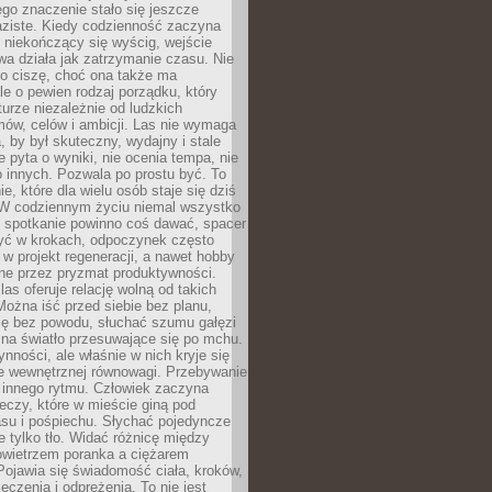
jego znaczenie stało się jeszcze
aziste. Kiedy codzienność zaczyna
 niekończący się wyścig, wejście
a działa jak zatrzymanie czasu. Nie
 o ciszę, choć ona także ma
le o pewien rodzaj porządku, który
aturze niezależnie od ludzkich
ów, celów i ambicji. Las nie wymaga
, by był skuteczny, wydajny i stale
e pyta o wyniki, nie ocenia tempa, nie
 innych. Pozwala po prostu być. To
e, które dla wielu osób staje się dziś
 W codziennym życiu niemal wszystko
: spotkanie powinno coś dawać, spacer
czyć w krokach, odpoczynek często
 w projekt regeneracji, a nawet hobby
ne przez pryzmat produktywności.
s oferuje relację wolną od takich
ożna iść przed siebie bez planu,
ię bez powodu, słuchać szumu gałęzi
 na światło przesuwające się po mchu.
ynności, ale właśnie w nich kryje się
e wewnętrznej równowagi. Przebywanie
 innego rytmu. Człowiek zaczyna
czy, które w mieście giną pod
asu i pośpiechu. Słychać pojedyncze
ie tylko tło. Widać różnicę między
owietrzem poranka a ciężarem
Pojawia się świadomość ciała, kroków,
czenia i odprężenia. To nie jest