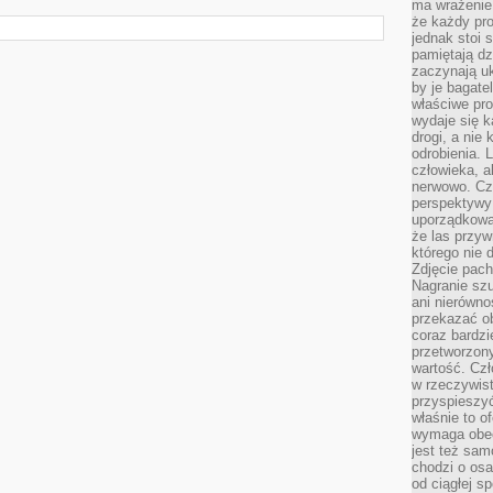
ma wrażenie,
że każdy pro
jednak stoi 
pamiętają dz
zaczynają uk
by je bagate
właściwe pro
wydaje się k
drogi, a nie
odrobienia. 
człowieka, a
nerwowo. Cz
perspektywy
uporządkowa
że las przy
którego nie d
Zdjęcie pach
Nagranie szu
ani nierówno
przekazać ob
coraz bardzi
przetworzon
wartość. Czł
w rzeczywist
przyspieszy
właśnie to o
wymaga obecn
jest też sam
chodzi o osa
od ciągłej s