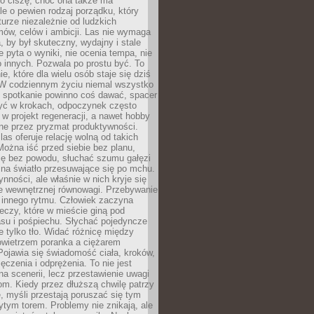
 o ciszę, choć ona także ma
le o pewien rodzaj porządku, który
aturze niezależnie od ludzkich
ów, celów i ambicji. Las nie wymaga
, by był skuteczny, wydajny i stale
e pyta o wyniki, nie ocenia tempa, nie
 innych. Pozwala po prostu być. To
e, które dla wielu osób staje się dziś
 W codziennym życiu niemal wszystko
: spotkanie powinno coś dawać, spacer
czyć w krokach, odpoczynek często
 w projekt regeneracji, a nawet hobby
ne przez pryzmat produktywności.
s oferuje relację wolną od takich
ożna iść przed siebie bez planu,
ię bez powodu, słuchać szumu gałęzi
 na światło przesuwające się po mchu.
ynności, ale właśnie w nich kryje się
e wewnętrznej równowagi. Przebywanie
 innego rytmu. Człowiek zaczyna
czy, które w mieście giną pod
asu i pośpiechu. Słychać pojedyncze
ie tylko tło. Widać różnicę między
owietrzem poranka a ciężarem
Pojawia się świadomość ciała, kroków,
czenia i odprężenia. To nie jest
a scenerii, lecz przestawienie uwagi
om. Kiedy przez dłuższą chwilę patrzy
ę, myśli przestają poruszać się tym
tym torem. Problemy nie znikają, ale