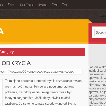
Pepsi
Tagi
Tagi
uje
Spis Treści
Sygnał
SUB
A
 Category
I ODKRYCIA
Las od wiek
ludzkiej wyo
HISTORIA
 2026
MOŻLIWOŚĆ KOMENTOWANIA
ZOSTAŁA WYŁĄCZONA
pożywienia, 
NAUKI
I
opowieści, w
ODKRYCIA
To miejsce powstało z prostej myśli: poznawanie świata
większego od
ekranów, po
nie musi być nudna. Ten serwis popularnonaukowy
wcale nie od
sprawił, że 
pokazuje, że zdobywanie umiejętności może być
bardziej wyr
fascynującą podróżą. Jeśli kiedykolwiek miałeś
przypominać
między drzew
wrażenie, że szkolne tematy są oderwane od życia,