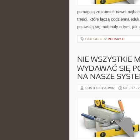
pomagają zrozumieć nawet najbard
treści, które łączą codzienną eduk
pojawiają się materiały o tym, jak
CATEGORIES:
PORADY IT
NIE WSZYSTKIE 
WYDAWAĆ SIĘ P
NA NASZE SYST
POSTED BY ADMIN
SIE - 17 - 