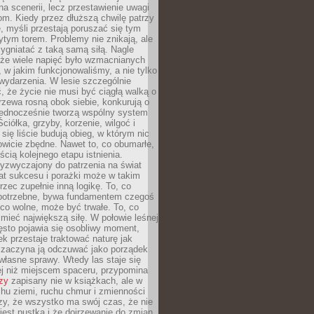
a scenerii, lecz przestawienie uwagi
om. Kiedy przez dłuższą chwilę patrzy
ę, myśli przestają poruszać się tym
tym torem. Problemy nie znikają, ale
zygniatać z taką samą siłą. Nagle
 że wiele napięć było wzmacnianych
 w jakim funkcjonowaliśmy, a nie tylko
wydarzenia. W lesie szczególnie
 że życie nie musi być ciągłą walką o
zewa rosną obok siebie, konkurują o
 jednocześnie tworzą wspólny system
ciółka, grzyby, korzenie, wilgoć i
 się liście budują obieg, w którym nic
kowicie zbędne. Nawet to, co obumarłe,
ścią kolejnego etapu istnienia.
yzwyczajony do patrzenia na świat
at sukcesu i porażki może w takim
rzec zupełnie inną logikę. To, co
epotrzebne, bywa fundamentem czegoś
co wolne, może być trwałe. To, co
mieć największą siłę. W połowie leśnej
ęsto pojawia się osobliwy moment,
ek przestaje traktować naturę jak
a zaczyna ją odczuwać jako porządek
własne sprawy. Wtedy las staje się
j niż miejscem spaceru, przypomina
zy
zapisany nie w książkach, ale w
hu ziemi, ruchu chmur i zmienności
zy, że wszystko ma swój czas, że nie
jest pustką i że dojrzewanie do zmian