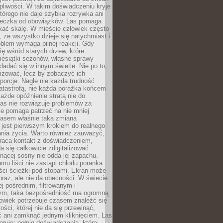
liwości. W takim doświadczeniu kryje
którego nie daje szybka rozrywka ani
ieczka od obowiązków. Las pomaga
kać skalę. W mieście człowiek często
 że wszystko dzieje się natychmiast i
blem wymaga pilnej reakcji. Gdy
się wśród starych drzew, które
iesiątki sezonów, własne sprawy
ładać się w innym świetle. Nie po to,
lizować, lecz by zobaczyć ich
porcje. Nagle nie każda trudność
atastrofą, nie każda porażka końcem
 każde opóźnienie stratą nie do
Las nie rozwiązuje problemów za
le pomaga patrzeć na nie mniej
asem właśnie taka zmiana
 jest pierwszym krokiem do realnego
nia życia. Warto również zauważyć,
wraca kontakt z doświadczeniem,
a się całkowicie zdigitalizować.
nącej sosny nie odda jej zapachu.
mu liści nie zastąpi chłodu poranka
ści ścieżki pod stopami. Ekran może
raz, ale nie da obecności. W świecie
ej pośrednim, filtrowanym i
ym, taka bezpośredniość ma ogromną
owiek potrzebuje czasem znaleźć się
ości, której nie da się przewinąć,
ć ani zamknąć jednym kliknięciem. Las
feruje: pełnię doświadczenia, która