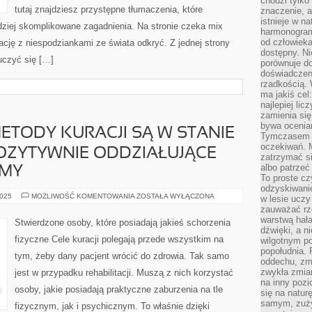
chodzi tylko
tutaj znajdziesz przystępne tłumaczenia, które
znaczenie, a
istnieje w n
ziej skomplikowane zagadnienia. Na stronie czeka mix
harmonogram
od człowieka
ację z niespodziankami ze świata odkryć. Z jednej strony
dostępny. Ni
 uczyć się […]
porównuje do
doświadczeni
rzadkością.
ma jakiś cel
najlepiej li
zamienia się
bywa ocenia
METODY KURACJI SĄ W STANIE
Tymczasem la
oczekiwań. M
OZYTYWNIE ODDZIAŁUJĄCE
zatrzymać s
albo patrzeć
EMY
To proste cz
odzyskiwani
NIE
2025
MOŻLIWOŚĆ KOMENTOWANIA
ZOSTAŁA WYŁĄCZONA
w lesie uczy
WSZYSTKIE
zauważać rze
METODY
KURACJI
warstwą hał
Stwierdzone osoby, które posiadają jakieś schorzenia
SĄ
dźwięki, a n
W
fizyczne Cele kuracji polegają przede wszystkim na
wilgotnym p
STANIE
WYDAWAĆ
popołudnia. 
tym, żeby dany pacjent wrócić do zdrowia. Tak samo
SIĘ
oddechu, zmę
POZYTYWNIE
zwykła zmian
jest w przypadku rehabilitacji. Muszą z nich korzystać
ODDZIAŁUJĄCE
NA
na inny pozi
NASZE
osoby, jakie posiadają praktyczne zaburzenia na tle
się na natur
SYSTEMY
samym, zuży
fizycznym, jak i psychicznym. To właśnie dzięki