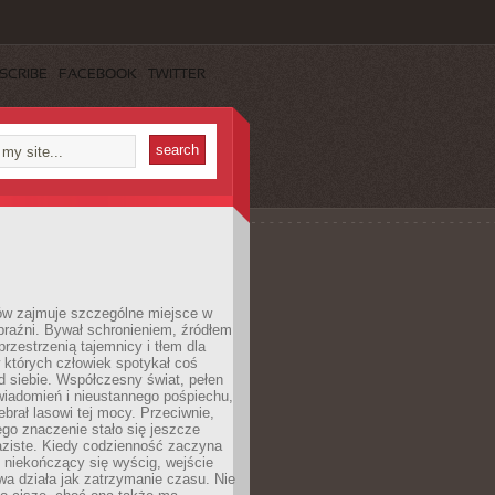
SCRIBE
FACEBOOK
TWITTER
ów zajmuje szczególne miejsce w
braźni. Bywał schronieniem, źródłem
przestrzenią tajemnicy i tłem dla
 których człowiek spotykał coś
 siebie. Współczesny świat, pełen
wiadomień i nieustannego pośpiechu,
ebrał lasowi tej mocy. Przeciwnie,
jego znaczenie stało się jeszcze
aziste. Kiedy codzienność zaczyna
 niekończący się wyścig, wejście
a działa jak zatrzymanie czasu. Nie