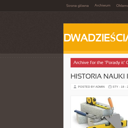
Archiwum
Strona główna
Okłam
DWADZIEŚCI
Archive for the ‘Porady it’
HISTORIA NAUKI 
POSTED BY ADMIN
STY - 18 -