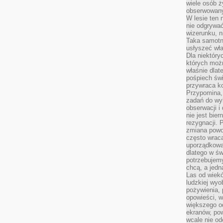
wiele osób ży
obserwowany
W lesie ten 
nie odgrywać
wizerunku, n
Taka samotn
usłyszeć wł
Dla niektóry
których moż
właśnie dlat
pośpiech świ
przywraca k
Przypomina, 
zadań do wyk
obserwacji i
nie jest bie
rezygnacji. 
zmiana powol
często wraca
uporządkowan
dlatego w św
potrzebujemy
chcą, a jedna
Las od wiek
ludzkiej wyo
pożywienia, 
opowieści, w
większego od
ekranów, po
wcale nie od