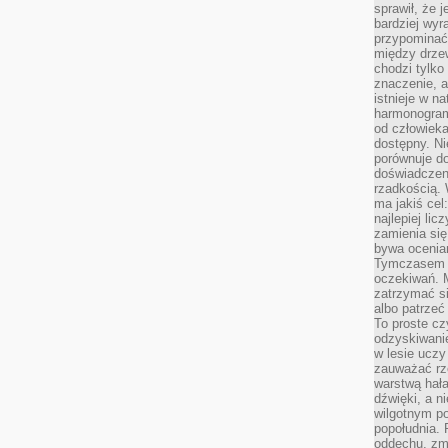
sprawił, że 
bardziej wyr
przypominać
między drzew
chodzi tylko
znaczenie, a
istnieje w n
harmonogram
od człowieka
dostępny. Ni
porównuje do
doświadczeni
rzadkością.
ma jakiś cel
najlepiej li
zamienia się
bywa ocenia
Tymczasem la
oczekiwań. M
zatrzymać s
albo patrzeć
To proste cz
odzyskiwani
w lesie uczy
zauważać rze
warstwą hał
dźwięki, a n
wilgotnym p
popołudnia. 
oddechu, zmę