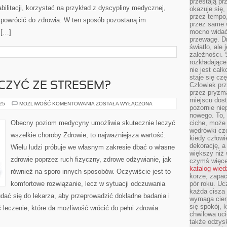
przestają pr
bilitacji, korzystać na przykład z dyscypliny medycznej,
okazuje się,
przez tempo,
powrócić do zdrowia. W ten sposób pozostaną im
przez same 
mocno widać,
 […]
przewagę. Dr
światło, ale
zależności. Ś
rozkładające
nie jest cał
staje się czę
CZYĆ ZE STRESEM?
Człowiek prz
przez pryzm
miejscu dost
JAK
025
MOŻLIWOŚĆ KOMENTOWANIA
ZOSTAŁA WYŁĄCZONA
pozornie ni
TRZEBA
WALCZYĆ
nowego. To, 
ZE
Obecny poziom medycyny umożliwia skutecznie leczyć
ciche, może 
STRESEM?
wędrówki cz
wszelkie choroby Zdrowie, to najważniejsza wartość.
kiedy człowi
dekorację, 
Wielu ludzi próbuje we własnym zakresie dbać o własne
większy niż 
zdrowie poprzez ruch fizyczny, zdrowe odżywianie, jak
czymś więce
katalog wied
również na sporo innych sposobów. Oczywiście jest to
korze, zapac
komfortowe rozwiązanie, lecz w sytuacji odczuwania
pór roku. Uc
każda cisza 
 udać się do lekarza, aby przeprowadzić dokładne badania i
wymaga cierp
się spokój, 
 leczenie, które da możliwość wrócić do pełni zdrowia.
chwilowa uc
także odzys