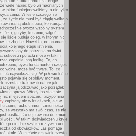
zygniatać z taką samą siłą. Nagle
 że wiele napięć było wzmacnianych
 w jakim funkcjonowaliśmy, a nie tylko
wydarzenia. W lesie szczególnie
 że życie nie musi być ciągłą walką o
zewa rosną obok siebie, konkurują o
 jednocześnie tworzą wspólny system
ciółka, grzyby, korzenie, wilgoć i
 się liście budują obieg, w którym nic
kowicie zbędne. Nawet to, co obumarłe,
ścią kolejnego etapu istnienia.
yzwyczajony do patrzenia na świat
at sukcesu i porażki może w takim
rzec zupełnie inną logikę. To, co
epotrzebne, bywa fundamentem czegoś
co wolne, może być trwałe. To, co
mieć największą siłę. W połowie leśnej
ęsto pojawia się osobliwy moment,
ek przestaje traktować naturę jak
a zaczyna ją odczuwać jako porządek
własne sprawy. Wtedy las staje się
j niż miejscem spaceru, przypomina
zy
zapisany nie w książkach, ale w
hu ziemi, ruchu chmur i zmienności
zy, że wszystko ma swój czas, że nie
jest pustką i że dojrzewanie do zmian
liwości. W takim doświadczeniu kryje
którego nie daje szybka rozrywka ani
ieczka od obowiązków. Las pomaga
kać skalę. W mieście człowiek często