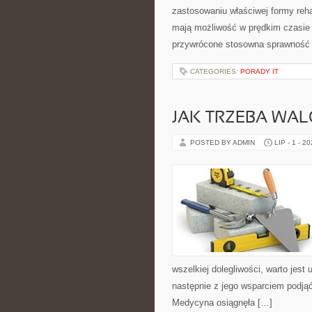
zastosowaniu właściwej formy reha
mają możliwość w prędkim czasie 
przywrócone stosowna sprawność
CATEGORIES:
PORADY IT
JAK TRZEBA WAL
POSTED BY ADMIN
LIP - 1 - 2
wszelkiej dolegliwości, warto jest
następnie z jego wsparciem podjąć
Medycyna osiągnęła […]