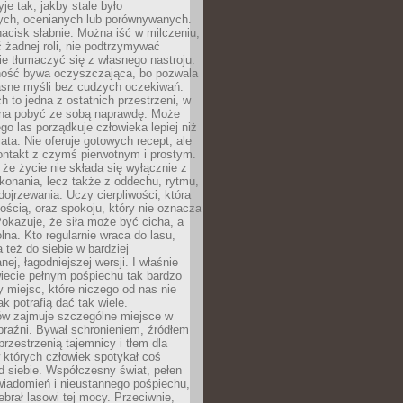
je tak, jakby stale było
ch, ocenianych lub porównywanych.
nacisk słabnie. Można iść w milczeniu,
 żadnej roli, nie podtrzymywać
ie tłumaczyć się z własnego nastroju.
ość bywa oczyszczająca, bo pozwala
asne myśli bez cudzych oczekiwań.
ch to jedna z ostatnich przestrzeni, w
na pobyć ze sobą naprawdę. Może
ego las porządkuje człowieka lepiej niż
ata. Nie oferuje gotowych recept, ale
ontakt z czymś pierwotnym i prostym.
że życie nie składa się wyłącznie z
onania, lecz także z oddechu, rytmu,
 dojrzewania. Uczy cierpliwości, która
rnością, oraz spokoju, który nie oznacza
Pokazuje, że siła może być cicha, a
na. Kto regularnie wraca do lasu,
 też do siebie w bardziej
ej, łagodniejszej wersji. I właśnie
iecie pełnym pośpiechu tak bardzo
 miejsc, które niczego od nas nie
k potrafią dać tak wiele.
ów zajmuje szczególne miejsce w
braźni. Bywał schronieniem, źródłem
przestrzenią tajemnicy i tłem dla
 których człowiek spotykał coś
 siebie. Współczesny świat, pełen
wiadomień i nieustannego pośpiechu,
ebrał lasowi tej mocy. Przeciwnie,