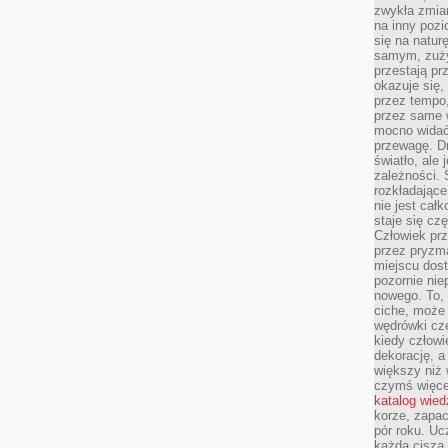
zwykła zmian
na inny pozi
się na natur
samym, zuży
przestają pr
okazuje się,
przez tempo,
przez same 
mocno widać,
przewagę. Dr
światło, ale
zależności. Ś
rozkładające
nie jest cał
staje się czę
Człowiek prz
przez pryzm
miejscu dost
pozornie ni
nowego. To, 
ciche, może 
wędrówki cz
kiedy człowi
dekorację, 
większy niż 
czymś więce
katalog wied
korze, zapac
pór roku. Uc
każda cisza 