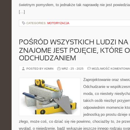
świetnym pomysłem, to jednakże tak naprawdę nie jest powiedzia
[…]
CATEGORIES:
MOTORYZACJA
POŚRÓD WSZYSTKICH LUDZI NA 
ZNAJOME JEST POJĘCIE, KTÓRE
ODCHUDZANIEM
POSTED BY ADMIN
WRZ - 25 - 2025
MOŻLIWOŚĆ KOMENTOWA
Zaprojektowanie oraz stwor
Odchudzanie w współczesny
moda, co niestety niesłych
takich osób niezbyt przyjem
odpowiednim momencie kto
jednostką po prostu dzieje 
złego, może coś, co dziać się nie powinno, chociażby to, że prze
wygląd, o niejedzenie, bądź wykazuje jeszcze innego rodzaju syg