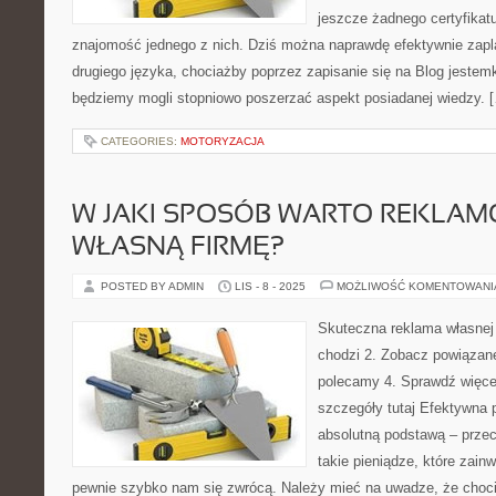
jeszcze żadnego certyfikatu
znajomość jednego z nich. Dziś można naprawdę efektywnie zapl
drugiego języka, chociażby poprzez zapisanie się na Blog jestemk
będziemy mogli stopniowo poszerzać aspekt posiadanej wiedzy. 
CATEGORIES:
MOTORYZACJA
W JAKI SPOSÓB WARTO REKLA
WŁASNĄ FIRMĘ?
POSTED BY ADMIN
LIS - 8 - 2025
MOŻLIWOŚĆ KOMENTOWAN
Skuteczna reklama własnej 
chodzi 2. Zobacz powiązane
polecamy 4. Sprawdź więcej
szczegóły tutaj Efektywna p
absolutną podstawą – przec
takie pieniądze, które zai
pewnie szybko nam się zwrócą. Należy mieć na uwadze, że choci