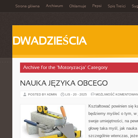
Archiwum
Pepsi
Strona główna
Okłamuje
Spis Treści
Syg
DWADZIEŚCIA
Archive for the ‘Motoryzacja’ Category
NAUKA JĘZYKA OBCEGO
POSTED BY ADMIN
LIS - 20 - 2025
MOŻLIWOŚĆ KOMENTOWAN
Kształtować powinien się 
będziemy myśleć o tym, w 
swoje umiejętności, na pe
głowę taka myśl, jak nauka
szczególnie wtenczas, jeże