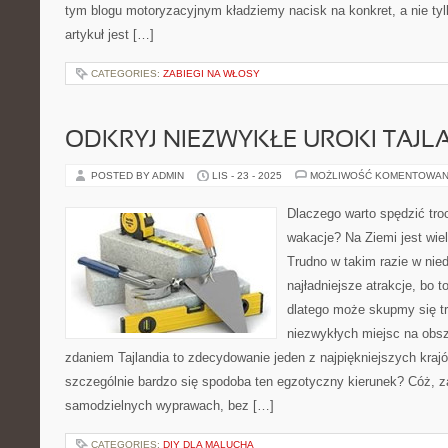
tym blogu motoryzacyjnym kładziemy nacisk na konkret, a nie tyl
artykuł jest […]
CATEGORIES:
ZABIEGI NA WŁOSY
ODKRYJ NIEZWYKŁE UROKI TAJLA
POSTED BY ADMIN
LIS - 23 - 2025
MOŻLIWOŚĆ KOMENTOWAN
Dlaczego warto spędzić tro
wakacje? Na Ziemi jest wie
Trudno w takim razie w nied
najładniejsze atrakcje, bo 
dlatego może skupmy się tr
niezwykłych miejsc na obsz
zdaniem Tajlandia to zdecydowanie jeden z najpiękniejszych kra
szczególnie bardzo się spodoba ten egzotyczny kierunek? Cóż, 
samodzielnych wyprawach, bez […]
CATEGORIES:
DIY DLA MALUCHA