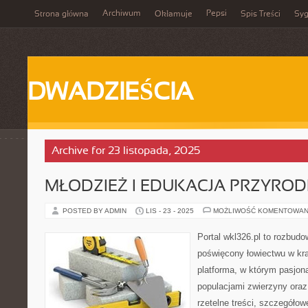
Archiwum
Pepsi
Strona główna
Okłamuje
Spis Treści
Syg
DWADZIEŚCIA
Archive for 23 listopada, 2025
MŁODZIEŻ I EDUKACJA PRZYROD
POSTED BY ADMIN
LIS - 23 - 2025
MOŻLIWOŚĆ KOMENTOWAN
Portal wkl326.pl to rozbud
poświęcony łowiectwu w kra
platforma, w którym pasjon
populacjami zwierzyny ora
rzetelne treści, szczegóło