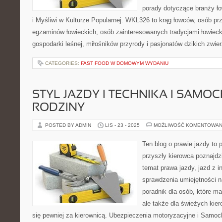
porady dotyczące branży łow
i Myśliwi w Kulturze Popularnej. WKL326 to krąg łowców, osób pr
egzaminów łowieckich, osób zainteresowanych tradycjami łowiecki
gospodarki leśnej, miłośników przyrody i pasjonatów dzikich zwier
CATEGORIES:
FAST FOOD W DOMOWYM WYDANIU
STYL JAZDY I TECHNIKA I SAMO
RODZINY
POSTED BY ADMIN
LIS - 23 - 2025
MOŻLIWOŚĆ KOMENTOWAN
Ten blog o prawie jazdy to 
przyszły kierowca poznajdzi
temat prawa jazdy, jazd z i
sprawdzenia umiejętności
poradnik dla osób, które m
ale także dla świeżych kie
się pewniej za kierownicą. Ubezpieczenia motoryzacyjne i Samoc