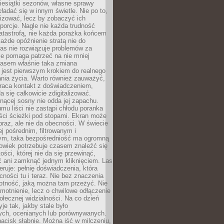
iesiątki sezonów, własne sprawy
ładać się w innym świetle. Nie po to,
lizować, lecz by zobaczyć ich
porcje. Nagle nie każda trudność
atastrofą, nie każda porażka końcem
 każde opóźnienie stratą nie do
Las nie rozwiązuje problemów za
le pomaga patrzeć na nie mniej
asem właśnie taka zmiana
 jest pierwszym krokiem do realnego
nia życia. Warto również zauważyć,
wraca kontakt z doświadczeniem,
a się całkowicie zdigitalizować.
nącej sosny nie odda jej zapachu.
mu liści nie zastąpi chłodu poranka
ści ścieżki pod stopami. Ekran może
raz, ale nie da obecności. W świecie
ej pośrednim, filtrowanym i
ym, taka bezpośredniość ma ogromną
owiek potrzebuje czasem znaleźć się
ości, której nie da się przewinąć,
ć ani zamknąć jednym kliknięciem. Las
feruje: pełnię doświadczenia, która
ości tu i teraz. Nie bez znaczenia
otność, jaką można tam przeżyć. Nie
motnienie, lecz o chwilowe odłączenie
połecznej widzialności. Na co dzień
je tak, jakby stale było
ch, ocenianych lub porównywanych.
nacisk słabnie. Można iść w milczeniu,