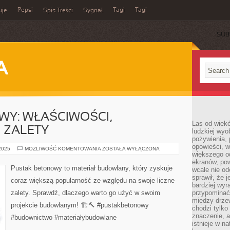
Pepsi
Tagi
Tagi
uje
Spis Treści
Sygnał
SUB
A
WY: WŁAŚCIWOŚCI,
Las od wiek
 ZALETY
ludzkiej wyo
pożywienia, 
opowieści, w
PUSTAK
 2025
MOŻLIWOŚĆ KOMENTOWANIA
ZOSTAŁA WYŁĄCZONA
większego od
BETONOWY:
WŁAŚCIWOŚCI,
ekranów, po
ZASTOSOWANIE
Pustak betonowy to materiał budowlany, który zyskuje
wcale nie od
I
ZALETY
sprawił, że 
coraz większą popularność ze względu na swoje liczne
bardziej wyr
zalety. Sprawdź, dlaczego warto go użyć w swoim
przypominać
między drzew
projekcie budowlanym! 🏗️🔨 #pustakbetonowy
chodzi tylko
znaczenie, a
#budownictwo #materiałybudowlane
istnieje w n