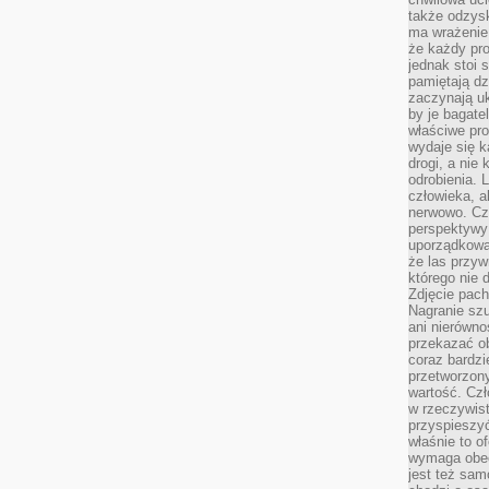
także odzys
ma wrażenie,
że każdy pro
jednak stoi 
pamiętają dz
zaczynają uk
by je bagate
właściwe pro
wydaje się k
drogi, a nie
odrobienia. 
człowieka, a
nerwowo. Cz
perspektywy
uporządkowa
że las przy
którego nie d
Zdjęcie pach
Nagranie szu
ani nierówno
przekazać ob
coraz bardzi
przetworzon
wartość. Czł
w rzeczywist
przyspieszy
właśnie to o
wymaga obecn
jest też sam