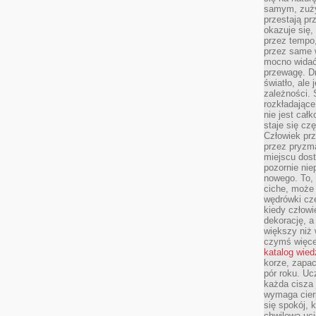
samym, zuży
przestają pr
okazuje się,
przez tempo,
przez same 
mocno widać,
przewagę. Dr
światło, ale
zależności. Ś
rozkładające
nie jest cał
staje się czę
Człowiek prz
przez pryzm
miejscu dost
pozornie ni
nowego. To, 
ciche, może 
wędrówki cz
kiedy człowi
dekorację, 
większy niż 
czymś więce
katalog wied
korze, zapac
pór roku. Uc
każda cisza 
wymaga cierp
się spokój, 
chwilowa uc