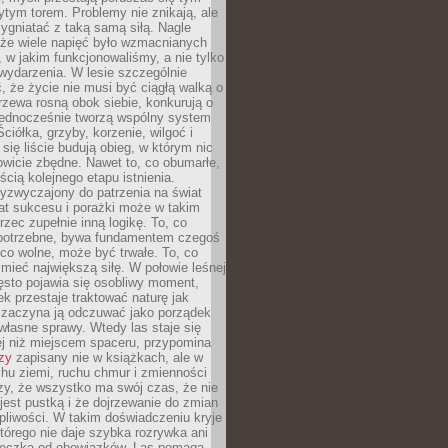
tym torem. Problemy nie znikają, ale
zygniatać z taką samą siłą. Nagle
 że wiele napięć było wzmacnianych
 w jakim funkcjonowaliśmy, a nie tylko
wydarzenia. W lesie szczególnie
 że życie nie musi być ciągłą walką o
zewa rosną obok siebie, konkurują o
 jednocześnie tworzą wspólny system
ciółka, grzyby, korzenie, wilgoć i
 się liście budują obieg, w którym nic
kowicie zbędne. Nawet to, co obumarłe,
ścią kolejnego etapu istnienia.
yzwyczajony do patrzenia na świat
at sukcesu i porażki może w takim
rzec zupełnie inną logikę. To, co
epotrzebne, bywa fundamentem czegoś
co wolne, może być trwałe. To, co
mieć największą siłę. W połowie leśnej
ęsto pojawia się osobliwy moment,
ek przestaje traktować naturę jak
a zaczyna ją odczuwać jako porządek
własne sprawy. Wtedy las staje się
j niż miejscem spaceru, przypomina
zy
zapisany nie w książkach, ale w
hu ziemi, ruchu chmur i zmienności
zy, że wszystko ma swój czas, że nie
jest pustką i że dojrzewanie do zmian
liwości. W takim doświadczeniu kryje
którego nie daje szybka rozrywka ani
ieczka od obowiązków. Las pomaga