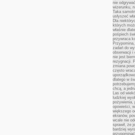
nie odgrywać
wizerunku, n
Taka samotn
usłyszeć wł
Dla niektóry
których moż
właśnie dlat
pośpiech świ
przywraca k
Przypomina, 
zadań do wyk
obserwacji i
nie jest bie
rezygnacji. 
zmiana powol
często wraca
uporządkowan
dlatego w św
potrzebujemy
chcą, a jedna
Las od wiek
ludzkiej wyo
pożywienia, 
opowieści, w
większego od
ekranów, po
wcale nie od
sprawił, że 
bardziej wyr
przypominać