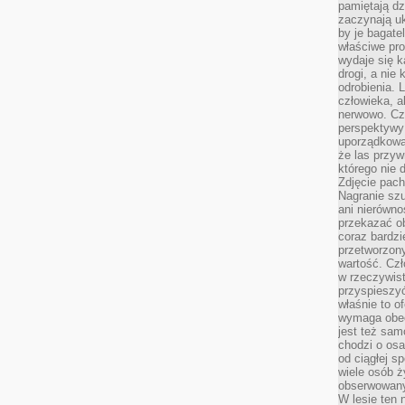
pamiętają dz
zaczynają uk
by je bagate
właściwe pro
wydaje się k
drogi, a nie
odrobienia. 
człowieka, a
nerwowo. Cz
perspektywy
uporządkowa
że las przy
którego nie d
Zdjęcie pach
Nagranie szu
ani nierówno
przekazać ob
coraz bardzi
przetworzon
wartość. Czł
w rzeczywist
przyspieszy
właśnie to o
wymaga obecn
jest też sam
chodzi o osa
od ciągłej s
wiele osób ży
obserwowany
W lesie ten 