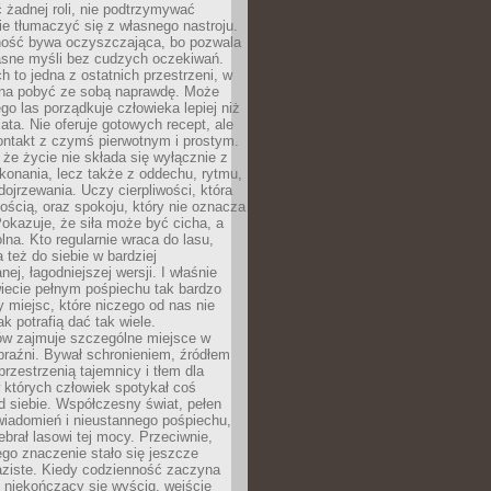
 żadnej roli, nie podtrzymywać
ie tłumaczyć się z własnego nastroju.
ość bywa oczyszczająca, bo pozwala
asne myśli bez cudzych oczekiwań.
ch to jedna z ostatnich przestrzeni, w
na pobyć ze sobą naprawdę. Może
ego las porządkuje człowieka lepiej niż
ata. Nie oferuje gotowych recept, ale
ontakt z czymś pierwotnym i prostym.
że życie nie składa się wyłącznie z
onania, lecz także z oddechu, rytmu,
 dojrzewania. Uczy cierpliwości, która
rnością, oraz spokoju, który nie oznacza
Pokazuje, że siła może być cicha, a
na. Kto regularnie wraca do lasu,
 też do siebie w bardziej
ej, łagodniejszej wersji. I właśnie
iecie pełnym pośpiechu tak bardzo
 miejsc, które niczego od nas nie
k potrafią dać tak wiele.
ów zajmuje szczególne miejsce w
braźni. Bywał schronieniem, źródłem
przestrzenią tajemnicy i tłem dla
 których człowiek spotykał coś
 siebie. Współczesny świat, pełen
wiadomień i nieustannego pośpiechu,
ebrał lasowi tej mocy. Przeciwnie,
jego znaczenie stało się jeszcze
aziste. Kiedy codzienność zaczyna
 niekończący się wyścig, wejście