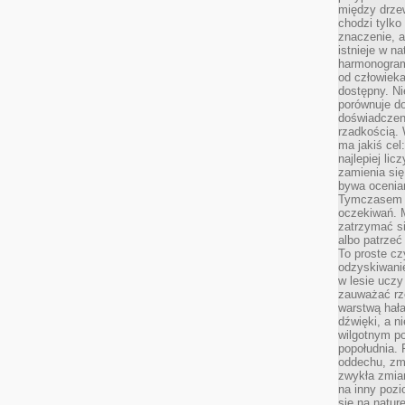
między drzew
chodzi tylko
znaczenie, a
istnieje w n
harmonogram
od człowieka
dostępny. Ni
porównuje do
doświadczeni
rzadkością.
ma jakiś cel
najlepiej li
zamienia się
bywa ocenia
Tymczasem la
oczekiwań. M
zatrzymać s
albo patrzeć
To proste cz
odzyskiwani
w lesie uczy
zauważać rze
warstwą hał
dźwięki, a n
wilgotnym p
popołudnia. 
oddechu, zmę
zwykła zmian
na inny pozi
się na natur