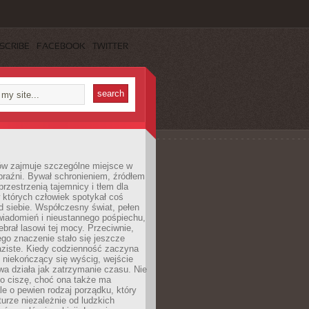
SCRIBE
FACEBOOK
TWITTER
ów zajmuje szczególne miejsce w
braźni. Bywał schronieniem, źródłem
przestrzenią tajemnicy i tłem dla
 których człowiek spotykał coś
 siebie. Współczesny świat, pełen
wiadomień i nieustannego pośpiechu,
ebrał lasowi tej mocy. Przeciwnie,
jego znaczenie stało się jeszcze
aziste. Kiedy codzienność zaczyna
 niekończący się wyścig, wejście
a działa jak zatrzymanie czasu. Nie
 o ciszę, choć ona także ma
le o pewien rodzaj porządku, który
aturze niezależnie od ludzkich