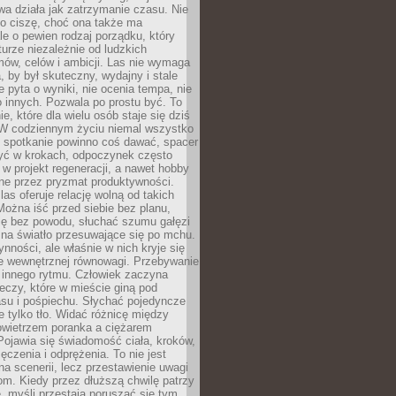
a działa jak zatrzymanie czasu. Nie
 o ciszę, choć ona także ma
le o pewien rodzaj porządku, który
aturze niezależnie od ludzkich
ów, celów i ambicji. Las nie wymaga
, by był skuteczny, wydajny i stale
e pyta o wyniki, nie ocenia tempa, nie
 innych. Pozwala po prostu być. To
e, które dla wielu osób staje się dziś
 W codziennym życiu niemal wszystko
: spotkanie powinno coś dawać, spacer
czyć w krokach, odpoczynek często
 w projekt regeneracji, a nawet hobby
ne przez pryzmat produktywności.
s oferuje relację wolną od takich
ożna iść przed siebie bez planu,
ię bez powodu, słuchać szumu gałęzi
 na światło przesuwające się po mchu.
ynności, ale właśnie w nich kryje się
e wewnętrznej równowagi. Przebywanie
 innego rytmu. Człowiek zaczyna
czy, które w mieście giną pod
asu i pośpiechu. Słychać pojedyncze
ie tylko tło. Widać różnicę między
owietrzem poranka a ciężarem
Pojawia się świadomość ciała, kroków,
czenia i odprężenia. To nie jest
a scenerii, lecz przestawienie uwagi
om. Kiedy przez dłuższą chwilę patrzy
ę, myśli przestają poruszać się tym