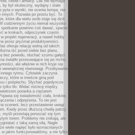
ów, celów i ambicji. Las nie wymaga
, by był skuteczny, wydajny i stale
e pyta o wyniki, nie ocenia tempa, nie
 innych. Pozwala po prostu być. To
e, które dla wielu osób staje się dziś
 W codziennym życiu niemal wszystko
: spotkanie powinno coś dawać, spacer
czyć w krokach, odpoczynek często
 w projekt regeneracji, a nawet hobby
ne przez pryzmat produktywności.
s oferuje relację wolną od takich
ożna iść przed siebie bez planu,
ię bez powodu, słuchać szumu gałęzi
 na światło przesuwające się po mchu.
ynności, ale właśnie w nich kryje się
e wewnętrznej równowagi. Przebywanie
 innego rytmu. Człowiek zaczyna
czy, które w mieście giną pod
asu i pośpiechu. Słychać pojedyncze
ie tylko tło. Widać różnicę między
owietrzem poranka a ciężarem
Pojawia się świadomość ciała, kroków,
czenia i odprężenia. To nie jest
a scenerii, lecz przestawienie uwagi
om. Kiedy przez dłuższą chwilę patrzy
ę, myśli przestają poruszać się tym
tym torem. Problemy nie znikają, ale
zygniatać z taką samą siłą. Nagle
 że wiele napięć było wzmacnianych
 w jakim funkcjonowaliśmy, a nie tylko