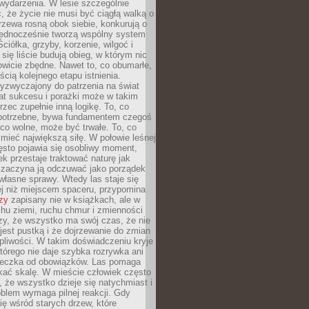
wydarzenia. W lesie szczególnie
 że życie nie musi być ciągłą walką o
zewa rosną obok siebie, konkurują o
 jednocześnie tworzą wspólny system
ciółka, grzyby, korzenie, wilgoć i
 się liście budują obieg, w którym nic
kowicie zbędne. Nawet to, co obumarłe,
ścią kolejnego etapu istnienia.
yzwyczajony do patrzenia na świat
at sukcesu i porażki może w takim
rzec zupełnie inną logikę. To, co
epotrzebne, bywa fundamentem czegoś
co wolne, może być trwałe. To, co
mieć największą siłę. W połowie leśnej
ęsto pojawia się osobliwy moment,
ek przestaje traktować naturę jak
a zaczyna ją odczuwać jako porządek
własne sprawy. Wtedy las staje się
j niż miejscem spaceru, przypomina
zy
zapisany nie w książkach, ale w
hu ziemi, ruchu chmur i zmienności
zy, że wszystko ma swój czas, że nie
jest pustką i że dojrzewanie do zmian
liwości. W takim doświadczeniu kryje
którego nie daje szybka rozrywka ani
ieczka od obowiązków. Las pomaga
kać skalę. W mieście człowiek często
 że wszystko dzieje się natychmiast i
blem wymaga pilnej reakcji. Gdy
się wśród starych drzew, które