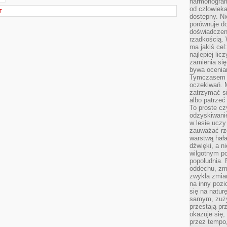
harmonogram
od człowieka
T
dostępny. Ni
porównuje do
doświadczeni
rzadkością.
ma jakiś cel
najlepiej li
zamienia się
bywa ocenia
Tymczasem la
oczekiwań. M
zatrzymać s
albo patrzeć
To proste cz
odzyskiwani
w lesie uczy
zauważać rze
warstwą hał
dźwięki, a n
wilgotnym p
popołudnia. 
oddechu, zmę
zwykła zmian
na inny pozi
się na natur
samym, zuży
przestają pr
okazuje się,
przez tempo,