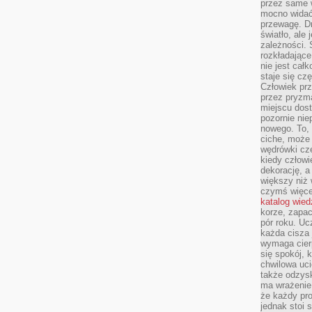
przez same 
mocno widać,
przewagę. Dr
światło, ale
zależności. Ś
rozkładające
nie jest cał
staje się czę
Człowiek prz
przez pryzm
miejscu dost
pozornie ni
nowego. To, 
ciche, może 
wędrówki cz
kiedy człowi
dekorację, 
większy niż 
czymś więce
katalog wied
korze, zapac
pór roku. Uc
każda cisza 
wymaga cierp
się spokój, 
chwilowa uc
także odzys
ma wrażenie,
że każdy pro
jednak stoi 