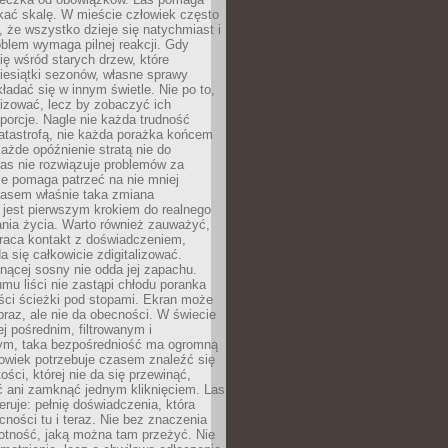
kać skalę. W mieście człowiek często
 że wszystko dzieje się natychmiast i
blem wymaga pilnej reakcji. Gdy
się wśród starych drzew, które
iesiątki sezonów, własne sprawy
ładać się w innym świetle. Nie po to,
lizować, lecz by zobaczyć ich
porcje. Nagle nie każda trudność
atastrofą, nie każda porażka końcem
 każde opóźnienie stratą nie do
Las nie rozwiązuje problemów za
le pomaga patrzeć na nie mniej
asem właśnie taka zmiana
 jest pierwszym krokiem do realnego
nia życia. Warto również zauważyć,
wraca kontakt z doświadczeniem,
a się całkowicie zdigitalizować.
nącej sosny nie odda jej zapachu.
mu liści nie zastąpi chłodu poranka
ści ścieżki pod stopami. Ekran może
raz, ale nie da obecności. W świecie
ej pośrednim, filtrowanym i
ym, taka bezpośredniość ma ogromną
owiek potrzebuje czasem znaleźć się
ości, której nie da się przewinąć,
ć ani zamknąć jednym kliknięciem. Las
feruje: pełnię doświadczenia, która
ości tu i teraz. Nie bez znaczenia
otność, jaką można tam przeżyć. Nie