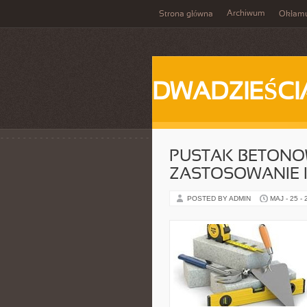
Archiwum
Strona główna
Okłam
DWADZIEŚCI
PUSTAK BETONO
ZASTOSOWANIE I
POSTED BY ADMIN
MAJ - 25 -