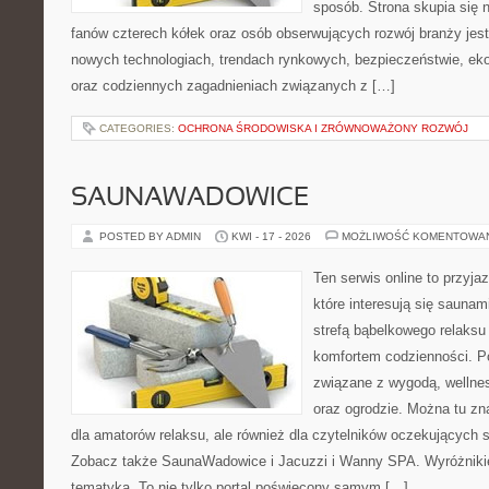
sposób. Strona skupia się 
fanów czterech kółek oraz osób obserwujących rozwój branży jest
nowych technologiach, trendach rynkowych, bezpieczeństwie, ekol
oraz codziennych zagadnieniach związanych z […]
CATEGORIES:
OCHRONA ŚRODOWISKA I ZRÓWNOWAŻONY ROZWÓJ
SAUNAWADOWICE
POSTED BY ADMIN
KWI - 17 - 2026
MOŻLIWOŚĆ KOMENTOWA
Ten serwis online to przyja
które interesują się sauna
strefą bąbelkowego relaks
komfortem codzienności. Po
związane z wygodą, wellne
oraz ogrodzie. Można tu z
dla amatorów relaksu, ale również dla czytelników oczekujących 
Zobacz także SaunaWadowice i Jacuzzi i Wanny SPA. Wyróżnikiem
tematyka. To nie tylko portal poświęcony samym […]