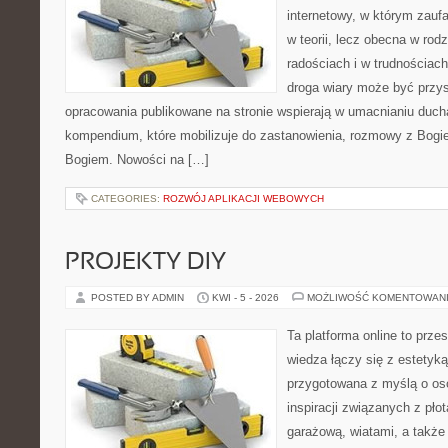
internetowy, w którym zauf
w teorii, lecz obecna w rodz
radościach i w trudnościach
droga wiary może być przys
opracowania publikowane na stronie wspierają w umacnianiu ducha
kompendium, które mobilizuje do zastanowienia, rozmowy z Bogie
Bogiem. Nowości na […]
CATEGORIES:
ROZWÓJ APLIKACJI WEBOWYCH
PROJEKTY DIY
POSTED BY ADMIN
KWI - 5 - 2026
MOŻLIWOŚĆ KOMENTOWAN
Ta platforma online to prze
wiedza łączy się z estetyką
przygotowana z myślą o o
inspiracji związanych z pł
garażową, wiatami, a także