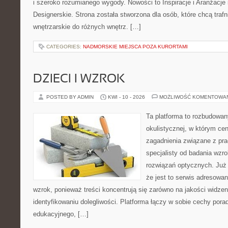
i szeroko rozumianego wygody. Nowości to Inspiracje i Aranżacje
Designerskie. Strona została stworzona dla osób, które chcą trafn
wnętrzarskie do różnych wnętrz. […]
CATEGORIES:
NADMORSKIE MIEJSCA POZA KURORTAMI
DZIECI I WZROK
POSTED BY ADMIN
KWI - 10 - 2026
MOŻLIWOŚĆ KOMENTOWA
Ta platforma to rozbudowa
okulistycznej, w którym cen
zagadnienia związane z prac
specjalisty od badania wzr
rozwiązań optycznych. Już 
że jest to serwis adresowa
wzrok, ponieważ treści koncentrują się zarówno na jakości widzeni
identyfikowaniu dolegliwości. Platforma łączy w sobie cechy porad
edukacyjnego, […]