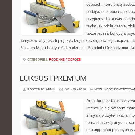
osobach, które chcą zadba
podejść do siebie i spojrze
przyjazny. To serwis pora
takim jak odchudzanie, zbi
także lepsza kondycja psyc
pomysłów, aby jeść lepiej, żyć lżej i czuć się pewniej, znajdzie 
Polecam Mity i Fakty o Odchudzaniu i Poradniki Odchudzania. Na
CATEGORIES:
RODZINNE PODRÓŻE
LUKSUS I PREMIUM
POSTED BY ADMIN
KWI - 20 - 2026
MOŻLIWOŚĆ KOMENTOWA
Auto Jarmark to współczesn
interesują się światem moto
z myślą o czytelnikach, kt
tematach związanych z sam
szukają treści podanych w 