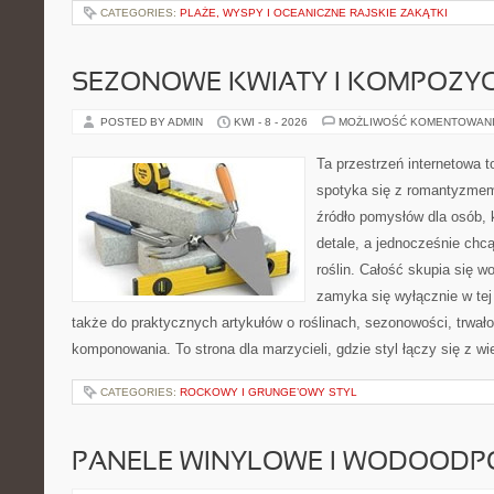
CATEGORIES:
PLAŻE, WYSPY I OCEANICZNE RAJSKIE ZAKĄTKI
SEZONOWE KWIATY I KOMPOZYC
POSTED BY ADMIN
KWI - 8 - 2026
MOŻLIWOŚĆ KOMENTOWAN
Ta przestrzeń internetowa t
spotyka się z romantyzmem
źródło pomysłów dla osób, k
detale, a jednocześnie chcą
roślin. Całość skupia się wo
zamyka się wyłącznie w tej
także do praktycznych artykułów o roślinach, sezonowości, trwał
komponowania. To strona dla marzycieli, gdzie styl łączy się z w
CATEGORIES:
ROCKOWY I GRUNGE’OWY STYL
PANELE WINYLOWE I WODOODP