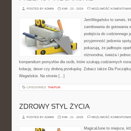
POSTED BY ADMIN
KWI - 23 - 2026
MOŻLIWOŚĆ KOMENTOWA
JemWegańsko to serwis, któ
zamiłowania do gotowania w
podejścia do codziennego je
przyjemność jedzenia spotyk
pokazują, że jadłospis opar
różnorodna, świeża i jedno
kompendium pomysłów dla osób, które szukają codziennych rozwi
kolację, deser czy drobną przekąskę. Zobacz także Dla Początku
Wegańskie. Na stronie […]
CATEGORIES:
THAIFUN
ZDROWY STYL ŻYCIA
POSTED BY ADMIN
KWI - 21 - 2026
MOŻLIWOŚĆ KOMENTOWA
MagicalJune to miejsce, kt