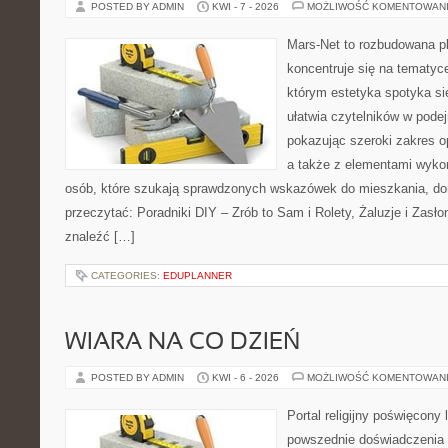
POSTED BY ADMIN
KWI - 7 - 2026
MOŻLIWOŚĆ KOMENTOWAN
Mars-Net to rozbudowana pl
koncentruje się na tematyce
którym estetyka spotyka si
ułatwia czytelników w pode
pokazując szeroki zakres o
a także z elementami wyko
osób, które szukają sprawdzonych wskazówek do mieszkania, dom
przeczytać: Poradniki DIY – Zrób to Sam i Rolety, Żaluzje i Zasł
znaleźć […]
CATEGORIES:
EDUPLANNER
WIARA NA CO DZIEŃ
POSTED BY ADMIN
KWI - 6 - 2026
MOŻLIWOŚĆ KOMENTOWAN
Portal religijny poświęcony 
powszednie doświadczenia 