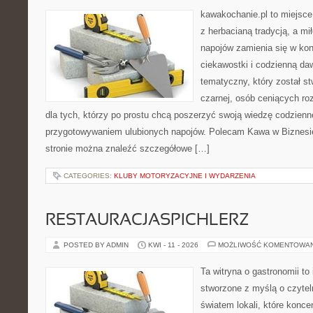
kawakochanie.pl to miejsce
z herbacianą tradycją, a m
napojów zamienia się w konk
ciekawostki i codzienną da
tematyczny, który został s
czarnej, osób ceniących ro
dla tych, którzy po prostu chcą poszerzyć swoją wiedzę codzienn
przygotowywaniem ulubionych napojów. Polecam Kawa w Biznesi
stronie można znaleźć szczegółowe […]
CATEGORIES:
KLUBY MOTORYZACYJNE I WYDARZENIA
RESTAURACJASPICHLERZ
POSTED BY ADMIN
KWI - 11 - 2026
MOŻLIWOŚĆ KOMENTOWA
Ta witryna o gastronomii to
stworzone z myślą o czyte
światem lokali, które konce