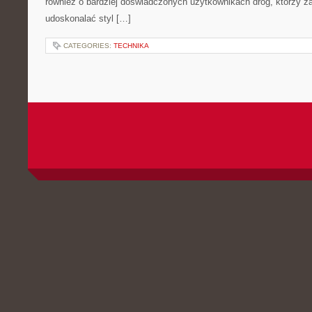
również o bardziej doświadczonych użytkownikach dróg, którzy za
udoskonalać styl […]
CATEGORIES:
TECHNIKA