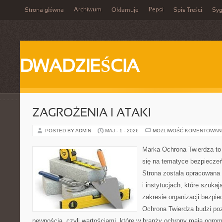
Archiwum
Pepsi
Strona główna
Okłamuje
Spis Treści
Syg
DWADZIEŚCIA
ZAGROŻENIA I ATAKI
POSTED BY ADMIN
MAJ - 1 - 2026
MOŻLIWOŚĆ KOMENTOWAN
Marka Ochrona Twierdza to 
się na tematyce bezpiecze
Strona została opracowana 
i instytucjach, które szuka
zakresie organizacji bezp
Ochrona Twierdza budzi po
pewnością, czyli wartościami, które w branży ochrony mają ogr