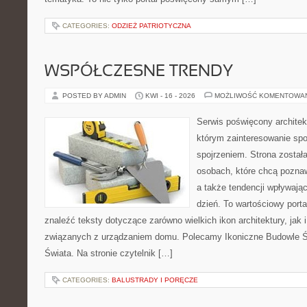
CATEGORIES:
ODZIEŻ PATRIOTYCZNA
WSPÓŁCZESNE TRENDY
POSTED BY ADMIN
KWI - 16 - 2026
MOŻLIWOŚĆ KOMENTOWA
Serwis poświęcony architek
którym zainteresowanie sp
spojrzeniem. Strona został
osobach, które chcą pozna
a także tendencji wpływają
dzień. To wartościowy port
znaleźć teksty dotyczące zarówno wielkich ikon architektury, jak
związanych z urządzaniem domu. Polecamy Ikoniczne Budowle Św
Świata. Na stronie czytelnik […]
CATEGORIES:
BALUSTRADY I PORĘCZE