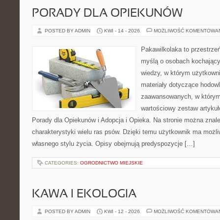
PORADY DLA OPIEKUNÓW
POSTED BY ADMIN
KWI - 14 - 2026
MOŻLIWOŚĆ KOMENTOWA
Pakawilkolaka to przestrzeń
myślą o osobach kochając
wiedzy, w którym użytkowni
materiały dotyczące hodowl
zaawansowanych, w którym i
wartościowy zestaw artykułó
Porady dla Opiekunów i Adopcja i Opieka. Na stronie można zna
charakterystyki wielu ras psów. Dzięki temu użytkownik ma moż
własnego stylu życia. Opisy obejmują predyspozycje […]
CATEGORIES:
OGRODNICTWO MIEJSKIE
KAWA I EKOLOGIA
POSTED BY ADMIN
KWI - 12 - 2026
MOŻLIWOŚĆ KOMENTOWA