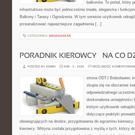
balkonów. To portal, który
infrastruktura może być jednocześnie trwała, elegancka i funkcjo
Balkony i Tarasy i Ogrodzenia. W tym serwisie użytkownik odnajdzi
przeanalizować najważniejsze zagadnienia […]
CATEGORIES:
MADAGASKAR
PORADNIK KIEROWCY – NA CO D
POSTED BY ADMIN
KWI - 3 - 2026
MOŻLIWOŚĆ KOMENTOWAN
strona ODTJ Bolesławiec to
skupia się na obszarowi św
odpowiedzialnego uczestni
doskonalenia umiejętności k
którym użytkownik odnajdzi
dotyczące praktyki prowadze
obowiązujących na drodze, przygotowania do egzaminu kierowcy, 
kierowcy. Witryna została przygotowana z myślą o tych, którzy dop