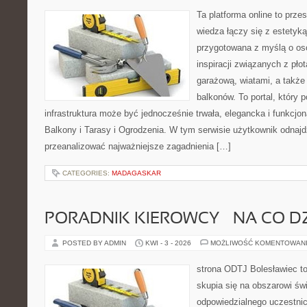
Ta platforma online to prze
wiedza łączy się z estetyką
przygotowana z myślą o o
inspiracji związanych z pł
garażową, wiatami, a także
balkonów. To portal, który
infrastruktura może być jednocześnie trwała, elegancka i funkcjo
Balkony i Tarasy i Ogrodzenia. W tym serwisie użytkownik odnajdzi
przeanalizować najważniejsze zagadnienia […]
CATEGORIES:
MADAGASKAR
PORADNIK KIEROWCY – NA CO D
POSTED BY ADMIN
KWI - 3 - 2026
MOŻLIWOŚĆ KOMENTOWAN
strona ODTJ Bolesławiec to
skupia się na obszarowi św
odpowiedzialnego uczestni