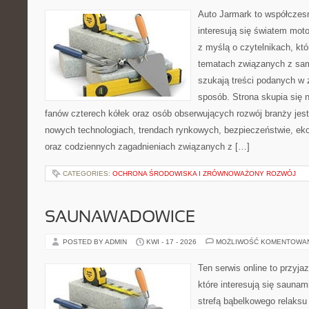
Auto Jarmark to współczesn
interesują się światem moto
z myślą o czytelnikach, kt
tematach związanych z sam
szukają treści podanych w 
sposób. Strona skupia się 
fanów czterech kółek oraz osób obserwujących rozwój branży jest
nowych technologiach, trendach rynkowych, bezpieczeństwie, ekol
oraz codziennych zagadnieniach związanych z […]
CATEGORIES:
OCHRONA ŚRODOWISKA I ZRÓWNOWAŻONY ROZWÓJ
SAUNAWADOWICE
POSTED BY ADMIN
KWI - 17 - 2026
MOŻLIWOŚĆ KOMENTOWA
Ten serwis online to przyja
które interesują się sauna
strefą bąbelkowego relaks