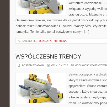
komfortem codzienności. Po
związane z wygodą, wellne
oraz ogrodzie. Można tu z
dla amatorów relaksu, ale również dla czytelników oczekujących 
Zobacz także SaunaWadowice i Jacuzzi i Wanny SPA. Wyróżnikiem
tematyka. To nie tylko portal poświęcony samym […]
CATEGORIES:
ODZIEŻ PATRIOTYCZNA
WSPÓŁCZESNE TRENDY
POSTED BY ADMIN
KWI - 16 - 2026
MOŻLIWOŚĆ KOMENTOWA
Serwis poświęcony architek
którym zainteresowanie sp
spojrzeniem. Strona został
osobach, które chcą pozna
a także tendencji wpływają
dzień. To wartościowy port