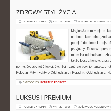
ZDROWY STYL ŻYCIA
POSTED BY ADMIN
KWI - 21 - 2026
MOŻLIWOŚĆ KOMENTOWA
MagicalJune to miejsce, kt
osobach, które chcą zadba
podejść do siebie i spojrze
przyjazny. To serwis pora
takim jak odchudzanie, zbi
także lepsza kondycja psyc
pomysłów, aby jeść lepiej, żyć lżej i czuć się pewniej, znajdzie 
Polecam Mity i Fakty o Odchudzaniu i Poradniki Odchudzania. Na
CATEGORIES:
RODZINNE PODRÓŻE
LUKSUS I PREMIUM
POSTED BY ADMIN
KWI - 20 - 2026
MOŻLIWOŚĆ KOMENTOWA