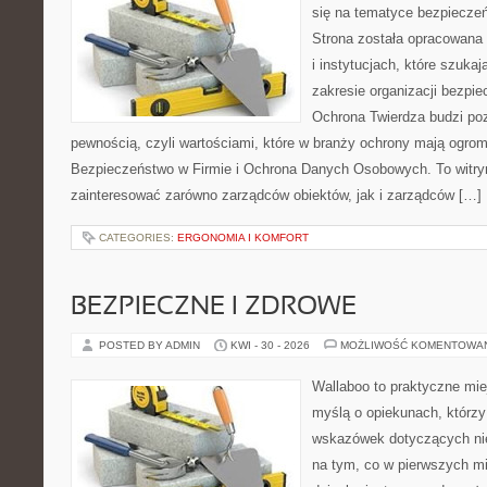
się na tematyce bezpiecze
Strona została opracowana 
i instytucjach, które szuka
zakresie organizacji bezp
Ochrona Twierdza budzi po
pewnością, czyli wartościami, które w branży ochrony mają ogr
Bezpieczeństwo w Firmie i Ochrona Danych Osobowych. To witry
zainteresować zarówno zarządców obiektów, jak i zarządców […]
CATEGORIES:
ERGONOMIA I KOMFORT
BEZPIECZNE I ZDROWE
POSTED BY ADMIN
KWI - 30 - 2026
MOŻLIWOŚĆ KOMENTOWA
Wallaboo to praktyczne mie
myślą o opiekunach, którz
wskazówek dotyczących nie
na tym, co w pierwszych mi