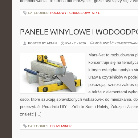
komponowania. To strona dla marzycieli, gdzie styl łączy się z w
CATEGORIES:
ROCKOWY I GRUNGE’OWY STYL
PANELE WINYLOWE I WODOODP
POSTED BY ADMIN
KWI - 7 - 2026
MOŻLIWOŚĆ KOMENTOWAN
Mars-Net to rozbudowana pl
koncentruje się na tematyce
którym estetyka spotyka si
ułatwia czytelników w pode
pokazując szeroki zakres o
a także z elementami wyko
osób, które szukają sprawdzonych wskazówek do mieszkania, dom
przeczytać: Poradniki DIY – Zrób to Sam i Rolety, Żaluzje i Zasł
znaleźć […]
CATEGORIES:
EDUPLANNER