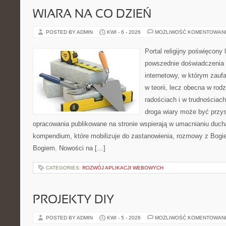
WIARA NA CO DZIEŃ
POSTED BY ADMIN
KWI - 6 - 2026
MOŻLIWOŚĆ KOMENTOWAN
Portal religijny poświęcony 
powszednie doświadczenia 
internetowy, w którym zauf
w teorii, lecz obecna w rodz
radościach i w trudnościach
droga wiary może być przys
opracowania publikowane na stronie wspierają w umacnianiu ducha
kompendium, które mobilizuje do zastanowienia, rozmowy z Bogie
Bogiem. Nowości na […]
CATEGORIES:
ROZWÓJ APLIKACJI WEBOWYCH
PROJEKTY DIY
POSTED BY ADMIN
KWI - 5 - 2026
MOŻLIWOŚĆ KOMENTOWAN