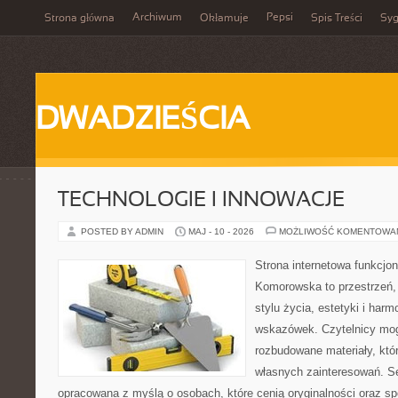
Archiwum
Pepsi
Strona główna
Okłamuje
Spis Treści
Syg
DWADZIEŚCIA
TECHNOLOGIE I INNOWACJE
POSTED BY ADMIN
MAJ - 10 - 2026
MOŻLIWOŚĆ KOMENTOWA
Strona internetowa funkcjo
Komorowska to przestrzeń, k
stylu życia, estetyki i har
wskazówek. Czytelnicy mog
rozbudowane materiały, któr
własnych zainteresowań. Se
opracowana z myślą o osobach, które cenią oryginalności oraz sp