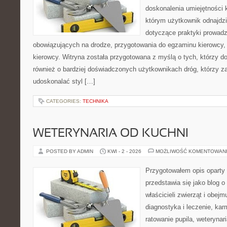
doskonalenia umiejętności k
którym użytkownik odnajdzi
dotyczące praktyki prowadze
obowiązujących na drodze, przygotowania do egzaminu kierowcy, 
kierowcy. Witryna została przygotowana z myślą o tych, którzy dop
również o bardziej doświadczonych użytkownikach dróg, którzy za
udoskonalać styl […]
CATEGORIES:
TECHNIKA
WETERYNARIA OD KUCHNI
POSTED BY ADMIN
KWI - 2 - 2026
MOŻLIWOŚĆ KOMENTOWAN
Przygotowałem opis oparty 
przedstawia się jako blog o
właścicieli zwierząt i obejm
diagnostyka i leczenie, kar
ratowanie pupila, weterynar