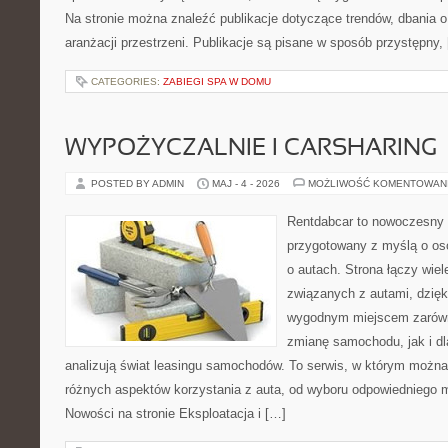
Na stronie można znaleźć publikacje dotyczące trendów, dbania o 
aranżacji przestrzeni. Publikacje są pisane w sposób przystępny,
CATEGORIES:
ZABIEGI SPA W DOMU
WYPOŻYCZALNIE I CARSHARING
POSTED BY ADMIN
MAJ - 4 - 2026
MOŻLIWOŚĆ KOMENTOWAN
Rentdabcar to nowoczesny 
przygotowany z myślą o os
o autach. Strona łączy wie
związanych z autami, dzię
wygodnym miejscem zarówn
zmianę samochodu, jak i dla
analizują świat leasingu samochodów. To serwis, w którym można
różnych aspektów korzystania z auta, od wyboru odpowiedniego m
Nowości na stronie Eksploatacja i […]