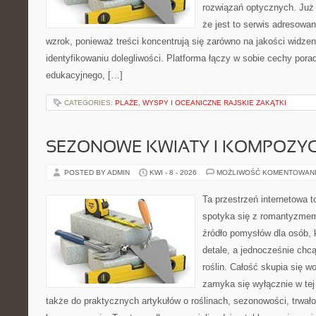
rozwiązań optycznych. Już 
że jest to serwis adresowa
wzrok, ponieważ treści koncentrują się zarówno na jakości widzeni
identyfikowaniu dolegliwości. Platforma łączy w sobie cechy porad
edukacyjnego, […]
CATEGORIES:
PLAŻE, WYSPY I OCEANICZNE RAJSKIE ZAKĄTKI
SEZONOWE KWIATY I KOMPOZYC
POSTED BY ADMIN
KWI - 8 - 2026
MOŻLIWOŚĆ KOMENTOWAN
Ta przestrzeń internetowa t
spotyka się z romantyzmem
źródło pomysłów dla osób, k
detale, a jednocześnie chcą
roślin. Całość skupia się wo
zamyka się wyłącznie w tej
także do praktycznych artykułów o roślinach, sezonowości, trwał