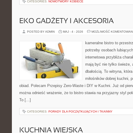
CATEGORIES:
NOWOTWORY KOBIECE
EKO GADŻETY I AKCESORIA
POSTED BY ADMIN
MAJ - 4 - 2026
MOŻLIWOŚĆ KOMENTOWAN
kameralne bistro to przestr
potrzeby osobach lubiących
internetowa przybliża chara
mają być nie tylko świeże,
dbałością. To witryna, któ
miłośników dobrej kuchni, 
obiad. Polecam Przepisy Zero-Waste i DIY w Kuchni. Już od pier
można odnieść wrażenie, że to bistro stawia na przyjazny styl p
To […]
CATEGORIES:
PORADY DLA POCZĄTKUJĄCYCH I TKAINNY
KUCHNIA WIEJSKA