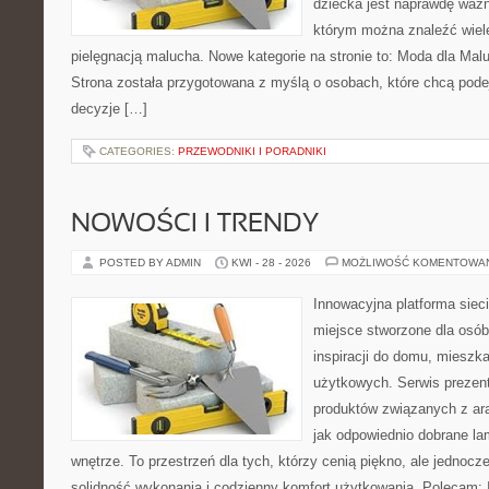
dziecka jest naprawdę ważne
którym można znaleźć wiel
pielęgnacją malucha. Nowe kategorie na stronie to: Moda dla Mal
Strona została przygotowana z myślą o osobach, które chcą po
decyzje […]
CATEGORIES:
PRZEWODNIKI I PORADNIKI
NOWOŚCI I TRENDY
POSTED BY ADMIN
KWI - 28 - 2026
MOŻLIWOŚĆ KOMENTOWA
Innowacyjna platforma sie
miejsce stworzone dla osób
inspiracji do domu, mieszka
użytkowych. Serwis prezen
produktów związanych z ara
jak odpowiednio dobrane la
wnętrze. To przestrzeń dla tych, którzy cenią piękno, ale jednoc
solidność wykonania i codzienny komfort użytkowania. Polecam: In