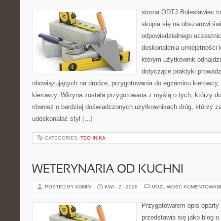
strona ODTJ Bolesławiec to
skupia się na obszarowi św
odpowiedzialnego uczestni
doskonalenia umiejętności k
którym użytkownik odnajdzi
dotyczące praktyki prowadze
obowiązujących na drodze, przygotowania do egzaminu kierowcy, 
kierowcy. Witryna została przygotowana z myślą o tych, którzy dop
również o bardziej doświadczonych użytkownikach dróg, którzy za
udoskonalać styl […]
CATEGORIES:
TECHNIKA
WETERYNARIA OD KUCHNI
POSTED BY ADMIN
KWI - 2 - 2026
MOŻLIWOŚĆ KOMENTOWAN
Przygotowałem opis oparty 
przedstawia się jako blog o