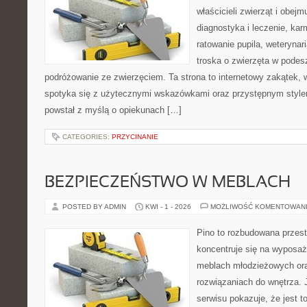
właścicieli zwierząt i obejm
diagnostyka i leczenie, kar
ratowanie pupila, weterynar
troska o zwierzęta w podes
podróżowanie ze zwierzęciem. Ta strona to internetowy zakątek, w
spotyka się z użytecznymi wskazówkami oraz przystępnym style
powstał z myślą o opiekunach […]
CATEGORIES:
PRZYCINANIE
BEZPIECZEŃSTWO W MEBLACH
POSTED BY ADMIN
KWI - 1 - 2026
MOŻLIWOŚĆ KOMENTOWAN
Pino to rozbudowana przest
koncentruje się na wyposaż
meblach młodzieżowych or
rozwiązaniach do wnętrza.
serwisu pokazuje, że jest 