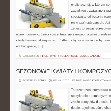
okulistycznej, w którym cen
zagadnienia związane z prac
specjalisty od badania wzr
rozwiązań optycznych. Już 
że jest to serwis adresowa
wzrok, ponieważ treści koncentrują się zarówno na jakości widzeni
identyfikowaniu dolegliwości. Platforma łączy w sobie cechy porad
edukacyjnego, […]
CATEGORIES:
PLAŻE, WYSPY I OCEANICZNE RAJSKIE ZAKĄTKI
SEZONOWE KWIATY I KOMPOZYC
POSTED BY ADMIN
KWI - 8 - 2026
MOŻLIWOŚĆ KOMENTOWAN
Ta przestrzeń internetowa t
spotyka się z romantyzmem
źródło pomysłów dla osób, k
detale, a jednocześnie chcą