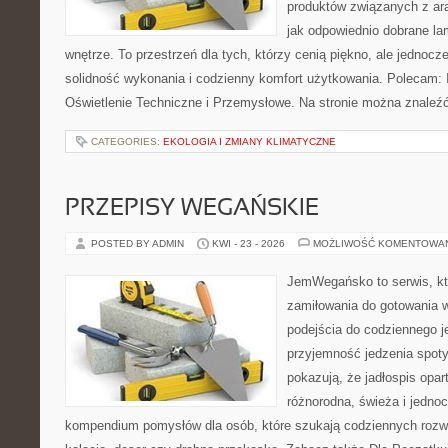
produktów związanych z ara
jak odpowiednio dobrane la
wnętrze. To przestrzeń dla tych, którzy cenią piękno, ale jednoc
solidność wykonania i codzienny komfort użytkowania. Polecam: In
Oświetlenie Techniczne i Przemysłowe. Na stronie można znaleź
CATEGORIES:
EKOLOGIA I ZMIANY KLIMATYCZNE
PRZEPISY WEGAŃSKIE
POSTED BY ADMIN
KWI - 23 - 2026
MOŻLIWOŚĆ KOMENTOWA
JemWegańsko to serwis, któ
zamiłowania do gotowania w
podejścia do codziennego je
przyjemność jedzenia spotyk
pokazują, że jadłospis opar
różnorodna, świeża i jedno
kompendium pomysłów dla osób, które szukają codziennych rozwi