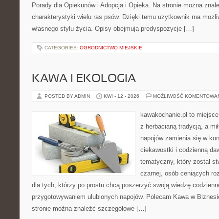
Porady dla Opiekunów i Adopcja i Opieka. Na stronie można zna
charakterystyki wielu ras psów. Dzięki temu użytkownik ma moż
własnego stylu życia. Opisy obejmują predyspozycje […]
CATEGORIES:
OGRODNICTWO MIEJSKIE
KAWA I EKOLOGIA
POSTED BY ADMIN
KWI - 12 - 2026
MOŻLIWOŚĆ KOMENTOWA
kawakochanie.pl to miejsce
z herbacianą tradycją, a m
napojów zamienia się w konk
ciekawostki i codzienną da
tematyczny, który został s
czarnej, osób ceniących ro
dla tych, którzy po prostu chcą poszerzyć swoją wiedzę codzienn
przygotowywaniem ulubionych napojów. Polecam Kawa w Biznesi
stronie można znaleźć szczegółowe […]