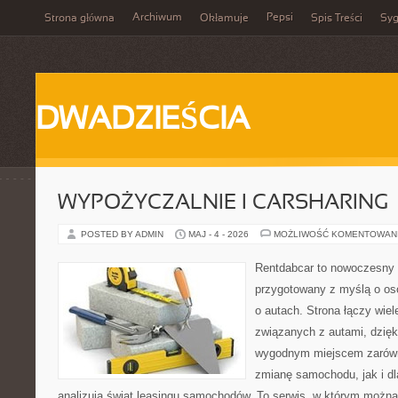
Archiwum
Pepsi
Strona główna
Okłamuje
Spis Treści
Syg
DWADZIEŚCIA
WYPOŻYCZALNIE I CARSHARING
POSTED BY ADMIN
MAJ - 4 - 2026
MOŻLIWOŚĆ KOMENTOWAN
Rentdabcar to nowoczesny 
przygotowany z myślą o os
o autach. Strona łączy wie
związanych z autami, dzię
wygodnym miejscem zarówn
zmianę samochodu, jak i dla
analizują świat leasingu samochodów. To serwis, w którym można