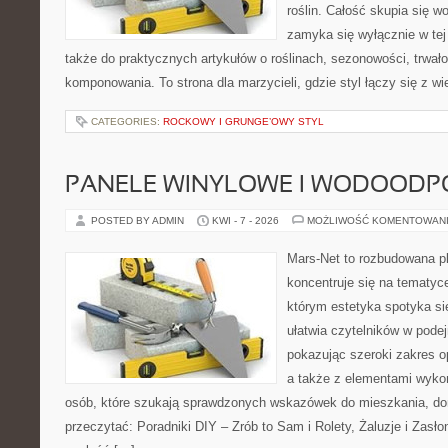
roślin. Całość skupia się wo
zamyka się wyłącznie w tej
także do praktycznych artykułów o roślinach, sezonowości, trwał
komponowania. To strona dla marzycieli, gdzie styl łączy się z w
CATEGORIES:
ROCKOWY I GRUNGE’OWY STYL
PANELE WINYLOWE I WODOODP
POSTED BY ADMIN
KWI - 7 - 2026
MOŻLIWOŚĆ KOMENTOWAN
Mars-Net to rozbudowana pl
koncentruje się na tematyce
którym estetyka spotyka si
ułatwia czytelników w pode
pokazując szeroki zakres o
a także z elementami wyko
osób, które szukają sprawdzonych wskazówek do mieszkania, dom
przeczytać: Poradniki DIY – Zrób to Sam i Rolety, Żaluzje i Zasł