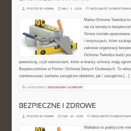
POSTED BY ADMIN
MAJ - 1 - 2026
MOŻLIWOŚĆ KOMENTOWAN
Marka Ochrona Twierdza to 
się na tematyce bezpiecze
Strona została opracowana 
i instytucjach, które szuka
zakresie organizacji bezp
Ochrona Twierdza budzi po
pewnością, czyli wartościami, które w branży ochrony mają ogr
Bezpieczeństwo w Firmie i Ochrona Danych Osobowych. To witry
zainteresować zarówno zarządców obiektów, jak i zarządców […]
CATEGORIES:
ERGONOMIA I KOMFORT
BEZPIECZNE I ZDROWE
POSTED BY ADMIN
KWI - 30 - 2026
MOŻLIWOŚĆ KOMENTOWA
Wallaboo to praktyczne mie