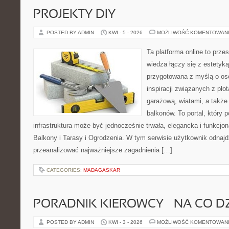
PROJEKTY DIY
POSTED BY ADMIN
KWI - 5 - 2026
MOŻLIWOŚĆ KOMENTOWAN
Ta platforma online to prze
wiedza łączy się z estetyką
przygotowana z myślą o o
inspiracji związanych z pł
garażową, wiatami, a także
balkonów. To portal, który
infrastruktura może być jednocześnie trwała, elegancka i funkcjo
Balkony i Tarasy i Ogrodzenia. W tym serwisie użytkownik odnajdzi
przeanalizować najważniejsze zagadnienia […]
CATEGORIES:
MADAGASKAR
PORADNIK KIEROWCY – NA CO D
POSTED BY ADMIN
KWI - 3 - 2026
MOŻLIWOŚĆ KOMENTOWAN