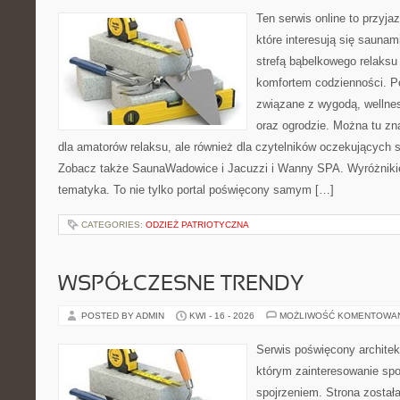
Ten serwis online to przyja
które interesują się sauna
strefą bąbelkowego relaks
komfortem codzienności. Po
związane z wygodą, wellne
oraz ogrodzie. Można tu z
dla amatorów relaksu, ale również dla czytelników oczekujących 
Zobacz także SaunaWadowice i Jacuzzi i Wanny SPA. Wyróżnikiem
tematyka. To nie tylko portal poświęcony samym […]
CATEGORIES:
ODZIEŻ PATRIOTYCZNA
WSPÓŁCZESNE TRENDY
POSTED BY ADMIN
KWI - 16 - 2026
MOŻLIWOŚĆ KOMENTOWA
Serwis poświęcony architek
którym zainteresowanie sp
spojrzeniem. Strona został