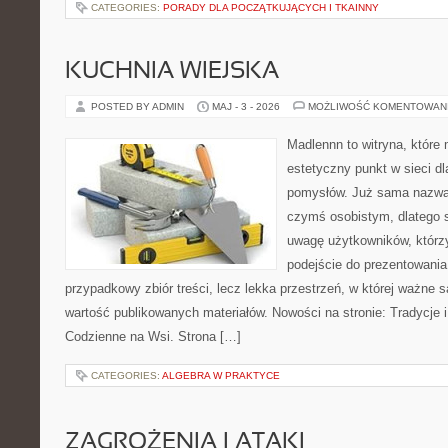
CATEGORIES:
PORADY DLA POCZĄTKUJĄCYCH I TKAINNY
KUCHNIA WIEJSKA
POSTED BY ADMIN
MAJ - 3 - 2026
MOŻLIWOŚĆ KOMENTOWAN
Madlennn to witryna, które
estetyczny punkt w sieci d
pomysłów. Już sama nazwa 
czymś osobistym, dlatego 
uwagę użytkowników, którzy
podejście do prezentowania 
przypadkowy zbiór treści, lecz lekka przestrzeń, w której ważne 
wartość publikowanych materiałów. Nowości na stronie: Tradycje i
Codzienne na Wsi. Strona […]
CATEGORIES:
ALGEBRA W PRAKTYCE
ZAGROŻENIA I ATAKI