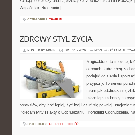
kolację, deser czy drobną przekąskę. Zobacz także Dla Początku
Wegańskie. Na stronie […]
CATEGORIES:
THAIFUN
ZDROWY STYL ŻYCIA
POSTED BY ADMIN
KWI - 21 - 2026
MOŻLIWOŚĆ KOMENTOWA
MagicalJune to miejsce, kt
osobach, które chcą zadba
podejść do siebie i spojrze
przyjazny. To serwis pora
takim jak odchudzanie, zbi
także lepsza kondycja psyc
pomysłów, aby jeść lepiej, żyć lżej i czuć się pewniej, znajdzie 
Polecam Mity i Fakty o Odchudzaniu i Poradniki Odchudzania. Na
CATEGORIES:
RODZINNE PODRÓŻE