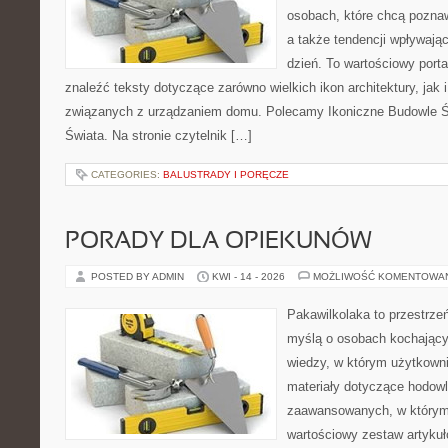
osobach, które chcą pozna
a także tendencji wpływają
dzień. To wartościowy port
znaleźć teksty dotyczące zarówno wielkich ikon architektury, jak
związanych z urządzaniem domu. Polecamy Ikoniczne Budowle Św
Świata. Na stronie czytelnik […]
CATEGORIES:
BALUSTRADY I PORĘCZE
PORADY DLA OPIEKUNÓW
POSTED BY ADMIN
KWI - 14 - 2026
MOŻLIWOŚĆ KOMENTOWA
Pakawilkolaka to przestrzeń
myślą o osobach kochając
wiedzy, w którym użytkowni
materiały dotyczące hodowl
zaawansowanych, w którym i
wartościowy zestaw artykułó