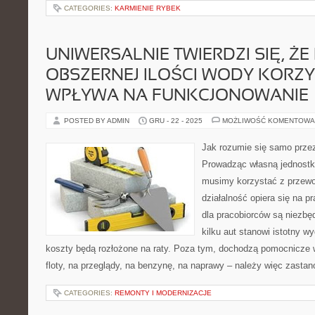
CATEGORIES:
KARMIENIE RYBEK
UNIWERSALNIE TWIERDZI SIĘ, ŻE 
OBSZERNEJ ILOŚCI WODY KORZY
WPŁYWA NA FUNKCJONOWANIE
POSTED BY ADMIN
GRU - 22 - 2025
MOŻLIWOŚĆ KOMENTOWA
Jak rozumie się samo przez 
Prowadząc własną jednostk
musimy korzystać z przew
działalność opiera się na 
dla pracobiorców są niezb
kilku aut stanowi istotny wy
koszty będą rozłożone na raty. Poza tym, dochodzą pomocnicze 
floty, na przeglądy, na benzynę, na naprawy – należy więc zastan
CATEGORIES:
REMONTY I MODERNIZACJE