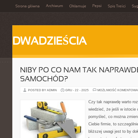
Archiwum
Pepsi
Strona główna
Okłamuje
Spis Treści
Syg
DWADZIEŚCIA
NIBY PO CO NAM TAK NAPRAWD
SAMOCHÓD?
POSTED BY ADMIN
GRU - 22 - 2025
MOŻLIWOŚĆ KOMENTOWA
Czy tak naprawdę warto roz
wiedzieć, że jeśli w istoci
pomyśleć, co można zmieni
Ciebie firmie, to szczegól
bliższej uwagi jest to by d