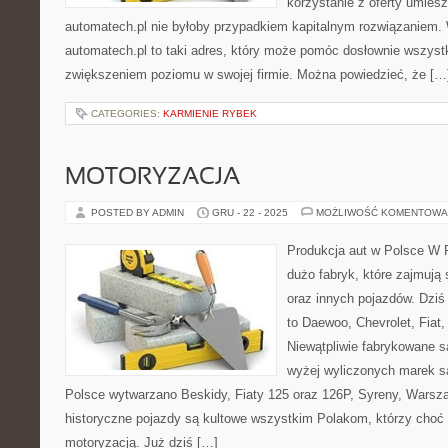
korzystanie z oferty umies
automatech.pl nie byłoby przypadkiem kapitalnym rozwiązaniem.
automatech.pl to taki adres, który może pomóc dosłownie wszys
zwiększeniem poziomu w swojej firmie. Można powiedzieć, że […
CATEGORIES:
KARMIENIE RYBEK
MOTORYZACJA
POSTED BY ADMIN
GRU - 22 - 2025
MOŻLIWOŚĆ KOMENTOWA
Produkcja aut w Polsce W P
dużo fabryk, które zajmują
oraz innych pojazdów. Dzi
to Daewoo, Chevrolet, Fiat,
Niewątpliwie fabrykowane są
wyżej wyliczonych marek 
Polsce wytwarzano Beskidy, Fiaty 125 oraz 126P, Syreny, Warsz
historyczne pojazdy są kultowe wszystkim Polakom, którzy choć o
motoryzacją. Już dziś […]