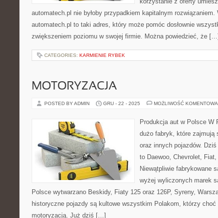
korzystanie z oferty umies
automatech.pl nie byłoby przypadkiem kapitalnym rozwiązaniem.
automatech.pl to taki adres, który może pomóc dosłownie wszys
zwiększeniem poziomu w swojej firmie. Można powiedzieć, że […
CATEGORIES:
KARMIENIE RYBEK
MOTORYZACJA
POSTED BY ADMIN
GRU - 22 - 2025
MOŻLIWOŚĆ KOMENTOWA
Produkcja aut w Polsce W P
dużo fabryk, które zajmują
oraz innych pojazdów. Dzi
to Daewoo, Chevrolet, Fiat,
Niewątpliwie fabrykowane są
wyżej wyliczonych marek 
Polsce wytwarzano Beskidy, Fiaty 125 oraz 126P, Syreny, Warsz
historyczne pojazdy są kultowe wszystkim Polakom, którzy choć o
motoryzacją. Już dziś […]