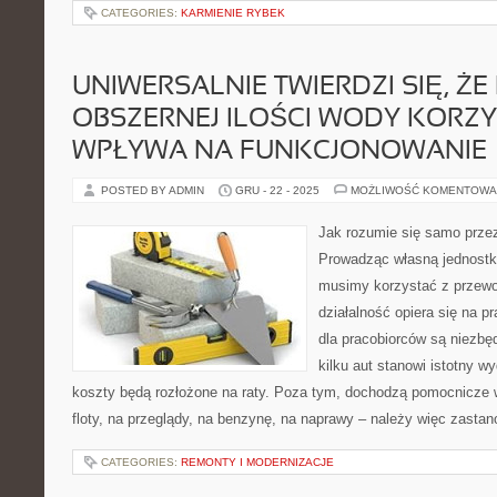
CATEGORIES:
KARMIENIE RYBEK
UNIWERSALNIE TWIERDZI SIĘ, ŻE 
OBSZERNEJ ILOŚCI WODY KORZY
WPŁYWA NA FUNKCJONOWANIE
POSTED BY ADMIN
GRU - 22 - 2025
MOŻLIWOŚĆ KOMENTOWA
Jak rozumie się samo przez 
Prowadząc własną jednostk
musimy korzystać z przew
działalność opiera się na 
dla pracobiorców są niezb
kilku aut stanowi istotny wy
koszty będą rozłożone na raty. Poza tym, dochodzą pomocnicze 
floty, na przeglądy, na benzynę, na naprawy – należy więc zastan
CATEGORIES:
REMONTY I MODERNIZACJE