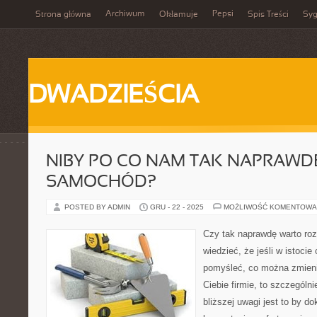
Archiwum
Pepsi
Strona główna
Okłamuje
Spis Treści
Syg
DWADZIEŚCIA
NIBY PO CO NAM TAK NAPRAWD
SAMOCHÓD?
POSTED BY ADMIN
GRU - 22 - 2025
MOŻLIWOŚĆ KOMENTOWA
Czy tak naprawdę warto roz
wiedzieć, że jeśli w istoci
pomyśleć, co można zmieni
Ciebie firmie, to szczegól
bliższej uwagi jest to by d