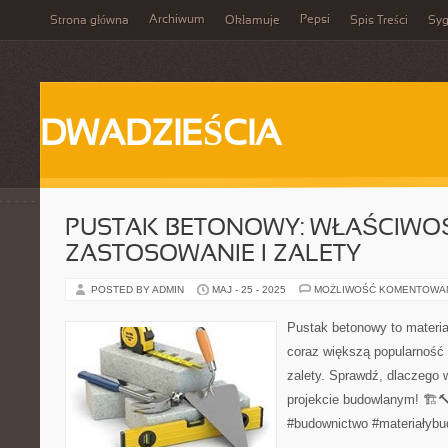
Archiwum
Pepsi
Strona główna
Okłamuje
Spis Treści
Syg
DWADZIEŚCIA
PUSTAK BETONOWY: WŁAŚCIWOŚ
ZASTOSOWANIE I ZALETY
POSTED BY ADMIN
MAJ - 25 - 2025
MOŻLIWOŚĆ KOMENTOWA
Pustak betonowy to materia
coraz większą popularność 
zalety. Sprawdź, dlaczego 
projekcie budowlanym! 🏗️
#budownictwo #materiałybu