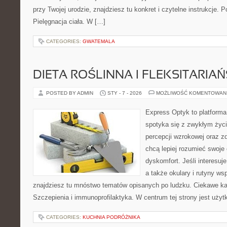
przy Twojej urodzie, znajdziesz tu konkret i czytelne instrukcje.
Pielęgnacja ciała. W […]
CATEGORIES:
GWATEMALA
DIETA ROŚLINNA I FLEKSITARIA
POSTED BY ADMIN
STY - 7 - 2026
MOŻLIWOŚĆ KOMENTOWAN
Express Optyk to platforma
spotyka się z zwykłym życ
percepcji wzrokowej oraz zd
chcą lepiej rozumieć swoje 
dyskomfort. Jeśli interesuj
a także okulary i rutyny ws
znajdziesz tu mnóstwo tematów opisanych po ludzku. Ciekawe kate
Szczepienia i immunoprofilaktyka. W centrum tej strony jest użyt
CATEGORIES:
KUCHNIA PODRÓŻNIKA