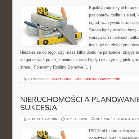
KącikOgrodniczy.pl to prze
pasjonatów roślin i zieleni,
ogród, warzywnik oraz bal
Strona łączy w sobie bazę 
warzywach i roślinach balk
inspiruje do eksperymentow
Niezależnie od tego, czy masz kilka donic na parapecie, znajdzies
zorganizować pracę, zminimalizować błędy i cieszyć się piękny
stresu. Polecamy Rośliny Domowe […]
CATEGORIES:
SMART HOME I INTELIGENTNE OŚWIETLENIE
NIERUCHOMOŚCI A PLANOWANIE
SUKCESJA
POSTED BY ADMIN
STY - 4 - 2026
MOŻLIWOŚĆ KOMENTOWAN
RSGN.pl to kompleksowy se
doradztwo oraz inwestowan