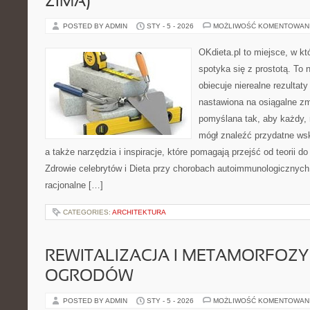
ZIMA)
POSTED BY ADMIN
STY - 5 - 2026
MOŻLIWOŚĆ KOMENTOWAN
OKdieta.pl to miejsce, w k
spotyka się z prostotą. To n
obiecuje nierealne rezultaty
nastawiona na osiągalne zm
pomyślana tak, aby każdy, n
mógł znaleźć przydatne ws
a także narzędzia i inspiracje, które pomagają przejść od teorii d
Zdrowie celebrytów i Dieta przy chorobach autoimmunologicznych
racjonalne […]
CATEGORIES:
ARCHITEKTURA
REWITALIZACJA I METAMORFOZY
OGRODÓW
POSTED BY ADMIN
STY - 5 - 2026
MOŻLIWOŚĆ KOMENTOWAN