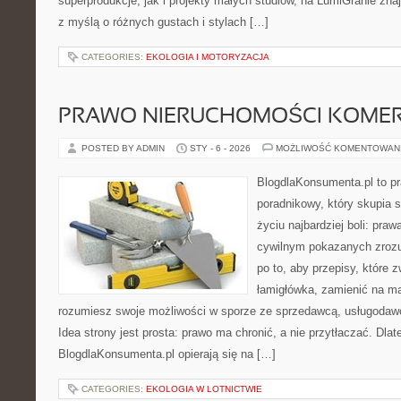
superprodukcje, jak i projekty małych studiów, na LumiGranie zna
z myślą o różnych gustach i stylach […]
CATEGORIES:
EKOLOGIA I MOTORYZACJA
PRAWO NIERUCHOMOŚCI KOME
POSTED BY ADMIN
STY - 6 - 2026
MOŻLIWOŚĆ KOMENTOWAN
BlogdlaKonsumenta.pl to p
poradnikowy, który skupia 
życiu najbardziej boli: pra
cywilnym pokazanych zrozu
po to, aby przepisy, które 
łamigłówka, zamienić na ma
rozumiesz swoje możliwości w sporze ze sprzedawcą, usługodawc
Idea strony jest prosta: prawo ma chronić, a nie przytłaczać. Dlat
BlogdlaKonsumenta.pl opierają się na […]
CATEGORIES:
EKOLOGIA W LOTNICTWIE