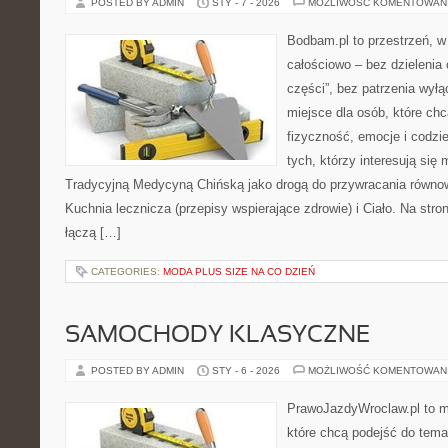
POSTED BY ADMIN
STY - 7 - 2026
MOŻLIWOŚĆ KOMENTOWAN
Bodbam.pl to przestrzeń, w k
całościowo – bez dzielenia 
części”, bez patrzenia wyłą
miejsce dla osób, które chc
fizyczność, emocje i codzi
tych, którzy interesują się
Tradycyjną Medycyną Chińską jako drogą do przywracania równowa
Kuchnia lecznicza (przepisy wspierające zdrowie) i Ciało. Na stron
łączą […]
CATEGORIES:
MODA PLUS SIZE NA CO DZIEŃ
SAMOCHODY KLASYCZNE
POSTED BY ADMIN
STY - 6 - 2026
MOŻLIWOŚĆ KOMENTOWAN
PrawoJazdyWroclaw.pl to m
które chcą podejść do tema