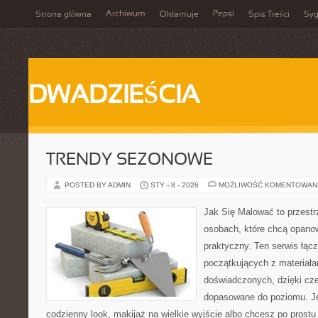
Archiwum
Pepsi
Strona główna
Okłamuje
Spis Treści
Syg
DWADZIEŚCIA
TRENDY SEZONOWE
POSTED BY ADMIN
STY - 8 - 2026
MOŻLIWOŚĆ KOMENTOWAN
Jak Się Malować to przestr
osobach, które chcą opano
praktyczny. Ten serwis łąc
początkujących z materiałam
doświadczonych, dzięki cze
dopasowane do poziomu. J
codzienny look, makijaż na wielkie wyjście albo chcesz po prostu 