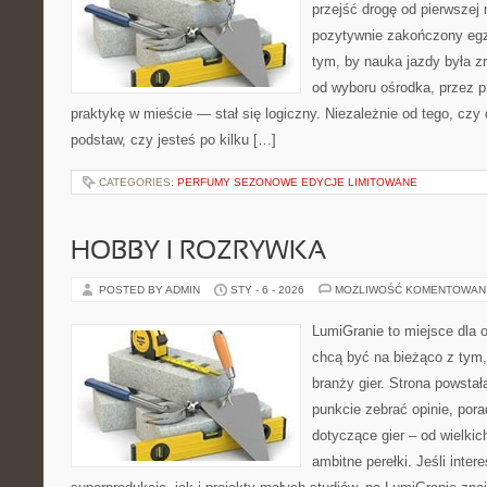
przejść drogę od pierwszej 
pozytywnie zakończony egz
tym, by nauka jazdy była z
od wyboru ośrodka, przez pr
praktykę w mieście — stał się logiczny. Niezależnie od tego, czy
podstaw, czy jesteś po kilku […]
CATEGORIES:
PERFUMY SEZONOWE EDYCJE LIMITOWANE
HOBBY I ROZRYWKA
POSTED BY ADMIN
STY - 6 - 2026
MOŻLIWOŚĆ KOMENTOWAN
LumiGranie to miejsce dla o
chcą być na bieżąco z tym, 
branży gier. Strona powstał
punkcie zebrać opinie, pora
dotyczące gier – od wielkic
ambitne perełki. Jeśli inte