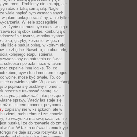
tym torem. Problemy nie znikają, ale
zygniatać z taką samą siłą. Nagle
 że wiele napięć było wzmacnianych
 w jakim funkcjonowaliśmy, a nie tylko
wydarzenia. W lesie szczególnie
 że życie nie musi być ciągłą walką o
zewa rosną obok siebie, konkurują o
 jednocześnie tworzą wspólny system
ciółka, grzyby, korzenie, wilgoć i
 się liście budują obieg, w którym nic
kowicie zbędne. Nawet to, co obumarłe,
ścią kolejnego etapu istnienia.
yzwyczajony do patrzenia na świat
at sukcesu i porażki może w takim
rzec zupełnie inną logikę. To, co
epotrzebne, bywa fundamentem czegoś
co wolne, może być trwałe. To, co
mieć największą siłę. W połowie leśnej
ęsto pojawia się osobliwy moment,
ek przestaje traktować naturę jak
a zaczyna ją odczuwać jako porządek
własne sprawy. Wtedy las staje się
j niż miejscem spaceru, przypomina
zy
zapisany nie w książkach, ale w
hu ziemi, ruchu chmur i zmienności
zy, że wszystko ma swój czas, że nie
jest pustką i że dojrzewanie do zmian
liwości. W takim doświadczeniu kryje
którego nie daje szybka rozrywka ani
ieczka od obowiązków. Las pomaga