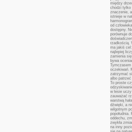
między drzew
chodzi tylko
znaczenie, a
istnieje w n
harmonogram
od człowieka
dostępny. Ni
porównuje do
doświadczeni
rzadkością.
ma jakiś cel
najlepiej li
zamienia się
bywa ocenia
Tymczasem la
oczekiwań. M
zatrzymać s
albo patrzeć
To proste cz
odzyskiwani
w lesie uczy
zauważać rze
warstwą hał
dźwięki, a n
wilgotnym p
popołudnia. 
oddechu, zmę
zwykła zmian
na inny pozi
się na natur