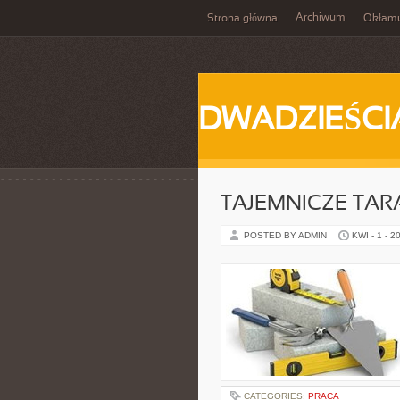
Archiwum
Strona główna
Okłam
DWADZIEŚCI
TAJEMNICZE TARA
POSTED BY ADMIN
KWI - 1 - 2
CATEGORIES:
PRACA