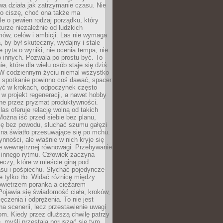
a działa jak zatrzymanie czasu. Nie
 o ciszę, choć ona także ma
le o pewien rodzaj porządku, który
aturze niezależnie od ludzkich
ów, celów i ambicji. Las nie wymaga
, by był skuteczny, wydajny i stale
e pyta o wyniki, nie ocenia tempa, nie
 innych. Pozwala po prostu być. To
e, które dla wielu osób staje się dziś
 W codziennym życiu niemal wszystko
: spotkanie powinno coś dawać, spacer
czyć w krokach, odpoczynek często
 w projekt regeneracji, a nawet hobby
ne przez pryzmat produktywności.
s oferuje relację wolną od takich
ożna iść przed siebie bez planu,
ię bez powodu, słuchać szumu gałęzi
 na światło przesuwające się po mchu.
ynności, ale właśnie w nich kryje się
e wewnętrznej równowagi. Przebywanie
 innego rytmu. Człowiek zaczyna
czy, które w mieście giną pod
asu i pośpiechu. Słychać pojedyncze
ie tylko tło. Widać różnicę między
owietrzem poranka a ciężarem
Pojawia się świadomość ciała, kroków,
czenia i odprężenia. To nie jest
a scenerii, lecz przestawienie uwagi
om. Kiedy przez dłuższą chwilę patrzy
ę, myśli przestają poruszać się tym