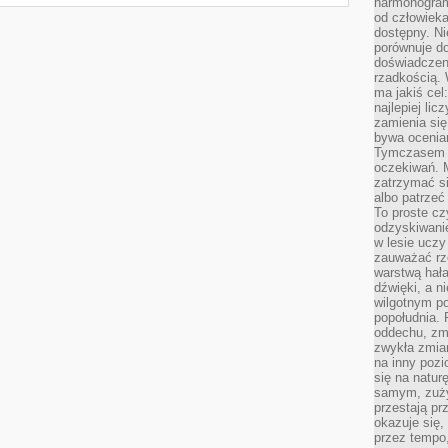
harmonogram
od człowieka
dostępny. Ni
porównuje do
doświadczeni
rzadkością.
ma jakiś cel
najlepiej li
zamienia się
bywa ocenia
Tymczasem la
oczekiwań. M
zatrzymać s
albo patrzeć
To proste cz
odzyskiwani
w lesie uczy
zauważać rze
warstwą hał
dźwięki, a n
wilgotnym p
popołudnia. 
oddechu, zmę
zwykła zmian
na inny pozi
się na natur
samym, zuży
przestają pr
okazuje się,
przez tempo,