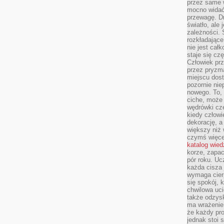
przez same 
mocno widać,
przewagę. Dr
światło, ale
zależności. Ś
rozkładające
nie jest cał
staje się czę
Człowiek prz
przez pryzm
miejscu dost
pozornie ni
nowego. To, 
ciche, może 
wędrówki cz
kiedy człowi
dekorację, 
większy niż 
czymś więce
katalog wied
korze, zapac
pór roku. Uc
każda cisza 
wymaga cierp
się spokój, 
chwilowa uc
także odzys
ma wrażenie,
że każdy pro
jednak stoi 