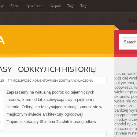
Pepsi
Tagi
Tagi
uje
Spis Treści
Sygnał
SUB
A
SY – ODKRYJ ICH HISTORIĘ!
Las od wiek
ludzkiej wyo
TAJEMNICZE
025
MOŻLIWOŚĆ KOMENTOWANIA
ZOSTAŁA WYŁĄCZONA
pożywienia, 
TARASY
opowieści, w
–
ODKRYJ
większego od
Zapraszamy na wirtualną podróż do tajemniczych
ICH
ekranów, po
HISTORIĘ!
tarasów, które od lat zachwycają swym pięknem i
wcale nie od
sprawił, że 
historią. Odkryj ich fascynującą historię i zanurz się w
bardziej wyr
magicznym świecie architektury ogrodowej!
przypominać
między drzew
#tajemniczetarasy #historia #architekturaogródków
chodzi tylko
znaczenie, a
istnieje w n