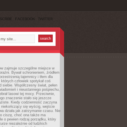
SCRIBE
FACEBOOK
TWITTER
ów zajmuje szczególne miejsce w
braźni. Bywał schronieniem, źródłem
przestrzenią tajemnicy i tłem dla
 których człowiek spotykał coś
 siebie. Współczesny świat, pełen
wiadomień i nieustannego pośpiechu,
ebrał lasowi tej mocy. Przeciwnie,
jego znaczenie stało się jeszcze
aziste. Kiedy codzienność zaczyna
 niekończący się wyścig, wejście
a działa jak zatrzymanie czasu. Nie
 o ciszę, choć ona także ma
le o pewien rodzaj porządku, który
aturze niezależnie od ludzkich