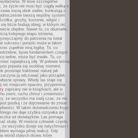
wydarzenia. W lesie szczególnie
 że życie nie musi być ciągłą walką o
zewa rosną obok siebie, konkurują o
 jednocześnie tworzą wspólny system
ciółka, grzyby, korzenie, wilgoć i
 się liście budują obieg, w którym nic
kowicie zbędne. Nawet to, co obumarłe,
ścią kolejnego etapu istnienia.
yzwyczajony do patrzenia na świat
at sukcesu i porażki może w takim
rzec zupełnie inną logikę. To, co
epotrzebne, bywa fundamentem czegoś
co wolne, może być trwałe. To, co
mieć największą siłę. W połowie leśnej
ęsto pojawia się osobliwy moment,
ek przestaje traktować naturę jak
a zaczyna ją odczuwać jako porządek
własne sprawy. Wtedy las staje się
j niż miejscem spaceru, przypomina
zy
zapisany nie w książkach, ale w
hu ziemi, ruchu chmur i zmienności
zy, że wszystko ma swój czas, że nie
jest pustką i że dojrzewanie do zmian
liwości. W takim doświadczeniu kryje
którego nie daje szybka rozrywka ani
ieczka od obowiązków. Las pomaga
kać skalę. W mieście człowiek często
 że wszystko dzieje się natychmiast i
blem wymaga pilnej reakcji. Gdy
się wśród starych drzew, które