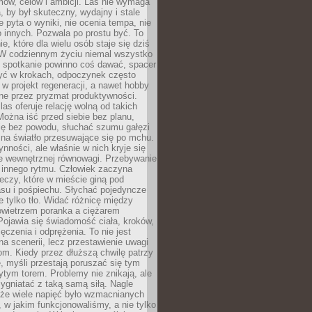
ów, celów i ambicji. Las nie wymaga
, by był skuteczny, wydajny i stale
e pyta o wyniki, nie ocenia tempa, nie
 innych. Pozwala po prostu być. To
e, które dla wielu osób staje się dziś
 W codziennym życiu niemal wszystko
: spotkanie powinno coś dawać, spacer
czyć w krokach, odpoczynek często
 w projekt regeneracji, a nawet hobby
ne przez pryzmat produktywności.
s oferuje relację wolną od takich
ożna iść przed siebie bez planu,
ię bez powodu, słuchać szumu gałęzi
 na światło przesuwające się po mchu.
ynności, ale właśnie w nich kryje się
e wewnętrznej równowagi. Przebywanie
 innego rytmu. Człowiek zaczyna
czy, które w mieście giną pod
asu i pośpiechu. Słychać pojedyncze
ie tylko tło. Widać różnicę między
owietrzem poranka a ciężarem
Pojawia się świadomość ciała, kroków,
czenia i odprężenia. To nie jest
a scenerii, lecz przestawienie uwagi
om. Kiedy przez dłuższą chwilę patrzy
ę, myśli przestają poruszać się tym
tym torem. Problemy nie znikają, ale
zygniatać z taką samą siłą. Nagle
 że wiele napięć było wzmacnianych
 w jakim funkcjonowaliśmy, a nie tylko