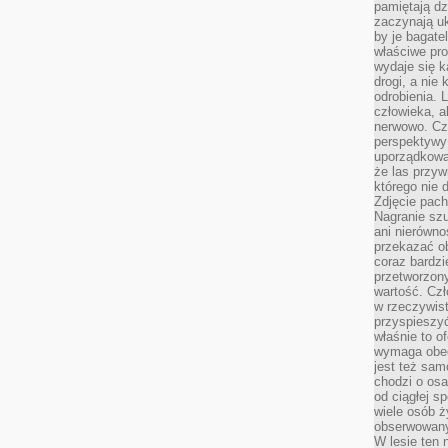
pamiętają dz
zaczynają uk
by je bagate
właściwe pro
wydaje się k
drogi, a nie
odrobienia. 
człowieka, a
nerwowo. Cz
perspektywy
uporządkowa
że las przy
którego nie d
Zdjęcie pach
Nagranie szu
ani nierówno
przekazać ob
coraz bardzi
przetworzon
wartość. Czł
w rzeczywist
przyspieszy
właśnie to o
wymaga obecn
jest też sam
chodzi o osa
od ciągłej s
wiele osób ży
obserwowany
W lesie ten 