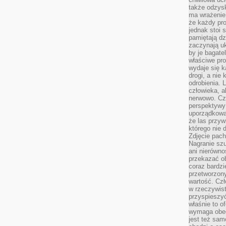
także odzys
ma wrażenie,
że każdy pro
jednak stoi 
pamiętają dz
zaczynają uk
by je bagate
właściwe pro
wydaje się k
drogi, a nie
odrobienia. 
człowieka, a
nerwowo. Cz
perspektywy
uporządkowa
że las przy
którego nie d
Zdjęcie pach
Nagranie szu
ani nierówno
przekazać ob
coraz bardzi
przetworzon
wartość. Czł
w rzeczywist
przyspieszy
właśnie to o
wymaga obecn
jest też sam