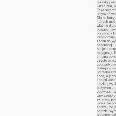
nie odgrywać
wizerunku, n
Taka samotn
usłyszeć wł
Dla niektóry
których moż
właśnie dlat
pośpiech świ
przywraca k
Przypomina, 
zadań do wyk
obserwacji i
nie jest bie
rezygnacji. 
zmiana powol
często wraca
uporządkowan
dlatego w św
potrzebujemy
chcą, a jedna
Las od wiek
ludzkiej wyo
pożywienia, 
opowieści, w
większego od
ekranów, po
wcale nie od
sprawił, że 
bardziej wyr
przypominać