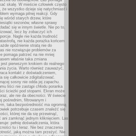
kać skalę. W mieście człowiek często
 że wszystko dzieje się natychmiast i
blem wymaga pilnej reakcji. Gdy
się wśród starych drzew, które
iesiątki sezonów, własne sprawy
ładać się w innym świetle. Nie po to,
lizować, lecz by zobaczyć ich
porcje. Nagle nie każda trudność
atastrofą, nie każda porażka końcem
 każde opóźnienie stratą nie do
Las nie rozwiązuje problemów za
le pomaga patrzeć na nie mniej
asem właśnie taka zmiana
 jest pierwszym krokiem do realnego
nia życia. Warto również zauważyć,
wraca kontakt z doświadczeniem,
a się całkowicie zdigitalizować.
nącej sosny nie odda jej zapachu.
mu liści nie zastąpi chłodu poranka
ści ścieżki pod stopami. Ekran może
raz, ale nie da obecności. W świecie
ej pośrednim, filtrowanym i
ym, taka bezpośredniość ma ogromną
owiek potrzebuje czasem znaleźć się
ości, której nie da się przewinąć,
ć ani zamknąć jednym kliknięciem. Las
feruje: pełnię doświadczenia, która
ości tu i teraz. Nie bez znaczenia
otność, jaką można tam przeżyć. Nie