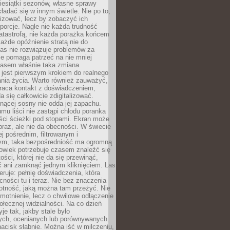
iesiątki sezonów, własne sprawy
ładać się w innym świetle. Nie po to,
lizować, lecz by zobaczyć ich
porcje. Nagle nie każda trudność
atastrofą, nie każda porażka końcem
 każde opóźnienie stratą nie do
Las nie rozwiązuje problemów za
le pomaga patrzeć na nie mniej
asem właśnie taka zmiana
 jest pierwszym krokiem do realnego
nia życia. Warto również zauważyć,
wraca kontakt z doświadczeniem,
a się całkowicie zdigitalizować.
nącej sosny nie odda jej zapachu.
mu liści nie zastąpi chłodu poranka
ści ścieżki pod stopami. Ekran może
raz, ale nie da obecności. W świecie
ej pośrednim, filtrowanym i
ym, taka bezpośredniość ma ogromną
owiek potrzebuje czasem znaleźć się
ości, której nie da się przewinąć,
ć ani zamknąć jednym kliknięciem. Las
feruje: pełnię doświadczenia, która
ości tu i teraz. Nie bez znaczenia
otność, jaką można tam przeżyć. Nie
motnienie, lecz o chwilowe odłączenie
połecznej widzialności. Na co dzień
je tak, jakby stale było
ch, ocenianych lub porównywanych.
nacisk słabnie. Można iść w milczeniu,