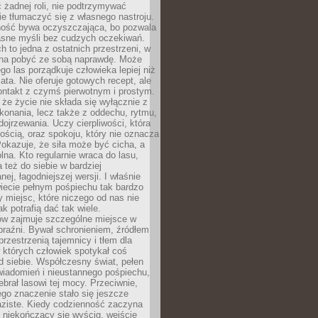
 żadnej roli, nie podtrzymywać
ie tłumaczyć się z własnego nastroju.
ość bywa oczyszczająca, bo pozwala
asne myśli bez cudzych oczekiwań.
ch to jedna z ostatnich przestrzeni, w
na pobyć ze sobą naprawdę. Może
ego las porządkuje człowieka lepiej niż
ata. Nie oferuje gotowych recept, ale
ontakt z czymś pierwotnym i prostym.
że życie nie składa się wyłącznie z
onania, lecz także z oddechu, rytmu,
 dojrzewania. Uczy cierpliwości, która
rnością, oraz spokoju, który nie oznacza
Pokazuje, że siła może być cicha, a
na. Kto regularnie wraca do lasu,
 też do siebie w bardziej
ej, łagodniejszej wersji. I właśnie
iecie pełnym pośpiechu tak bardzo
 miejsc, które niczego od nas nie
k potrafią dać tak wiele.
ów zajmuje szczególne miejsce w
braźni. Bywał schronieniem, źródłem
przestrzenią tajemnicy i tłem dla
 których człowiek spotykał coś
 siebie. Współczesny świat, pełen
wiadomień i nieustannego pośpiechu,
ebrał lasowi tej mocy. Przeciwnie,
jego znaczenie stało się jeszcze
aziste. Kiedy codzienność zaczyna
 niekończący się wyścig, wejście