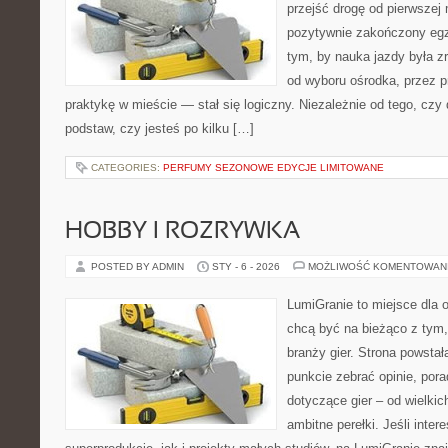
przejść drogę od pierwszej 
pozytywnie zakończony egz
tym, by nauka jazdy była z
od wyboru ośrodka, przez pr
praktykę w mieście — stał się logiczny. Niezależnie od tego, czy
podstaw, czy jesteś po kilku […]
CATEGORIES:
PERFUMY SEZONOWE EDYCJE LIMITOWANE
HOBBY I ROZRYWKA
POSTED BY ADMIN
STY - 6 - 2026
MOŻLIWOŚĆ KOMENTOWAN
LumiGranie to miejsce dla o
chcą być na bieżąco z tym, 
branży gier. Strona powstał
punkcie zebrać opinie, pora
dotyczące gier – od wielkic
ambitne perełki. Jeśli inte