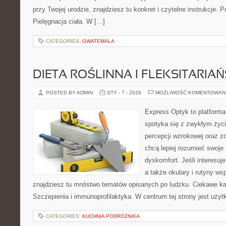
przy Twojej urodzie, znajdziesz tu konkret i czytelne instrukcje.
Pielęgnacja ciała. W […]
CATEGORIES:
GWATEMALA
DIETA ROŚLINNA I FLEKSITARIA
POSTED BY ADMIN
STY - 7 - 2026
MOŻLIWOŚĆ KOMENTOWAN
Express Optyk to platforma
spotyka się z zwykłym życ
percepcji wzrokowej oraz zd
chcą lepiej rozumieć swoje 
dyskomfort. Jeśli interesuj
a także okulary i rutyny ws
znajdziesz tu mnóstwo tematów opisanych po ludzku. Ciekawe kate
Szczepienia i immunoprofilaktyka. W centrum tej strony jest użyt
CATEGORIES:
KUCHNIA PODRÓŻNIKA