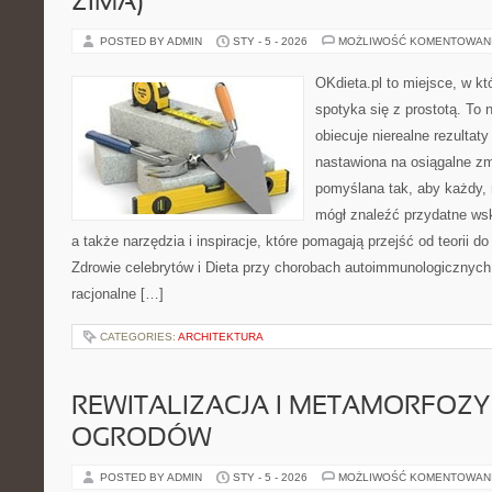
ZIMA)
POSTED BY ADMIN
STY - 5 - 2026
MOŻLIWOŚĆ KOMENTOWAN
OKdieta.pl to miejsce, w k
spotyka się z prostotą. To n
obiecuje nierealne rezultaty
nastawiona na osiągalne zm
pomyślana tak, aby każdy, n
mógł znaleźć przydatne ws
a także narzędzia i inspiracje, które pomagają przejść od teorii d
Zdrowie celebrytów i Dieta przy chorobach autoimmunologicznych
racjonalne […]
CATEGORIES:
ARCHITEKTURA
REWITALIZACJA I METAMORFOZY
OGRODÓW
POSTED BY ADMIN
STY - 5 - 2026
MOŻLIWOŚĆ KOMENTOWAN