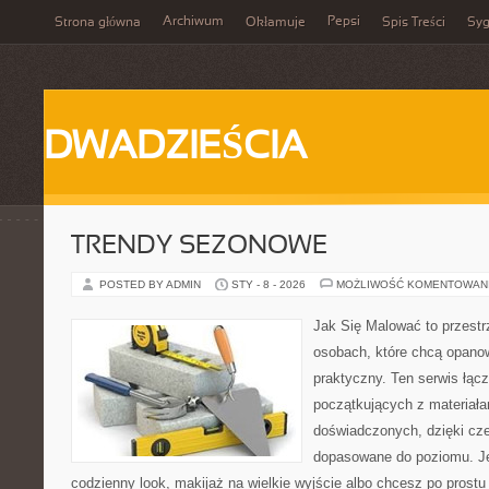
Archiwum
Pepsi
Strona główna
Okłamuje
Spis Treści
Syg
DWADZIEŚCIA
TRENDY SEZONOWE
POSTED BY ADMIN
STY - 8 - 2026
MOŻLIWOŚĆ KOMENTOWAN
Jak Się Malować to przestr
osobach, które chcą opano
praktyczny. Ten serwis łąc
początkujących z materiałam
doświadczonych, dzięki cze
dopasowane do poziomu. J
codzienny look, makijaż na wielkie wyjście albo chcesz po prostu 