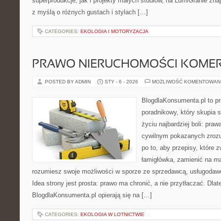
superprodukcje, jak i projekty małych studiów, na LumiGranie zna
z myślą o różnych gustach i stylach […]
CATEGORIES:
EKOLOGIA I MOTORYZACJA
PRAWO NIERUCHOMOŚCI KOME
POSTED BY ADMIN
STY - 6 - 2026
MOŻLIWOŚĆ KOMENTOWAN
BlogdlaKonsumenta.pl to p
poradnikowy, który skupia 
życiu najbardziej boli: pra
cywilnym pokazanych zrozu
po to, aby przepisy, które 
łamigłówka, zamienić na ma
rozumiesz swoje możliwości w sporze ze sprzedawcą, usługodawc
Idea strony jest prosta: prawo ma chronić, a nie przytłaczać. Dlat
BlogdlaKonsumenta.pl opierają się na […]
CATEGORIES:
EKOLOGIA W LOTNICTWIE