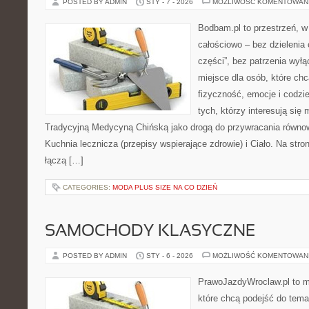
POSTED BY ADMIN
STY - 7 - 2026
MOŻLIWOŚĆ KOMENTOWAN
Bodbam.pl to przestrzeń, w k
całościowo – bez dzielenia 
części”, bez patrzenia wyłą
miejsce dla osób, które chc
fizyczność, emocje i codzi
tych, którzy interesują się
Tradycyjną Medycyną Chińską jako drogą do przywracania równowa
Kuchnia lecznicza (przepisy wspierające zdrowie) i Ciało. Na stron
łączą […]
CATEGORIES:
MODA PLUS SIZE NA CO DZIEŃ
SAMOCHODY KLASYCZNE
POSTED BY ADMIN
STY - 6 - 2026
MOŻLIWOŚĆ KOMENTOWAN
PrawoJazdyWroclaw.pl to m
które chcą podejść do tema