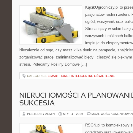
KącikOgrodniczy.pl to prze
pasjonatów roślin i zieleni,
ogród, warzywnik oraz bal
Strona łączy w sobie bazę 
warzywach i roślinach balk
inspiruje do eksperymentow
Niezależnie od tego, czy masz kilka donic na parapecie, znajdzies
zorganizować pracę, zminimalizować błędy i cieszyć się piękny
stresu. Polecamy Rośliny Domowe […]
CATEGORIES:
SMART HOME I INTELIGENTNE OŚWIETLENIE
NIERUCHOMOŚCI A PLANOWANIE
SUKCESJA
POSTED BY ADMIN
STY - 4 - 2026
MOŻLIWOŚĆ KOMENTOWAN
RSGN.pl to kompleksowy se
doradztwo oraz inwestowan