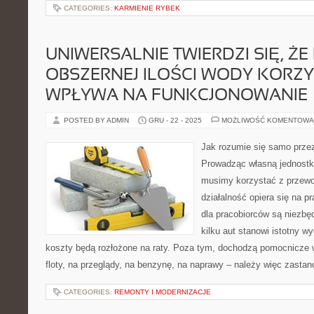
CATEGORIES:
KARMIENIE RYBEK
UNIWERSALNIE TWIERDZI SIĘ, ŻE 
OBSZERNEJ ILOŚCI WODY KORZY
WPŁYWA NA FUNKCJONOWANIE
POSTED BY ADMIN
GRU - 22 - 2025
MOŻLIWOŚĆ KOMENTOWA
Jak rozumie się samo przez 
Prowadząc własną jednostk
musimy korzystać z przew
działalność opiera się na 
dla pracobiorców są niezb
kilku aut stanowi istotny wy
koszty będą rozłożone na raty. Poza tym, dochodzą pomocnicze 
floty, na przeglądy, na benzynę, na naprawy – należy więc zastan
CATEGORIES:
REMONTY I MODERNIZACJE