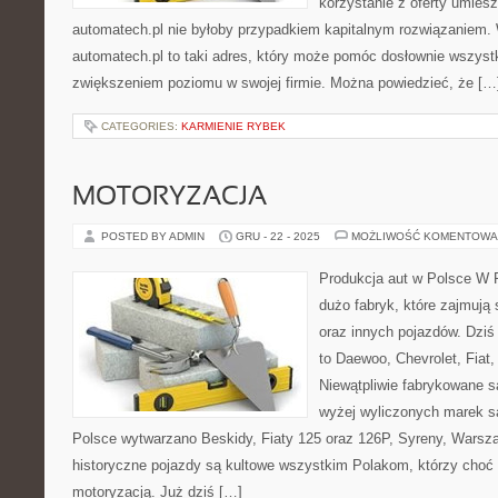
korzystanie z oferty umies
automatech.pl nie byłoby przypadkiem kapitalnym rozwiązaniem.
automatech.pl to taki adres, który może pomóc dosłownie wszys
zwiększeniem poziomu w swojej firmie. Można powiedzieć, że […
CATEGORIES:
KARMIENIE RYBEK
MOTORYZACJA
POSTED BY ADMIN
GRU - 22 - 2025
MOŻLIWOŚĆ KOMENTOWA
Produkcja aut w Polsce W P
dużo fabryk, które zajmują
oraz innych pojazdów. Dzi
to Daewoo, Chevrolet, Fiat,
Niewątpliwie fabrykowane są
wyżej wyliczonych marek 
Polsce wytwarzano Beskidy, Fiaty 125 oraz 126P, Syreny, Warsz
historyczne pojazdy są kultowe wszystkim Polakom, którzy choć o
motoryzacją. Już dziś […]