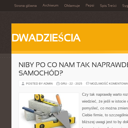
Archiwum
Pepsi
Strona główna
Okłamuje
Spis Treści
Syg
DWADZIEŚCIA
NIBY PO CO NAM TAK NAPRAWD
SAMOCHÓD?
POSTED BY ADMIN
GRU - 22 - 2025
MOŻLIWOŚĆ KOMENTOWA
Czy tak naprawdę warto roz
wiedzieć, że jeśli w istoci
pomyśleć, co można zmieni
Ciebie firmie, to szczegól
bliższej uwagi jest to by d