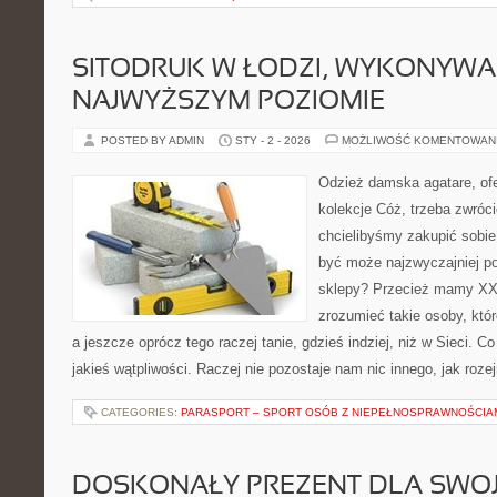
SITODRUK W ŁODZI, WYKONYWA
NAJWYŻSZYM POZIOMIE
POSTED BY ADMIN
STY - 2 - 2026
MOŻLIWOŚĆ KOMENTOWAN
Odzież damska agatare, ofe
kolekcje Cóż, trzeba zwróci
chcielibyśmy zakupić sobie
być może najzwyczajniej p
sklepy? Przecież mamy XXI
zrozumieć takie osoby, któ
a jeszcze oprócz tego raczej tanie, gdzieś indziej, niż w Sieci. C
jakieś wątpliwości. Raczej nie pozostaje nam nic innego, jak rozej
CATEGORIES:
PARASPORT – SPORT OSÓB Z NIEPEŁNOSPRAWNOŚCIA
DOSKONAŁY PREZENT DLA SWOJ