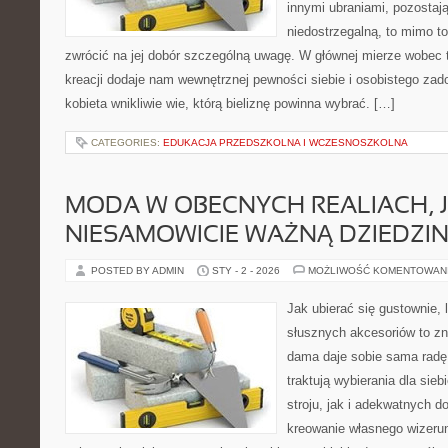
innymi ubraniami, pozostaj
niedostrzegalną, to mimo t
zwrócić na jej dobór szczególną uwagę. W głównej mierze wobec t
kreacji dodaje nam wewnętrznej pewności siebie i osobistego zad
kobieta wnikliwie wie, którą bieliznę powinna wybrać. […]
CATEGORIES:
EDUKACJA PRZEDSZKOLNA I WCZESNOSZKOLNA
MODA W OBECNYCH REALIACH, J
NIESAMOWICIE WAŻNĄ DZIEDZI
POSTED BY ADMIN
STY - 2 - 2026
MOŻLIWOŚĆ KOMENTOWAN
Jak ubierać się gustownie,
słusznych akcesoriów to z
dama daje sobie sama radę 
traktują wybierania dla sie
stroju, jak i adekwatnych 
kreowanie własnego wizeru