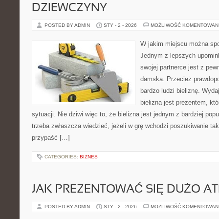
DZIEWCZYNY
POSTED BY ADMIN
STY - 2 - 2026
MOŻLIWOŚĆ KOMENTOWAN
W jakim miejscu można spor
Jednym z lepszych upomin
swojej partnerce jest z pew
damska. Przecież prawdopo
bardzo ludzi bieliznę. Wyda
bielizna jest prezentem, któ
sytuacji. Nie dziwi więc to, że bielizna jest jednym z bardziej po
trzeba zwłaszcza wiedzieć, jeżeli w grę wchodzi poszukiwanie taki
przypaść […]
CATEGORIES:
BIZNES
JAK PREZENTOWAĆ SIĘ DUŻO AT
POSTED BY ADMIN
STY - 2 - 2026
MOŻLIWOŚĆ KOMENTOWAN