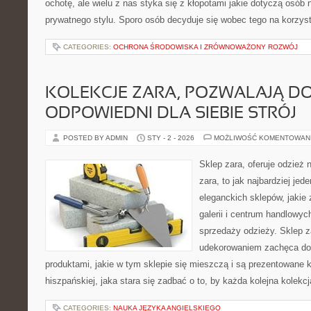
ochotę, ale wielu z nas styka się z kłopotami jakie dotyczą osób
prywatnego stylu. Sporo osób decyduje się wobec tego na korzys
CATEGORIES:
OCHRONA ŚRODOWISKA I ZRÓWNOWAŻONY ROZWÓJ
KOLEKCJE ZARA, POZWALAJĄ D
ODPOWIEDNI DLA SIEBIE STRÓJ
POSTED BY ADMIN
STY - 2 - 2026
MOŻLIWOŚĆ KOMENTOWAN
Sklep zara, oferuje odzież 
zara, to jak najbardziej jed
eleganckich sklepów, jakie 
galerii i centrum handlowy
sprzedaży odzieży. Sklep z
udekorowaniem zachęca do 
produktami, jakie w tym sklepie się mieszczą i są prezentowane kl
hiszpańskiej, jaka stara się zadbać o to, by każda kolejna kolekc
CATEGORIES:
NAUKA JĘZYKA ANGIELSKIEGO