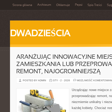
Archiwum
Pepsi
Strona główna
Okłamuje
Spis Treści
Syg
DWADZIEŚCIA
ARANŻUJĄC INNOWACYJNE MIEJ
ZAMIESZKANIA LUB PRZEPROW
REMONT, NAJOGROMNIEJSZĄ
POSTED BY ADMIN
STY - 2 - 2026
MOŻLIWOŚĆ KOMENTOWAN
Urządzając nowe miejsce z
przeprowadzając remont, na
niezmiernie unikalny i niez
każdej kobiety. Chociaż no