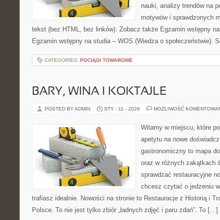
nauki, analizy trendów na 
motywów i sprawdzonych m
tekst (bez HTML, bez linków). Zobacz także Egzamin wstępny na 
Egzamin wstępny na studia – WOS (Wiedza o społeczeństwie). Sq
CATEGORIES:
POCIĄGI TOWAROWE
BARY, WINA I KOKTAJLE
POSTED BY ADMIN
STY - 11 - 2026
MOŻLIWOŚĆ KOMENTOWA
Witamy w miejscu, które po
apetytu na nowe doświadcze
gastronomiczny to mapa do
oraz w różnych zakątkach św
sprawdzać restauracyjne no
chcesz czytać o jedzeniu w
trafiasz idealnie. Nowości na stronie to Restauracje z Historią i T
Polsce. To nie jest tylko zbiór „ładnych zdjęć i paru zdań”. To […]