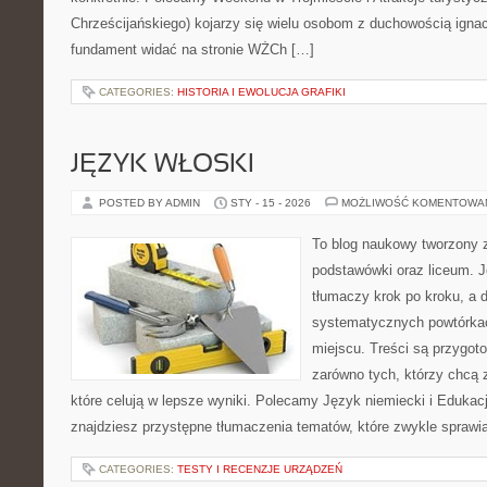
Chrześcijańskiego) kojarzy się wielu osobom z duchowością ignac
fundament widać na stronie WŻCh […]
CATEGORIES:
HISTORIA I EWOLUCJA GRAFIKI
JĘZYK WŁOSKI
POSTED BY ADMIN
STY - 15 - 2026
MOŻLIWOŚĆ KOMENTOWA
To blog naukowy tworzony 
podstawówki oraz liceum. J
tłumaczy krok po kroku, a
systematycznych powtórkac
miejscu. Treści są przygot
zarówno tych, którzy chcą 
które celują w lepsze wyniki. Polecamy Język niemiecki i Edukacj
znajdziesz przystępne tłumaczenia tematów, które zwykle sprawiają
CATEGORIES:
TESTY I RECENZJE URZĄDZEŃ