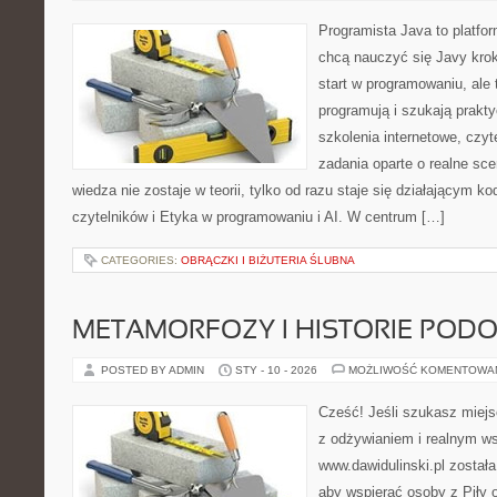
Programista Java to platfo
chcą nauczyć się Javy krok 
start w programowaniu, ale t
programują i szukają prakt
szkolenia internetowe, czyt
zadania oparte o realne sce
wiedza nie zostaje w teorii, tylko od razu staje się działającym 
czytelników i Etyka w programowaniu i AI. W centrum […]
CATEGORIES:
OBRĄCZKI I BIŻUTERIA ŚLUBNA
METAMORFOZY I HISTORIE POD
POSTED BY ADMIN
STY - 10 - 2026
MOŻLIWOŚĆ KOMENTOWA
Cześć! Jeśli szukasz miejsc
z odżywianiem i realnym ws
www.dawidulinski.pl została
aby wspierać osoby z Piły o