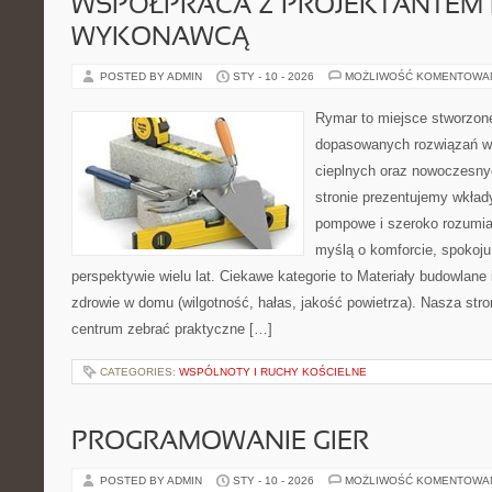
WSPÓŁPRACA Z PROJEKTANTEM 
WYKONAWCĄ
POSTED BY ADMIN
STY - 10 - 2026
MOŻLIWOŚĆ KOMENTOWA
Rymar to miejsce stworzone
dopasowanych rozwiązań w
cieplnych oraz nowoczesnyc
stronie prezentujemy wkła
pompowe i szeroko rozumian
myślą o komforcie, spokoj
perspektywie wielu lat. Ciekawe kategorie to Materiały budowlane
zdrowie w domu (wilgotność, hałas, jakość powietrza). Nasza stro
centrum zebrać praktyczne […]
CATEGORIES:
WSPÓLNOTY I RUCHY KOŚCIELNE
PROGRAMOWANIE GIER
POSTED BY ADMIN
STY - 10 - 2026
MOŻLIWOŚĆ KOMENTOWA