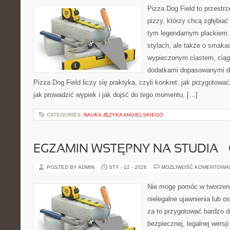
Pizza Dog Field to przestr
pizzy, którzy chcą zgłębiać
tym legendarnym plackiem. 
stylach, ale także o smakac
wypieczonym ciastem, ciąg
dodatkami dopasowanymi do
Pizza Dog Field liczy się praktyka, czyli konkret: jak przygotować
jak prowadzić wypiek i jak dojść do tego momentu, […]
CATEGORIES:
NAUKA JĘZYKA ANGIELSKIEGO
EGZAMIN WSTĘPNY NA STUDIA –
POSTED BY ADMIN
STY - 12 - 2026
MOŻLIWOŚĆ KOMENTOWA
Nie mogę pomóc w tworzeniu 
nielegalne ujawnienia lub 
za to przygotować bardzo d
bezpiecznej, legalnej wersj