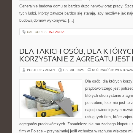
Generalnie budowa domu to bardzo dużo nerwów oraz pracy. Szcze
tych ludzi, którzy zawsze bardzo się starają, aby możliwie jak na
budową domów wykonywać […]
CATEGORIES:
TAJLANDIA
DLA TAKICH OSÓB, DLA KTÓRYC
KORZYSTANIE Z AGREGATU JEST
POSTED BY ADMIN
LIS - 30 - 2025
MOŻLIWOŚĆ KOMENTOWAN
Dla osób, dla których korzy
prądotwórczego jest potrzeb
których skorzystanie z agr
potrzebne, lecz nie jest to 
najodpowiedniejszym rozwią
usług tych firm, które zaj
agregatów prądotwórczych. Zasadniczo nie ma żadnego kłopotu, 
firm w Polsce – przynajmniej jeśli wchodzą w rachubę większe mi