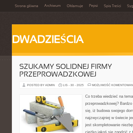
Archiwum
Pepsi
Strona główna
Okłamuje
Spis Treści
Syg
DWADZIEŚCIA
SZUKAMY SOLIDNEJ FIRMY
PRZEPROWADZKOWEJ
POSTED BY ADMIN
LIS - 30 - 2025
MOŻLIWOŚĆ KOMENTOWAN
Co trzeba wiedzieć na tema
przeprowadzkowej? Bardzo 
się, iż budowa swojego dom
najzwyczajniej w świecie 
jest skompletowanie niezb
ciężko jakoś się zgodzić z 