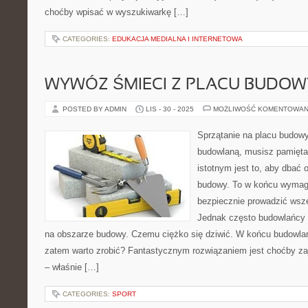
choćby wpisać w wyszukiwarkę […]
CATEGORIES:
EDUKACJA MEDIALNA I INTERNETOWA
WYWÓZ ŚMIECI Z PLACU BUDO
POSTED BY ADMIN
LIS - 30 - 2025
MOŻLIWOŚĆ KOMENTOWAN
Sprzątanie na placu budowy
budowlaną, musisz pamięta
istotnym jest to, aby dbać
budowy. To w końcu wymaga
bezpiecznie prowadzić wsze
Jednak często budowlańcy n
na obszarze budowy. Czemu ciężko się dziwić. W końcu budowla
zatem warto zrobić? Fantastycznym rozwiązaniem jest choćby zajr
– właśnie […]
CATEGORIES:
SPORT