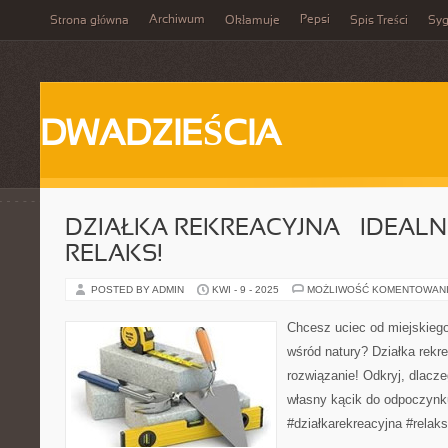
Archiwum
Pepsi
Strona główna
Okłamuje
Spis Treści
Syg
DWADZIEŚCIA
DZIAŁKA REKREACYJNA – IDEALN
RELAKS!
POSTED BY ADMIN
KWI - 9 - 2025
MOŻLIWOŚĆ KOMENTOWAN
Chcesz uciec od miejskiego
wśród natury? Działka rekre
rozwiązanie! Odkryj, dlacz
własny kącik do odpoczynku
#działkarekreacyjna #relaks