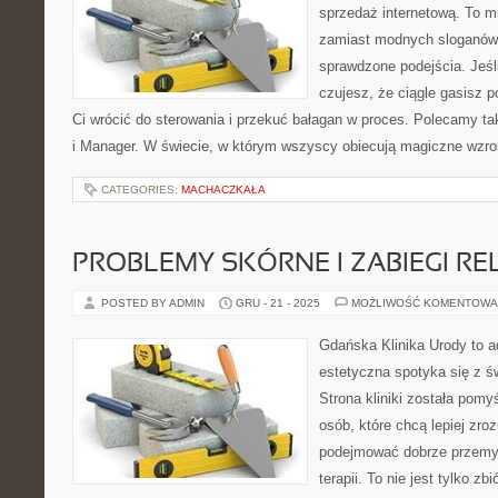
sprzedaż internetową. To m
zamiast modnych sloganów 
sprawdzone podejścia. Jeśli
czujesz, że ciągle gasisz 
Ci wrócić do sterowania i przekuć bałagan w proces. Polecamy ta
i Manager. W świecie, w którym wszyscy obiecują magiczne wzr
CATEGORIES:
MACHACZKAŁA
PROBLEMY SKÓRNE I ZABIEGI R
POSTED BY ADMIN
GRU - 21 - 2025
MOŻLIWOŚĆ KOMENTOWA
Gdańska Klinika Urody to 
estetyczna spotyka się z ś
Strona kliniki została pomy
osób, które chcą lepiej zro
podejmować dobrze przemy
terapii. To nie jest tylko zb