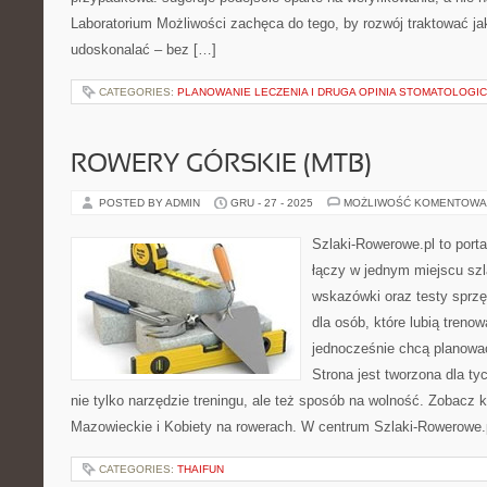
Laboratorium Możliwości zachęca do tego, by rozwój traktować j
udoskonalać – bez […]
CATEGORIES:
PLANOWANIE LECZENIA I DRUGA OPINIA STOMATOLOGI
ROWERY GÓRSKIE (MTB)
POSTED BY ADMIN
GRU - 27 - 2025
MOŻLIWOŚĆ KOMENTOWA
Szlaki-Rowerowe.pl to porta
łączy w jednym miejscu szl
wskazówki oraz testy sprz
dla osób, które lubią treno
jednocześnie chcą planowa
Strona jest tworzona dla ty
nie tylko narzędzie treningu, ale też sposób na wolność. Zobacz
Mazowieckie i Kobiety na rowerach. W centrum Szlaki-Rowerowe.p
CATEGORIES:
THAIFUN