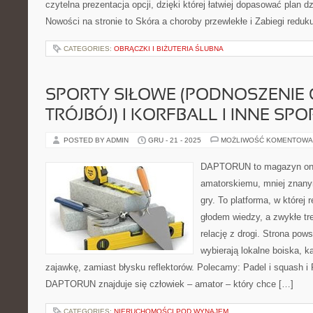
czytelna prezentacja opcji, dzięki której łatwiej dopasować plan d
Nowości na stronie to Skóra a choroby przewlekłe i Zabiegi reduku
CATEGORIES:
OBRĄCZKI I BIŻUTERIA ŚLUBNA
SPORTY SIŁOWE (PODNOSZENIE 
TRÓJBÓJ) I KORFBALL I INNE SP
POSTED BY ADMIN
GRU - 21 - 2025
MOŻLIWOŚĆ KOMENTOWA
DAPTORUN to magazyn onli
amatorskiemu, mniej znany
gry. To platforma, w której 
głodem wiedzy, a zwykłe tre
relację z drogi. Strona pows
wybierają lokalne boiska, k
zajawkę, zamiast błysku reflektorów. Polecamy: Padel i squash i
DAPTORUN znajduje się człowiek – amator – który chce […]
CATEGORIES:
NIERUCHOMOŚCI POD WYNAJEM