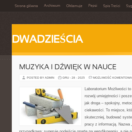
Archiwum
Pepsi
Strona główna
Okłamuje
Spis Treści
Syg
DWADZIEŚCIA
MUZYKA I DŹWIĘK W NAUCE
POSTED BY ADMIN
GRU - 28 - 2025
MOŻLIWOŚĆ KOMENTOWA
Laboratorium Możliwości to
rozwój umiejętności i posz
jak droga – spokojny, meto
ciekawości. To miejsce, kt
skuteczniej, budować syste
pracy z informacją. Nazwa „
przypadkowa: sugeruje podejście oparte na weryfikowaniu, a nie n