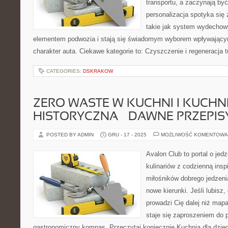
transportu, a zaczynają by
personalizacja spotyka się
takie jak system wydechow
elementem podwozia i stają się świadomym wyborem wpływający
charakter auta. Ciekawe kategorie to: Czyszczenie i regeneracja 
CATEGORIES:
DSKRAKOW
ZERO WASTE W KUCHNI I KUCHN
HISTORYCZNA – DAWNE PRZEPISY
POSTED BY ADMIN
GRU - 17 - 2025
MOŻLIWOŚĆ KOMENTOWA
Avalon Club to portal o jed
kulinariów z codzienną insp
miłośników dobrego jedzeni
nowe kierunki. Jeśli lubisz
prowadzi Cię dalej niż map
staje się zaproszeniem do p
gastronomiczny kompas. Przeczytaj koniecznie Kuchnia dla dzieci 