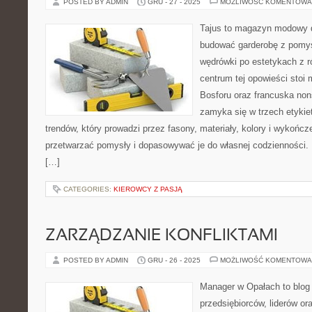
POSTED BY ADMIN
GRU - 27 - 2025
MOŻLIWOŚĆ KOMENTOWA
Tajus to magazyn modowy d
budować garderobę z pomys
wędrówki po estetykach z r
centrum tej opowieści stoi 
Bosforu oraz francuska nons
zamyka się w trzech etykie
trendów, który prowadzi przez fasony, materiały, kolory i wykończ
przetwarzać pomysły i dopasowywać je do własnej codzienności.
[…]
CATEGORIES:
KIEROWCY Z PASJĄ
ZARZĄDZANIE KONFLIKTAMI
POSTED BY ADMIN
GRU - 26 - 2025
MOŻLIWOŚĆ KOMENTOWA
Manager w Opałach to blog
przedsiębiorców, liderów or