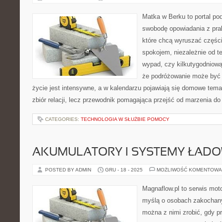
Matka w Berku to portal pod
swobodę opowiadania z prak
które chcą wyruszać części
spokojem, niezależnie od t
wypad, czy kilkutygodniową
że podróżowanie może być 
życie jest intensywne, a w kalendarzu pojawiają się domowe temat
zbiór relacji, lecz przewodnik pomagająca przejść od marzenia do 
CATEGORIES:
TECHNOLOGIA W SŁUŻBIE POMOCY
AKUMULATORY I SYSTEMY ŁAD
POSTED BY ADMIN
GRU - 18 - 2025
MOŻLIWOŚĆ KOMENTOWA
Magnaflow.pl to serwis moto
myślą o osobach zakochany
można z nimi zrobić, gdy p