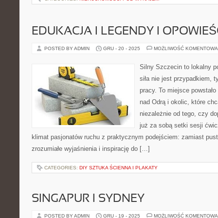
EDUKACJA I LEGENDY I OPOWIEŚ
POSTED BY ADMIN
GRU - 20 - 2025
MOŻLIWOŚĆ KOMENTOWA
Silny Szczecin to lokalny po
siła nie jest przypadkiem, t
pracy. To miejsce powstało
nad Odrą i okolic, które ch
niezależnie od tego, czy d
już za sobą setki sesji ćwi
klimat pasjonatów ruchu z praktycznym podejściem: zamiast pust
zrozumiałe wyjaśnienia i inspirację do […]
CATEGORIES:
DIY SZTUKA ŚCIENNA I PLAKATY
SINGAPUR I SYDNEY
POSTED BY ADMIN
GRU - 19 - 2025
MOŻLIWOŚĆ KOMENTOWA