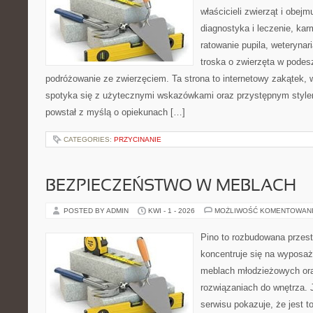
właścicieli zwierząt i obejm
diagnostyka i leczenie, kar
ratowanie pupila, weterynar
troska o zwierzęta w podes
podróżowanie ze zwierzęciem. Ta strona to internetowy zakątek, w
spotyka się z użytecznymi wskazówkami oraz przystępnym style
powstał z myślą o opiekunach […]
CATEGORIES:
PRZYCINANIE
BEZPIECZEŃSTWO W MEBLACH
POSTED BY ADMIN
KWI - 1 - 2026
MOŻLIWOŚĆ KOMENTOWAN
Pino to rozbudowana przest
koncentruje się na wyposaż
meblach młodzieżowych or
rozwiązaniach do wnętrza.
serwisu pokazuje, że jest 