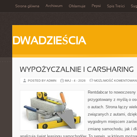
Archiwum
Pepsi
Strona główna
Okłamuje
Spis Treści
Syg
DWADZIEŚCIA
WYPOŻYCZALNIE I CARSHARING
POSTED BY ADMIN
MAJ - 4 - 2026
MOŻLIWOŚĆ KOMENTOWAN
Rentdabcar to nowoczesny 
przygotowany z myślą o os
o autach. Strona łączy wie
związanych z autami, dzię
wygodnym miejscem zarówn
zmianę samochodu, jak i dla
analizują świat leasingu samochodów. To serwis, w którym można