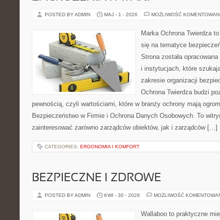
POSTED BY ADMIN
MAJ - 1 - 2026
MOŻLIWOŚĆ KOMENTOWAN
Marka Ochrona Twierdza to 
się na tematyce bezpiecze
Strona została opracowana 
i instytucjach, które szuka
zakresie organizacji bezp
Ochrona Twierdza budzi po
pewnością, czyli wartościami, które w branży ochrony mają ogr
Bezpieczeństwo w Firmie i Ochrona Danych Osobowych. To witry
zainteresować zarówno zarządców obiektów, jak i zarządców […]
CATEGORIES:
ERGONOMIA I KOMFORT
BEZPIECZNE I ZDROWE
POSTED BY ADMIN
KWI - 30 - 2026
MOŻLIWOŚĆ KOMENTOWA
Wallaboo to praktyczne mie