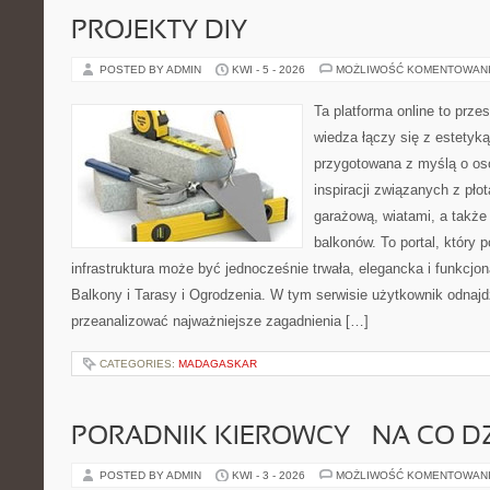
PROJEKTY DIY
POSTED BY ADMIN
KWI - 5 - 2026
MOŻLIWOŚĆ KOMENTOWAN
Ta platforma online to prze
wiedza łączy się z estetyką
przygotowana z myślą o o
inspiracji związanych z pł
garażową, wiatami, a także
balkonów. To portal, który
infrastruktura może być jednocześnie trwała, elegancka i funkcjo
Balkony i Tarasy i Ogrodzenia. W tym serwisie użytkownik odnajdzi
przeanalizować najważniejsze zagadnienia […]
CATEGORIES:
MADAGASKAR
PORADNIK KIEROWCY – NA CO D
POSTED BY ADMIN
KWI - 3 - 2026
MOŻLIWOŚĆ KOMENTOWAN