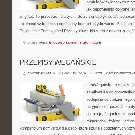
produktów związanych z ara
jak odpowiednio dobrane la
wnętrze. To przestrzeń dla tych, którzy cenią piękno, ale jednoc
solidność wykonania i codzienny komfort użytkowania. Polecam: In
Oświetlenie Techniczne i Przemysłowe. Na stronie można znaleź
CATEGORIES:
EKOLOGIA I ZMIANY KLIMATYCZNE
PRZEPISY WEGAŃSKIE
POSTED BY ADMIN
KWI - 23 - 2026
MOŻLIWOŚĆ KOMENTOWA
JemWegańsko to serwis, któ
zamiłowania do gotowania w
podejścia do codziennego je
przyjemność jedzenia spotyk
pokazują, że jadłospis opar
różnorodna, świeża i jedno
kompendium pomysłów dla osób, które szukają codziennych rozwi