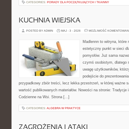
CATEGORIES:
PORADY DLA POCZĄTKUJĄCYCH I TKAINNY
KUCHNIA WIEJSKA
POSTED BY ADMIN
MAJ - 3 - 2026
MOŻLIWOŚĆ KOMENTOWAN
Madlennn to witryna, które
estetyczny punkt w sieci d
pomysłów. Już sama nazwa 
czymś osobistym, dlatego 
uwagę użytkowników, którzy
podejście do prezentowania 
przypadkowy zbiór treści, lecz lekka przestrzeń, w której ważne 
wartość publikowanych materiałów. Nowości na stronie: Tradycje i
Codzienne na Wsi. Strona […]
CATEGORIES:
ALGEBRA W PRAKTYCE
ZAGROŻENIA I ATAKI