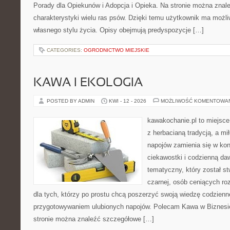
Porady dla Opiekunów i Adopcja i Opieka. Na stronie można zna
charakterystyki wielu ras psów. Dzięki temu użytkownik ma moż
własnego stylu życia. Opisy obejmują predyspozycje […]
CATEGORIES:
OGRODNICTWO MIEJSKIE
KAWA I EKOLOGIA
POSTED BY ADMIN
KWI - 12 - 2026
MOŻLIWOŚĆ KOMENTOWA
kawakochanie.pl to miejsce
z herbacianą tradycją, a m
napojów zamienia się w konk
ciekawostki i codzienną da
tematyczny, który został s
czarnej, osób ceniących ro
dla tych, którzy po prostu chcą poszerzyć swoją wiedzę codzienn
przygotowywaniem ulubionych napojów. Polecam Kawa w Biznesi
stronie można znaleźć szczegółowe […]