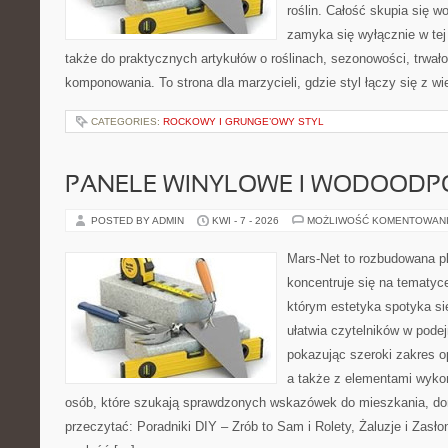
roślin. Całość skupia się wo
zamyka się wyłącznie w tej
także do praktycznych artykułów o roślinach, sezonowości, trwał
komponowania. To strona dla marzycieli, gdzie styl łączy się z w
CATEGORIES:
ROCKOWY I GRUNGE’OWY STYL
PANELE WINYLOWE I WODOODP
POSTED BY ADMIN
KWI - 7 - 2026
MOŻLIWOŚĆ KOMENTOWAN
Mars-Net to rozbudowana pl
koncentruje się na tematyce
którym estetyka spotyka si
ułatwia czytelników w pode
pokazując szeroki zakres o
a także z elementami wyko
osób, które szukają sprawdzonych wskazówek do mieszkania, dom
przeczytać: Poradniki DIY – Zrób to Sam i Rolety, Żaluzje i Zasł