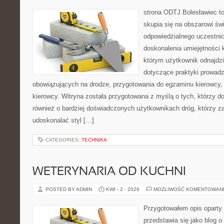
strona ODTJ Bolesławiec to
skupia się na obszarowi św
odpowiedzialnego uczestni
doskonalenia umiejętności k
którym użytkownik odnajdzi
dotyczące praktyki prowadze
obowiązujących na drodze, przygotowania do egzaminu kierowcy, 
kierowcy. Witryna została przygotowana z myślą o tych, którzy dop
również o bardziej doświadczonych użytkownikach dróg, którzy za
udoskonalać styl […]
CATEGORIES:
TECHNIKA
WETERYNARIA OD KUCHNI
POSTED BY ADMIN
KWI - 2 - 2026
MOŻLIWOŚĆ KOMENTOWAN
Przygotowałem opis oparty 
przedstawia się jako blog o