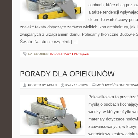
osobach, które chcą pozna
a także tendencji wpływają
dzień. To wartościowy port
znaleźć teksty dotyczące zarówno wielkich ikon architektury, jak
związanych z urządzaniem domu. Polecamy Ikoniczne Budowle Św
Świata. Na stronie czytelnik […]
CATEGORIES:
BALUSTRADY I PORĘCZE
PORADY DLA OPIEKUNÓW
POSTED BY ADMIN
KWI - 14 - 2026
MOŻLIWOŚĆ KOMENTOWA
Pakawilkolaka to przestrzeń
myślą o osobach kochając
wiedzy, w którym użytkowni
materiały dotyczące hodowl
zaawansowanych, w którym i
wartościowy zestaw artykułó