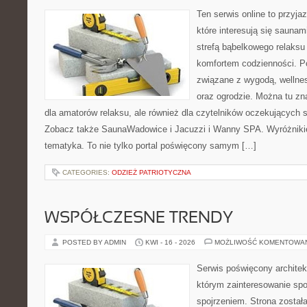
Ten serwis online to przyja
które interesują się sauna
strefą bąbelkowego relaks
komfortem codzienności. Po
związane z wygodą, wellne
oraz ogrodzie. Można tu z
dla amatorów relaksu, ale również dla czytelników oczekujących 
Zobacz także SaunaWadowice i Jacuzzi i Wanny SPA. Wyróżnikiem
tematyka. To nie tylko portal poświęcony samym […]
CATEGORIES:
ODZIEŻ PATRIOTYCZNA
WSPÓŁCZESNE TRENDY
POSTED BY ADMIN
KWI - 16 - 2026
MOŻLIWOŚĆ KOMENTOWA
Serwis poświęcony architek
którym zainteresowanie sp
spojrzeniem. Strona został