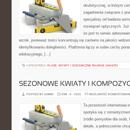
okulistycznej, w którym cen
zagadnienia związane z prac
specjalisty od badania wzr
rozwiązań optycznych. Już 
że jest to serwis adresowa
wzrok, ponieważ treści koncentrują się zarówno na jakości widzeni
identyfikowaniu dolegliwości. Platforma łączy w sobie cechy porad
edukacyjnego, […]
CATEGORIES:
PLAŻE, WYSPY I OCEANICZNE RAJSKIE ZAKĄTKI
SEZONOWE KWIATY I KOMPOZYC
POSTED BY ADMIN
KWI - 8 - 2026
MOŻLIWOŚĆ KOMENTOWAN
Ta przestrzeń internetowa t
spotyka się z romantyzmem
źródło pomysłów dla osób, k
detale, a jednocześnie chcą