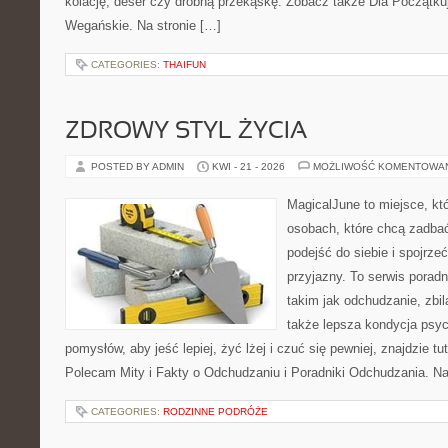
kolację, deser czy drobną przekąskę. Zobacz także Dla Początku
Wegańskie. Na stronie […]
CATEGORIES:
THAIFUN
ZDROWY STYL ŻYCIA
POSTED BY ADMIN
KWI - 21 - 2026
MOŻLIWOŚĆ KOMENTOWA
MagicalJune to miejsce, kt
osobach, które chcą zadba
podejść do siebie i spojrze
przyjazny. To serwis pora
takim jak odchudzanie, zbi
także lepsza kondycja psyc
pomysłów, aby jeść lepiej, żyć lżej i czuć się pewniej, znajdzie 
Polecam Mity i Fakty o Odchudzaniu i Poradniki Odchudzania. Na
CATEGORIES:
RODZINNE PODRÓŻE