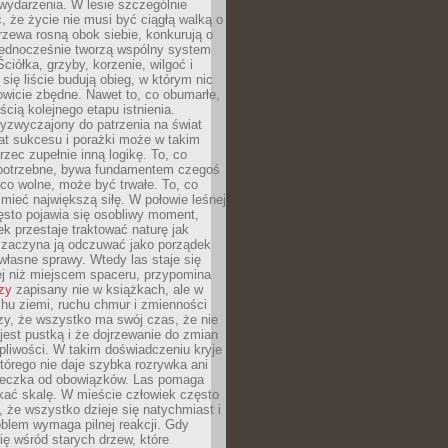
wydarzenia. W lesie szczególnie
 że życie nie musi być ciągłą walką o
zewa rosną obok siebie, konkurują o
 jednocześnie tworzą wspólny system
ciółka, grzyby, korzenie, wilgoć i
 się liście budują obieg, w którym nic
kowicie zbędne. Nawet to, co obumarłe,
ścią kolejnego etapu istnienia.
yzwyczajony do patrzenia na świat
at sukcesu i porażki może w takim
rzec zupełnie inną logikę. To, co
epotrzebne, bywa fundamentem czegoś
co wolne, może być trwałe. To, co
mieć największą siłę. W połowie leśnej
ęsto pojawia się osobliwy moment,
ek przestaje traktować naturę jak
a zaczyna ją odczuwać jako porządek
własne sprawy. Wtedy las staje się
j niż miejscem spaceru, przypomina
zy
zapisany nie w książkach, ale w
hu ziemi, ruchu chmur i zmienności
zy, że wszystko ma swój czas, że nie
jest pustką i że dojrzewanie do zmian
liwości. W takim doświadczeniu kryje
którego nie daje szybka rozrywka ani
ieczka od obowiązków. Las pomaga
kać skalę. W mieście człowiek często
 że wszystko dzieje się natychmiast i
blem wymaga pilnej reakcji. Gdy
się wśród starych drzew, które