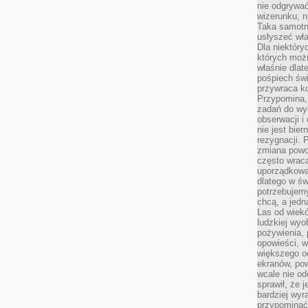
nie odgrywać
wizerunku, n
Taka samotn
usłyszeć wł
Dla niektóry
których moż
właśnie dlat
pośpiech świ
przywraca k
Przypomina, 
zadań do wyk
obserwacji i
nie jest bie
rezygnacji. 
zmiana powol
często wraca
uporządkowan
dlatego w św
potrzebujemy
chcą, a jedna
Las od wiek
ludzkiej wyo
pożywienia, 
opowieści, w
większego od
ekranów, po
wcale nie od
sprawił, że 
bardziej wyr
przypominać