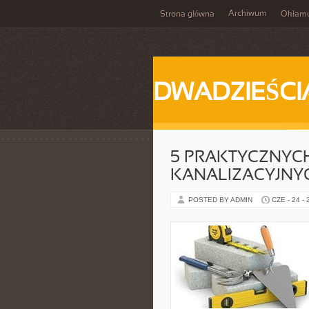
Archiwum
Strona główna
Okłam
DWADZIEŚCI
5 PRAKTYCZNYC
KANALIZACYJNY
POSTED BY ADMIN
CZE - 24 -