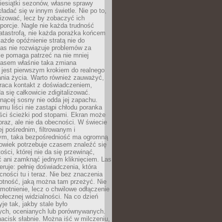
iesiątki sezonów, własne sprawy
ładać się w innym świetle. Nie po to,
lizować, lecz by zobaczyć ich
porcje. Nagle nie każda trudność
atastrofą, nie każda porażka końcem
 każde opóźnienie stratą nie do
Las nie rozwiązuje problemów za
le pomaga patrzeć na nie mniej
asem właśnie taka zmiana
 jest pierwszym krokiem do realnego
nia życia. Warto również zauważyć,
wraca kontakt z doświadczeniem,
a się całkowicie zdigitalizować.
nącej sosny nie odda jej zapachu.
mu liści nie zastąpi chłodu poranka
ści ścieżki pod stopami. Ekran może
raz, ale nie da obecności. W świecie
ej pośrednim, filtrowanym i
ym, taka bezpośredniość ma ogromną
owiek potrzebuje czasem znaleźć się
ości, której nie da się przewinąć,
ć ani zamknąć jednym kliknięciem. Las
feruje: pełnię doświadczenia, która
ości tu i teraz. Nie bez znaczenia
otność, jaką można tam przeżyć. Nie
motnienie, lecz o chwilowe odłączenie
połecznej widzialności. Na co dzień
je tak, jakby stale było
ch, ocenianych lub porównywanych.
nacisk słabnie. Można iść w milczeniu,