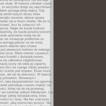
kać skalę. W mieście człowiek często
 że wszystko dzieje się natychmiast i
blem wymaga pilnej reakcji. Gdy
się wśród starych drzew, które
iesiątki sezonów, własne sprawy
ładać się w innym świetle. Nie po to,
lizować, lecz by zobaczyć ich
porcje. Nagle nie każda trudność
atastrofą, nie każda porażka końcem
 każde opóźnienie stratą nie do
Las nie rozwiązuje problemów za
le pomaga patrzeć na nie mniej
asem właśnie taka zmiana
 jest pierwszym krokiem do realnego
nia życia. Warto również zauważyć,
wraca kontakt z doświadczeniem,
a się całkowicie zdigitalizować.
nącej sosny nie odda jej zapachu.
mu liści nie zastąpi chłodu poranka
ści ścieżki pod stopami. Ekran może
raz, ale nie da obecności. W świecie
ej pośrednim, filtrowanym i
ym, taka bezpośredniość ma ogromną
owiek potrzebuje czasem znaleźć się
ości, której nie da się przewinąć,
ć ani zamknąć jednym kliknięciem. Las
feruje: pełnię doświadczenia, która
ości tu i teraz. Nie bez znaczenia
otność, jaką można tam przeżyć. Nie