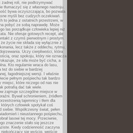
 żadnej roli, nie podtrzymywać
ie tłumaczyć się z własnego nastroju.
ość bywa oczyszczająca, bo pozwala
asne myśli bez cudzych oczekiwań.
ch to jedna z ostatnich przestrzeni, w
na pobyć ze sobą naprawdę. Może
ego las porządkuje człowieka lepiej niż
ata. Nie oferuje gotowych recept, ale
ontakt z czymś pierwotnym i prostym.
że życie nie składa się wyłącznie z
onania, lecz także z oddechu, rytmu,
 dojrzewania. Uczy cierpliwości, która
rnością, oraz spokoju, który nie oznacza
Pokazuje, że siła może być cicha, a
na. Kto regularnie wraca do lasu,
 też do siebie w bardziej
ej, łagodniejszej wersji. I właśnie
iecie pełnym pośpiechu tak bardzo
 miejsc, które niczego od nas nie
k potrafią dać tak wiele.
ów zajmuje szczególne miejsce w
braźni. Bywał schronieniem, źródłem
przestrzenią tajemnicy i tłem dla
 których człowiek spotykał coś
 siebie. Współczesny świat, pełen
wiadomień i nieustannego pośpiechu,
ebrał lasowi tej mocy. Przeciwnie,
jego znaczenie stało się jeszcze
aziste. Kiedy codzienność zaczyna
 niekończący się wyścig, wejście