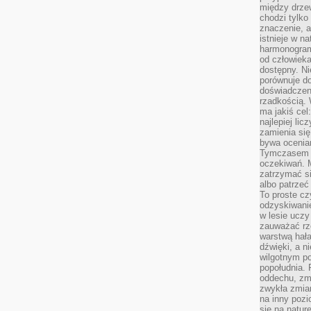
między drzew
chodzi tylko
znaczenie, a
istnieje w n
harmonogram
od człowieka
dostępny. Ni
porównuje do
doświadczeni
rzadkością.
ma jakiś cel
najlepiej li
zamienia się
bywa ocenia
Tymczasem la
oczekiwań. M
zatrzymać s
albo patrzeć
To proste cz
odzyskiwani
w lesie uczy
zauważać rze
warstwą hał
dźwięki, a n
wilgotnym p
popołudnia. 
oddechu, zmę
zwykła zmian
na inny pozi
się na natur