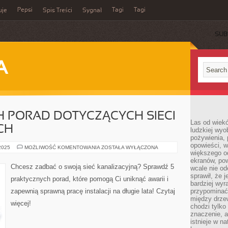
Pepsi
Tagi
Tagi
uje
Spis Treści
Sygnał
SUB
A
H PORAD DOTYCZĄCYCH SIECI
Las od wiek
CH
ludzkiej wyo
pożywienia, 
opowieści, w
5
 2025
MOŻLIWOŚĆ KOMENTOWANIA
ZOSTAŁA WYŁĄCZONA
większego od
PRAKTYCZNYCH
PORAD
ekranów, po
DOTYCZĄCYCH
Chcesz zadbać o swoją sieć kanalizacyjną? Sprawdź 5
wcale nie od
SIECI
KANALIZACYJNYCH
sprawił, że 
praktycznych porad, które pomogą Ci uniknąć awarii i
bardziej wyr
zapewnią sprawną pracę instalacji na długie lata! Czytaj
przypominać
między drzew
więcej!
chodzi tylko
znaczenie, a
istnieje w n