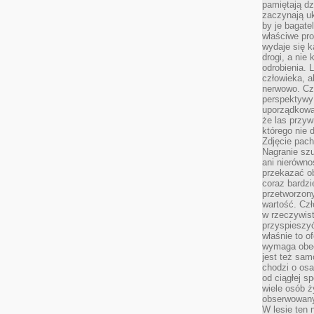
pamiętają dz
zaczynają uk
by je bagate
właściwe pro
wydaje się k
drogi, a nie
odrobienia. 
człowieka, a
nerwowo. Cz
perspektywy
uporządkowa
że las przy
którego nie d
Zdjęcie pach
Nagranie szu
ani nierówno
przekazać ob
coraz bardzi
przetworzon
wartość. Czł
w rzeczywist
przyspieszy
właśnie to o
wymaga obecn
jest też sam
chodzi o osa
od ciągłej s
wiele osób ży
obserwowany
W lesie ten 