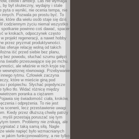
ów, celów i ambicji. Las nie wymaga
, by był skuteczny, wydajny i stale
e pyta o wyniki, nie ocenia tempa, nie
 innych. Pozwala po prostu być. To
e, które dla wielu osób staje się dziś
 W codziennym życiu niemal wszystko
: spotkanie powinno coś dawać, spacer
czyć w krokach, odpoczynek często
 w projekt regeneracji, a nawet hobby
ne przez pryzmat produktywności.
s oferuje relację wolną od takich
ożna iść przed siebie bez planu,
ię bez powodu, słuchać szumu gałęzi
 na światło przesuwające się po mchu.
ynności, ale właśnie w nich kryje się
e wewnętrznej równowagi. Przebywanie
 innego rytmu. Człowiek zaczyna
czy, które w mieście giną pod
asu i pośpiechu. Słychać pojedyncze
ie tylko tło. Widać różnicę między
owietrzem poranka a ciężarem
Pojawia się świadomość ciała, kroków,
czenia i odprężenia. To nie jest
a scenerii, lecz przestawienie uwagi
om. Kiedy przez dłuższą chwilę patrzy
ę, myśli przestają poruszać się tym
tym torem. Problemy nie znikają, ale
zygniatać z taką samą siłą. Nagle
 że wiele napięć było wzmacnianych
 w jakim funkcjonowaliśmy, a nie tylko