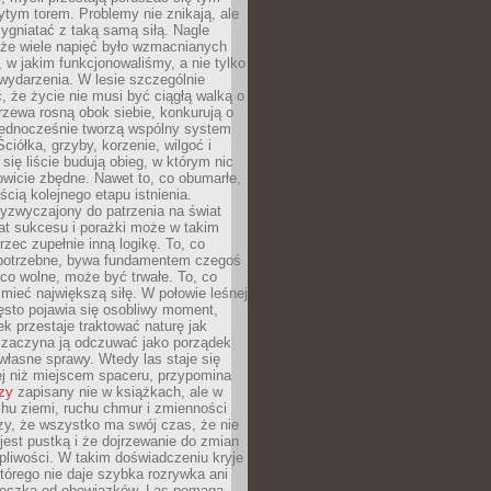
tym torem. Problemy nie znikają, ale
zygniatać z taką samą siłą. Nagle
 że wiele napięć było wzmacnianych
 w jakim funkcjonowaliśmy, a nie tylko
wydarzenia. W lesie szczególnie
 że życie nie musi być ciągłą walką o
zewa rosną obok siebie, konkurują o
 jednocześnie tworzą wspólny system
ciółka, grzyby, korzenie, wilgoć i
 się liście budują obieg, w którym nic
kowicie zbędne. Nawet to, co obumarłe,
ścią kolejnego etapu istnienia.
yzwyczajony do patrzenia na świat
at sukcesu i porażki może w takim
rzec zupełnie inną logikę. To, co
epotrzebne, bywa fundamentem czegoś
co wolne, może być trwałe. To, co
mieć największą siłę. W połowie leśnej
ęsto pojawia się osobliwy moment,
ek przestaje traktować naturę jak
a zaczyna ją odczuwać jako porządek
własne sprawy. Wtedy las staje się
j niż miejscem spaceru, przypomina
zy
zapisany nie w książkach, ale w
hu ziemi, ruchu chmur i zmienności
zy, że wszystko ma swój czas, że nie
jest pustką i że dojrzewanie do zmian
liwości. W takim doświadczeniu kryje
którego nie daje szybka rozrywka ani
ieczka od obowiązków. Las pomaga