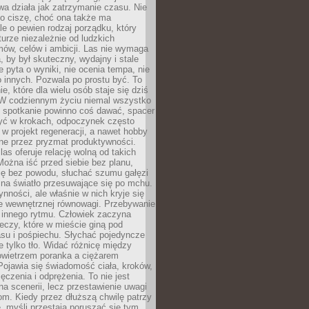
a działa jak zatrzymanie czasu. Nie
 o ciszę, choć ona także ma
le o pewien rodzaj porządku, który
aturze niezależnie od ludzkich
ów, celów i ambicji. Las nie wymaga
, by był skuteczny, wydajny i stale
e pyta o wyniki, nie ocenia tempa, nie
 innych. Pozwala po prostu być. To
e, które dla wielu osób staje się dziś
 W codziennym życiu niemal wszystko
: spotkanie powinno coś dawać, spacer
czyć w krokach, odpoczynek często
 w projekt regeneracji, a nawet hobby
ne przez pryzmat produktywności.
s oferuje relację wolną od takich
ożna iść przed siebie bez planu,
ię bez powodu, słuchać szumu gałęzi
 na światło przesuwające się po mchu.
ynności, ale właśnie w nich kryje się
e wewnętrznej równowagi. Przebywanie
 innego rytmu. Człowiek zaczyna
czy, które w mieście giną pod
asu i pośpiechu. Słychać pojedyncze
ie tylko tło. Widać różnicę między
owietrzem poranka a ciężarem
Pojawia się świadomość ciała, kroków,
czenia i odprężenia. To nie jest
a scenerii, lecz przestawienie uwagi
om. Kiedy przez dłuższą chwilę patrzy
ę, myśli przestają poruszać się tym