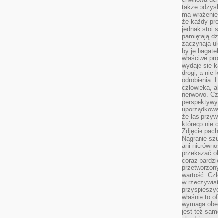
także odzys
ma wrażenie,
że każdy pro
jednak stoi 
pamiętają dz
zaczynają uk
by je bagate
właściwe pro
wydaje się k
drogi, a nie
odrobienia. 
człowieka, a
nerwowo. Cz
perspektywy
uporządkowa
że las przy
którego nie d
Zdjęcie pach
Nagranie szu
ani nierówno
przekazać ob
coraz bardzi
przetworzon
wartość. Czł
w rzeczywist
przyspieszy
właśnie to o
wymaga obecn
jest też sam