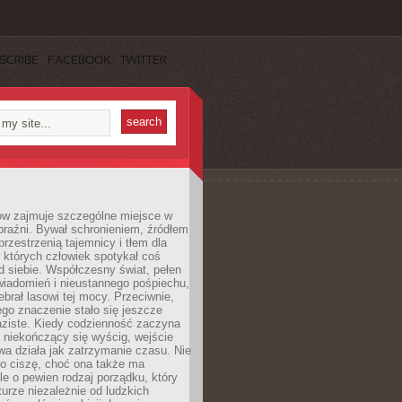
SCRIBE
FACEBOOK
TWITTER
ów zajmuje szczególne miejsce w
braźni. Bywał schronieniem, źródłem
przestrzenią tajemnicy i tłem dla
 których człowiek spotykał coś
 siebie. Współczesny świat, pełen
wiadomień i nieustannego pośpiechu,
ebrał lasowi tej mocy. Przeciwnie,
jego znaczenie stało się jeszcze
aziste. Kiedy codzienność zaczyna
 niekończący się wyścig, wejście
a działa jak zatrzymanie czasu. Nie
 o ciszę, choć ona także ma
le o pewien rodzaj porządku, który
aturze niezależnie od ludzkich