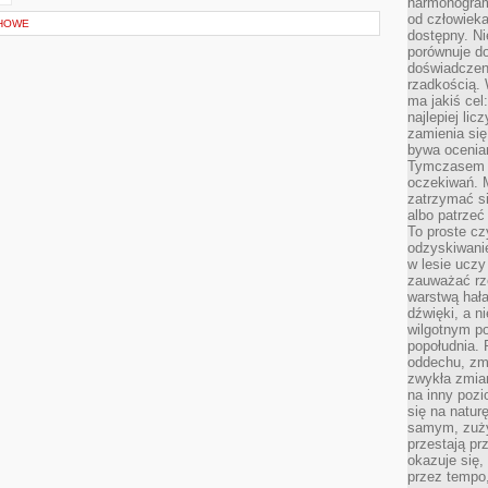
harmonogram
od człowieka
HOWE
dostępny. Ni
porównuje do
doświadczeni
rzadkością.
ma jakiś cel
najlepiej li
zamienia się
bywa ocenia
Tymczasem la
oczekiwań. M
zatrzymać s
albo patrzeć
To proste cz
odzyskiwani
w lesie uczy
zauważać rze
warstwą hał
dźwięki, a n
wilgotnym p
popołudnia. 
oddechu, zmę
zwykła zmian
na inny pozi
się na natur
samym, zuży
przestają pr
okazuje się,
przez tempo,