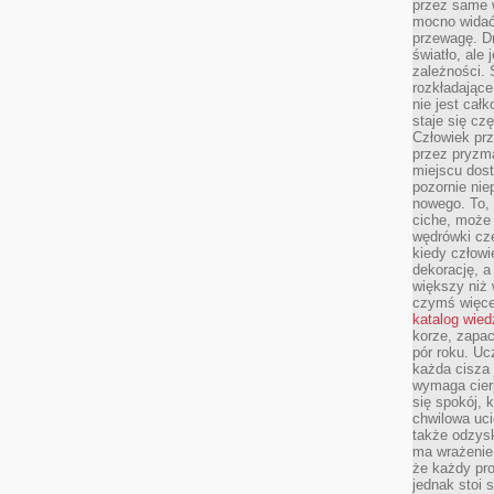
przez same 
mocno widać,
przewagę. Dr
światło, ale
zależności. Ś
rozkładające
nie jest cał
staje się czę
Człowiek prz
przez pryzm
miejscu dost
pozornie ni
nowego. To, 
ciche, może 
wędrówki cz
kiedy człowi
dekorację, 
większy niż 
czymś więce
katalog wied
korze, zapac
pór roku. Uc
każda cisza 
wymaga cierp
się spokój, 
chwilowa uc
także odzys
ma wrażenie,
że każdy pro
jednak stoi 