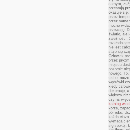
samym, zuży
przestają pr
okazuje się,
przez tempo,
przez same 
mocno widać,
przewagę. Dr
światło, ale
zależności. Ś
rozkładające
nie jest cał
staje się czę
Człowiek prz
przez pryzm
miejscu dost
pozornie ni
nowego. To, 
ciche, może 
wędrówki cz
kiedy człowi
dekorację, 
większy niż 
czymś więce
katalog wied
korze, zapac
pór roku. Uc
każda cisza 
wymaga cierp
się spokój, 
chwilowa uc