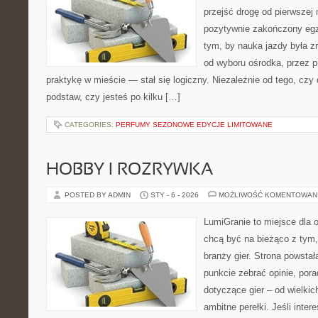
przejść drogę od pierwszej 
pozytywnie zakończony egz
tym, by nauka jazdy była z
od wyboru ośrodka, przez pr
praktykę w mieście — stał się logiczny. Niezależnie od tego, czy
podstaw, czy jesteś po kilku […]
CATEGORIES:
PERFUMY SEZONOWE EDYCJE LIMITOWANE
HOBBY I ROZRYWKA
POSTED BY ADMIN
STY - 6 - 2026
MOŻLIWOŚĆ KOMENTOWAN
LumiGranie to miejsce dla o
chcą być na bieżąco z tym, 
branży gier. Strona powstał
punkcie zebrać opinie, pora
dotyczące gier – od wielkic
ambitne perełki. Jeśli inte