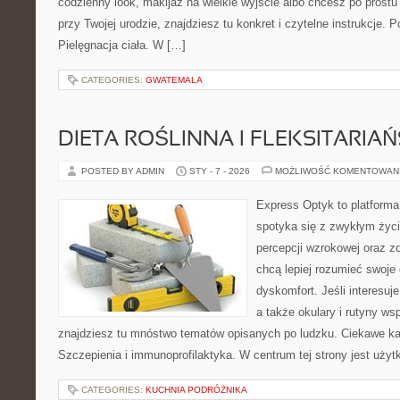
codzienny look, makijaż na wielkie wyjście albo chcesz po prostu 
przy Twojej urodzie, znajdziesz tu konkret i czytelne instrukcje.
Pielęgnacja ciała. W […]
CATEGORIES:
GWATEMALA
DIETA ROŚLINNA I FLEKSITARIA
POSTED BY ADMIN
STY - 7 - 2026
MOŻLIWOŚĆ KOMENTOWAN
Express Optyk to platforma
spotyka się z zwykłym życ
percepcji wzrokowej oraz zd
chcą lepiej rozumieć swoje 
dyskomfort. Jeśli interesuj
a także okulary i rutyny ws
znajdziesz tu mnóstwo tematów opisanych po ludzku. Ciekawe kate
Szczepienia i immunoprofilaktyka. W centrum tej strony jest użyt
CATEGORIES:
KUCHNIA PODRÓŻNIKA