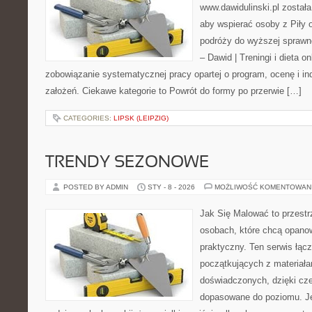
www.dawidulinski.pl została
aby wspierać osoby z Piły o
podróży do wyższej sprawno
– Dawid | Treningi i dieta on
zobowiązanie systematycznej pracy opartej o program, ocenę i in
założeń. Ciekawe kategorie to Powrót do formy po przerwie […]
CATEGORIES:
LIPSK (LEIPZIG)
TRENDY SEZONOWE
POSTED BY ADMIN
STY - 8 - 2026
MOŻLIWOŚĆ KOMENTOWAN
Jak Się Malować to przestr
osobach, które chcą opano
praktyczny. Ten serwis łąc
początkujących z materiałam
doświadczonych, dzięki cze
dopasowane do poziomu. J