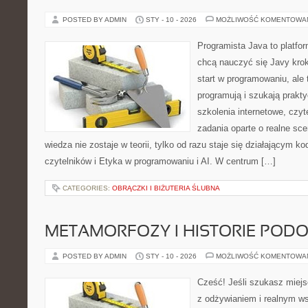
POSTED BY ADMIN
STY - 10 - 2026
MOŻLIWOŚĆ KOMENTOWA
Programista Java to platfo
chcą nauczyć się Javy krok 
start w programowaniu, ale t
programują i szukają prakt
szkolenia internetowe, czyt
zadania oparte o realne sce
wiedza nie zostaje w teorii, tylko od razu staje się działającym 
czytelników i Etyka w programowaniu i AI. W centrum […]
CATEGORIES:
OBRĄCZKI I BIŻUTERIA ŚLUBNA
METAMORFOZY I HISTORIE POD
POSTED BY ADMIN
STY - 10 - 2026
MOŻLIWOŚĆ KOMENTOWA
Cześć! Jeśli szukasz miejsc
z odżywianiem i realnym ws