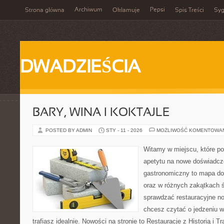
Archiwum
Pepsi
Strona główna
Okłamuje
Spis Treści
Syg
DWADZIEŚCIA
BARY, WINA I KOKTAJLE
POSTED BY ADMIN
STY - 11 - 2026
MOŻLIWOŚĆ KOMENTOWA
Witamy w miejscu, które po
apetytu na nowe doświadcze
gastronomiczny to mapa do
oraz w różnych zakątkach św
sprawdzać restauracyjne no
chcesz czytać o jedzeniu w
trafiasz idealnie. Nowości na stronie to Restauracje z Historią i T