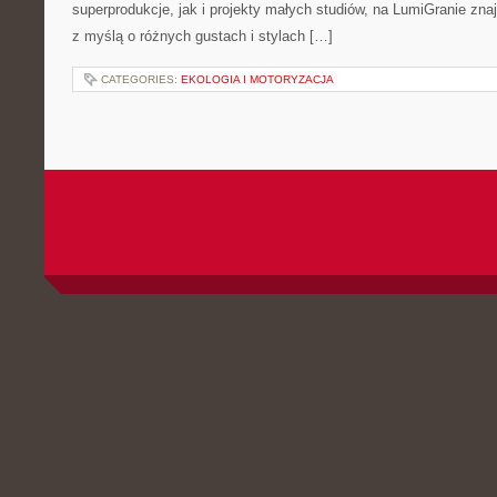
superprodukcje, jak i projekty małych studiów, na LumiGranie zna
z myślą o różnych gustach i stylach […]
CATEGORIES:
EKOLOGIA I MOTORYZACJA