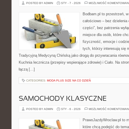
POSTED BY ADMIN
STY - 7 - 2026
MOŻLIWOŚĆ KOMENTOWAN
Bodbam.pl to przestrzeń, w k
całościowo – bez dzielenia 
części”, bez patrzenia wyłą
miejsce dla osób, które chc
fizyczność, emocje i codzi
tych, którzy interesują się
Tradycyjną Medycyną Chińską jako drogą do przywracania równowa
Kuchnia lecznicza (przepisy wspierające zdrowie) i Ciało. Na stron
łączą […]
CATEGORIES:
MODA PLUS SIZE NA CO DZIEŃ
SAMOCHODY KLASYCZNE
POSTED BY ADMIN
STY - 6 - 2026
MOŻLIWOŚĆ KOMENTOWAN
PrawoJazdyWroclaw.pl to m
które chcą podejść do tema