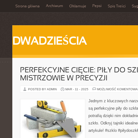
Archiwum
Pepsi
Strona główna
Okłamuje
Spis Treści
Syg
DWADZIEŚCIA
PERFEKCYJNE CIĘCIE: PIŁY DO SZ
MISTRZOWIE W PRECYZJI
POSTED BY ADMIN
MAR - 11 - 2025
MOŻLIWOŚĆ KOMENTOWA
Jednym z kluczowych narzę
są perfekcyjne piły do szkł
potrafią dzięki nim dokładni
szkło. Odkryj tajniki ideal
artykule! #szklo #piłydoszk