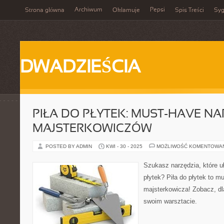
Archiwum
Pepsi
Strona główna
Okłamuje
Spis Treści
Syg
DWADZIEŚCIA
PIŁA DO PŁYTEK: MUST-HAVE NA
MAJSTERKOWICZÓW
POSTED BY ADMIN
KWI - 30 - 2025
MOŻLIWOŚĆ KOMENTOWA
Szukasz narzędzia, które uł
płytek? Piła do płytek to m
majsterkowicza! Zobacz, dl
swoim warsztacie.