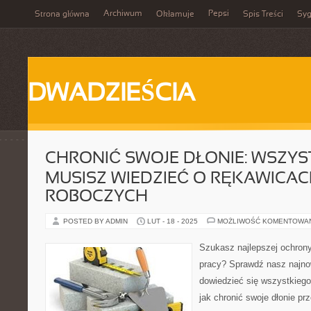
Archiwum
Pepsi
Strona główna
Okłamuje
Spis Treści
Syg
DWADZIEŚCIA
CHRONIĆ SWOJE DŁONIE: WSZYS
MUSISZ WIEDZIEĆ O RĘKAWICA
ROBOCZYCH
POSTED BY ADMIN
LUT - 18 - 2025
MOŻLIWOŚĆ KOMENTOWA
Szukasz najlepszej ochrony
pracy? Sprawdź nasz najno
dowiedzieć się wszystkiego
jak chronić swoje dłonie prz